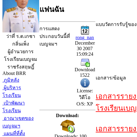
แฟนฉัน
แบบวัดการรับรู้ของ
การแสดง
ประกอบวันนี้ที่
ว่าที่ ร.ต.เกชา
rong_nan
December
เบญจมฯ
กลิ่นเพ็ง
30 2007
ผู้อำนวยการ
15:09:24
โรงเรียนเบญจม
ราชรังสฤษฎิ์
Download
About BRR
1522
เอกสาร/ข้อมูล
ภูมิหลัง
ผู้บริหาร
License:
เอกสารรายง
โรงเรียน
วิดีโอ
เป้าพัฒนา
O/S: XP
โรงเรียนเบญ
โรงเรียน
Download:
อาณาเขตของ
เบญจมฯ
เอกสารรายง
แผนที่ที่ตั้ง
Downloads: 100