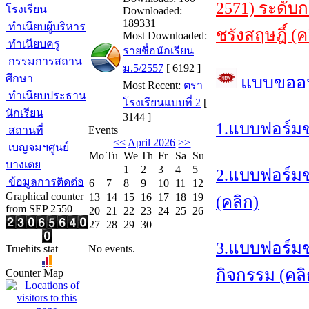
2571) ระดับ
โรงเรียน
Downloaded:
189331
ทำเนียบผู้บริหาร
ชรังสฤษฎิ์ (ค
Most Downloaded:
ทำเนียบครู
รายชื่อนักเรียน
กรรมการสถาน
ม.5/2557
[ 6192 ]
ศึกษา
แบบขออ
Most Recent:
ตรา
ทำเนียบประธาน
โรงเรียนแบบที่ 2
[
นักเรียน
3144 ]
1.แบบฟอร์ม
สถานที่
Events
<<
April 2026
>>
เบญจมฯศูนย์
Mo
Tu
We
Th
Fr
Sa
Su
บางเตย
1
2
3
4
5
2.แบบฟอร์มข
ข้อมูลการติดต่อ
6
7
8
9
10
11
12
Graphical counter
13
14
15
16
17
18
19
(คลิก)
from SEP 2550
20
21
22
23
24
25
26
27
28
29
30
3.แบบฟอร์มข
Truehits stat
No events.
กิจกรรม (คลิ
Counter Map