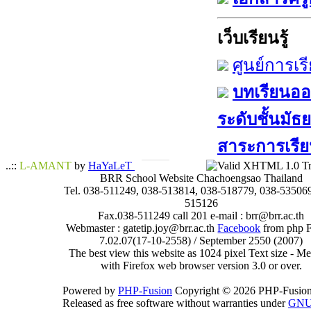
เว็บเรียนรู้
ศูนย์การเร
บทเรียนออน
ระดับชั้นมัธย
สาระการเรียน
..::
L-AMANT
by
HaYaLeT
BRR School Website Chachoengsao Thailand
Tel. 038-511249, 038-513814, 038-518779, 038-535069
515126
Fax.038-511249 call 201 e-mail : brr@brr.ac.th
Webmaster : gatetip.joy@brr.ac.th
Facebook
from php 
7.02.07(17-10-2558) / September 2550 (2007)
The best view this website as 1024 pixel Text size - 
with Firefox web browser version 3.0 or over.
Powered by
PHP-Fusion
Copyright © 2026 PHP-Fusion
Released as free software without warranties under
GN