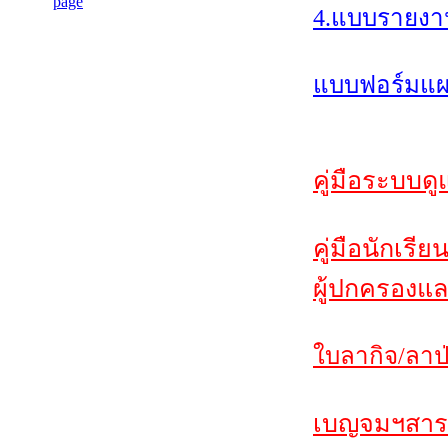
4.แบบรายงา
แบบฟอร์มแผน
คู่มือระบบดู
คู่มือนักเรีย
ผู้ปกครองแล
ใบลากิจ/ลาป่
เบญจมฯสาร ฉ