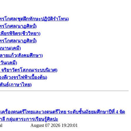
นทรโกศล(ชุดฝึกทักษะปฏิบัติรำโทน)
นทรโกศล(นาฏศิลป์)
ียรพิจิตร(ชีววิทยา)
นทรโกศล(นาฏศิลป์)
นนาน(เคมี)
พลายแก้ว(สังคมศึกษา)
วัน(เคมี)
 จริยาวัตรโสภณ(ระบบนิเวศ)
ดี(วงจรไฟฟ้าเบื้องต้น)
าพันธ์(ภาษาไทย)
​ เครื่องดนตรีไทยและวงดนตรีไทย​ ระดับชั้นมัธยมศึกษาปีที่​ 4​ จัด
ลี​ กลุ่มสาระการเรียนรู้ศิลปะ
August 07 2026 19:20:01