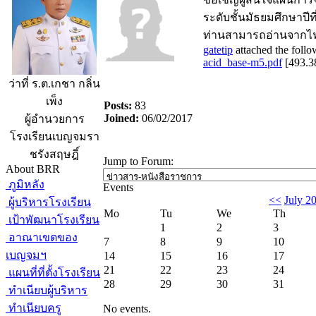
ระดับชั้นมัธยมศึกษาปีท
ท่านสามารถอ่านจากไฟ
gatetip
attached the follow
acid_base-m5.pdf
[
493.3
ว่าที่ ร.ต.เกชา กลิ่น
เพ็ง
Posts:
83
Joined:
06/02/2017
ผู้อำนวยการ
โรงเรียนเบญจมรา
ชรังสฤษฎิ์
Jump to Forum:
About BRR
ภูมิหลัง
Events
<<
July 2
ผู้บริหารโรงเรียน
Mo
Tu
We
Th
เป้าพัฒนาโรงเรียน
1
2
3
อาณาเขตของ
7
8
9
10
เบญจมฯ
14
15
16
17
21
22
23
24
แผนที่ที่ตั้งโรงเรียน
28
29
30
31
ทำเนียบผู้บริหาร
ทำเนียบครู
No events.