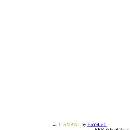
..::
L-AMANT
by
HaYaLeT
BRR School Websi