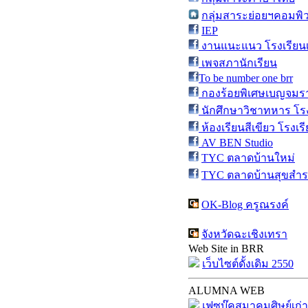
กลุ่มสาระย่อยฯคอมพิว
IEP
งานแนะแนว โรงเรียน
เพจสภานักเรียน
To be number one brr
กองร้อยพิเศษเบญจมรา
นักศึกษาวิชาทหาร โร
ห้องเรียนสีเขียว โรงเ
AV BEN Studio
TYC ตลาดบ้านใหม่
TYC ตลาดบ้านสุขสำ
OK-Blog ครูณรงค์
จังหวัดฉะเชิงเทรา
Web Site in BRR
เว็บไซต์ดั้งเดิม 2550
ALUMNA WEB
เฟซบุ๊คสมาคมศิษย์เก่า