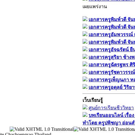
เผยแพร่งาน
เอกสารครูพิมพ์วดี จั
เอกสารครูพิมพ์วดี จั
เอกสารครูอัมพวรรณ์ เพ
เอกสารครูพิมพ์วดี จั
เอกสารครูอัจฉรัตน์ ยื
เอกสารครูสุริยา ช้าง
เอกสารครูฉัตรฐพร ศิริ
เอกสารครูรัชดาวรรณ์
เอกสารครูเพ็ญนภา ทอง
เอกสารครูอดุลย์ วิริย
เว็บเรียนรู้
ศูนย์การเรียนชีววิทยา
บทเรียนออนไลน์​ เรื่อง
ทำโดย​ ครูปพิชญา​ อ่อนสำ
te Chachoengsao Thailand