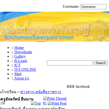
Username:
::
Home
::
Downloads
::
Gallery
::
B-Learn
::
ICT
::
ITA ONLINE
::
Mail
::
About Us
BRR facebook
นโรงเรียน »
ข่าวสาร-หนังสือราชการ
งครูอัจฉรัตน์ ยืนนาน
:16
#1
การเรียนรู้ เรื่องกรด-เบส ของนักเรียน