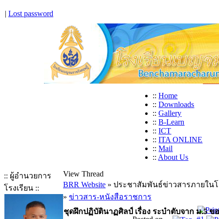
|
Lost password
::
Home
::
Downloads
::
Gallery
::
B-Learn
::
ICT
::
ITA ONLINE
::
Mail
::
About Us
View Thread
:: ผู้อำนวยการ
BRR Website
» ประชาสัมพันธ์ข่าวสารภายในโ
โรงเรียน ::
»
ข่าวสาร-หนังสือราชการ
ชุดฝึกปฏิบัตินาฏศิลป์ เรื่อง ระบำตับจาก ม.5 