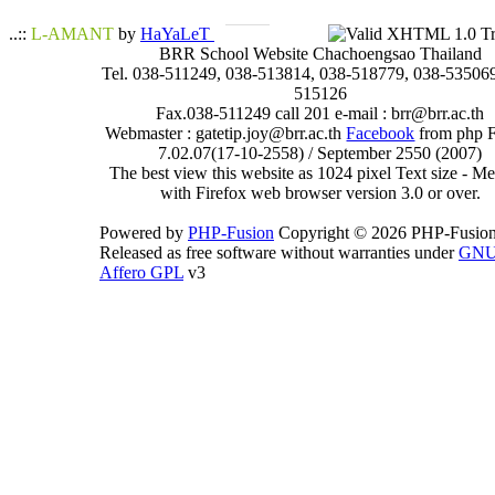
..::
L-AMANT
by
HaYaLeT
BRR School Website Chachoengsao Thailand
Tel. 038-511249, 038-513814, 038-518779, 038-535069
515126
Fax.038-511249 call 201 e-mail : brr@brr.ac.th
Webmaster : gatetip.joy@brr.ac.th
Facebook
from php 
7.02.07(17-10-2558) / September 2550 (2007)
The best view this website as 1024 pixel Text size - 
with Firefox web browser version 3.0 or over.
Powered by
PHP-Fusion
Copyright © 2026 PHP-Fusion
Released as free software without warranties under
GN
Affero GPL
v3