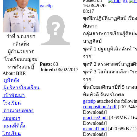
Posted on
#1
gatetip
16-06-2020
08:17
ชุดฝึกปฏิบัตินาฏศิลป์ เรื่
ตับจาก
กลุ่มสาระการเรียนรู้ศิลป
ว่าที่ ร.ต.เกชา
นาฏศิลป์
กลิ่นเพ็ง
ชุดที่ 1 ปฐมภูมิเฉิดฉันท์ 
ผู้อำนวยการ
จาก"
โรงเรียนเบญจม
Posts:
83
ชุดที่ 2 สรรศาสตร์นาฏยศิ
ราชรังสฤษฎิ์
Joined:
06/02/2017
ชุดที่ 3 โสภิณจากลีลา "ร
About BRR
จาก"
ภูมิหลัง
ชั้นมัธยมศึกษาปีที่ 5 นาง
ผู้บริหารโรงเรียน
พิมพ์วดี จันทรโกศล
เป้าพัฒนา
gatetip
attached the followin
โรงเรียน
composition2.pdf
[
267.34kB
อาณาเขตของ
Downloads
]
practice2.pdf
[
3.69MB / 16
เบญจมฯ
Downloads
]
แผนที่ที่ตั้ง
manual1.pdf
[
420.68kB / 1
โรงเรียน
Downloads
]