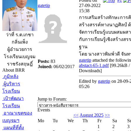
Posted on
#1
gatetip
27-09-2022
15:38
การเสริมสร้างทักษะการค
สร้างสรรค์ทางนาฏศิลป์ ด
จัดการเรียนรู้แบบผสมผส
ว่าที่ ร.ต.เกชา
กับการเรียนรู้เชิงสร้างสรร
กลิ่นเพ็ง
ฐาน
ผู้อำนวยการ
โดย นางสาวพิมพ์วดี จัน
โรงเรียนเบญจม
gatetip
attached the following
Posts:
83
ราชรังสฤษฎิ์
abstact-65-1.pdf
[
99.26kB /
Joined:
06/02/2017
About BRR
Downloads
]
ภูมิหลัง
Edited by
gatetip
on 28-09-
ผู้บริหาร
05:26
โรงเรียน
เป้าพัฒนา
Jump to Forum:
โรงเรียน
Events
อาณาเขตของ
<<
August 2025
>>
เบญจมฯ
Mo
Tu
We
Th
Fr
Sa
S
1
2
3
แผนที่ที่ตั้ง