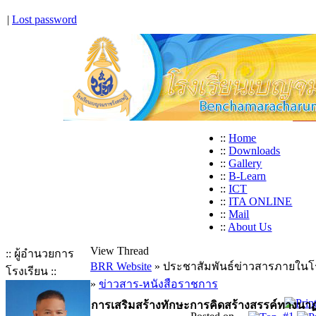
|
Lost password
::
Home
::
Downloads
::
Gallery
::
B-Learn
::
ICT
::
ITA ONLINE
::
Mail
::
About Us
View Thread
:: ผู้อำนวยการ
BRR Website
» ประชาสัมพันธ์ข่าวสารภายในโ
โรงเรียน ::
»
ข่าวสาร-หนังสือราชการ
การเสริมสร้างทักษะการคิดสร้างสรรค์ทางนาฏ