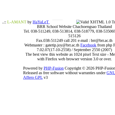
..::
L-AMANT
by
HaYaLeT
BRR School Website Chachoengsao Thailand
Tel. 038-511249, 038-513814, 038-518779, 038-535069
515126
Fax.038-511249 call 201 e-mail : brr@brr.ac.th
Webmaster : gatetip.joy@brr.ac.th
Facebook
from php 
7.02.07(17-10-2558) / September 2550 (2007)
The best view this website as 1024 pixel Text size - 
with Firefox web browser version 3.0 or over.
Powered by
PHP-Fusion
Copyright © 2026 PHP-Fusion
Released as free software without warranties under
GN
Affero GPL
v3