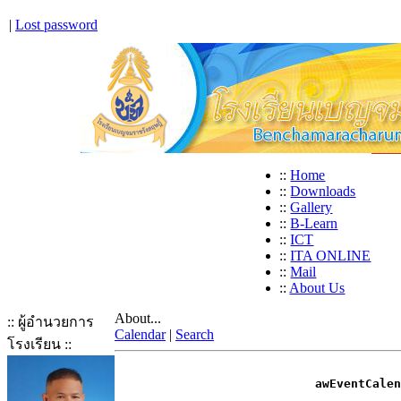
|
Lost password
::
Home
::
Downloads
::
Gallery
::
B-Learn
::
ICT
::
ITA ONLINE
::
Mail
::
About Us
About...
:: ผู้อำนวยการ
Calendar
|
Search
โรงเรียน ::
awEventCalen