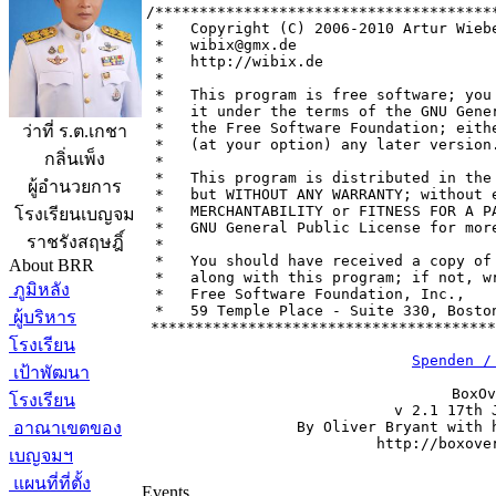
/***************************************
 *   Copyright (C) 2006-2010 Artur Wiebe
 *   wibix@gmx.de                       
 *   http://wibix.de                    
 *                                      
 *   This program is free software; you 
 *   it under the terms of the GNU Gener
 *   the Free Software Foundation; eithe
ว่าที่ ร.ต.เกชา
 *   (at your option) any later version.
กลิ่นเพ็ง
 *                                      
 *   This program is distributed in the 
ผู้อำนวยการ
 *   but WITHOUT ANY WARRANTY; without e
 *   MERCHANTABILITY or FITNESS FOR A PA
โรงเรียนเบญจม
 *   GNU General Public License for more
ราชรังสฤษฎิ์
 *                                      
 *   You should have received a copy of 
About BRR
 *   along with this program; if not, wr
ภูมิหลัง
 *   Free Software Foundation, Inc.,    
 *   59 Temple Place - Suite 330, Boston
ผู้บริหาร
 ***************************************
โรงเรียน
Spenden /
เป้าพัฒนา
BoxOv
โรงเรียน
v 2.1 17th J
อาณาเขตของ
By Oliver Bryant with h
http://boxover
เบญจมฯ
แผนที่ที่ตั้ง
Events