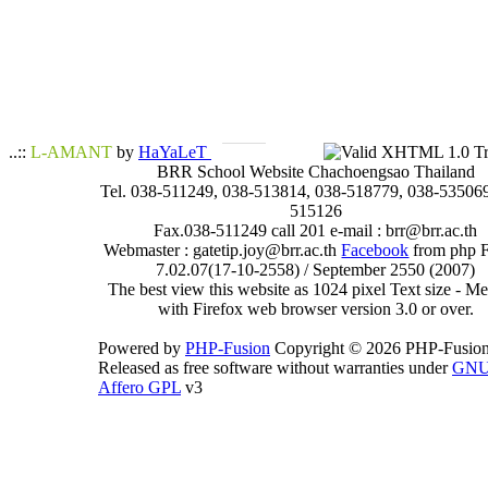
..::
L-AMANT
by
HaYaLeT
BRR School Website Chachoengsao Thailand
Tel. 038-511249, 038-513814, 038-518779, 038-535069
515126
Fax.038-511249 call 201 e-mail : brr@brr.ac.th
Webmaster : gatetip.joy@brr.ac.th
Facebook
from php 
7.02.07(17-10-2558) / September 2550 (2007)
The best view this website as 1024 pixel Text size - 
with Firefox web browser version 3.0 or over.
Powered by
PHP-Fusion
Copyright © 2026 PHP-Fusion
Released as free software without warranties under
GN
Affero GPL
v3