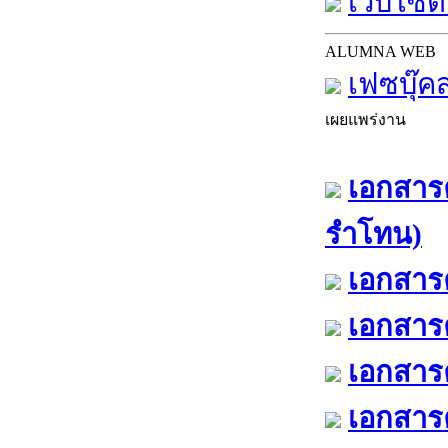
เว็บไซต์
ALUMNA WEB
เฟซบุ๊ค
เผยแพร่งาน
เอกสารค
รำโทน)
เอกสารค
เอกสารค
เอกสารค
เอกสารค