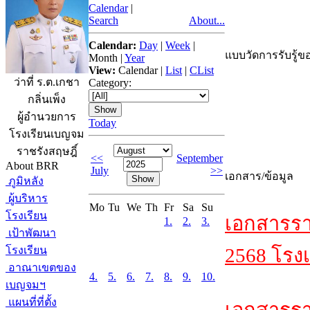
Calendar
|
Search
About...
Calendar:
Day
|
Week
|
แบบวัดการรับรู้ขอ
Month
|
Year
View:
Calendar
|
List
|
CList
ว่าที่ ร.ต.เกชา
Category:
กลิ่นเพ็ง
ผู้อำนวยการ
Today
โรงเรียนเบญจม
ราชรังสฤษฎิ์
<<
September
About BRR
July
>>
เอกสาร/ข้อมูล
ภูมิหลัง
ผู้บริหาร
Mo
Tu
We
Th
Fr
Sa
Su
โรงเรียน
เอกสารรา
1.
2.
3.
เป้าพัฒนา
โรงเรียน
2568 โรงเ
อาณาเขตของ
4.
5.
6.
7.
8.
9.
10.
เบญจมฯ
แผนที่ที่ตั้ง