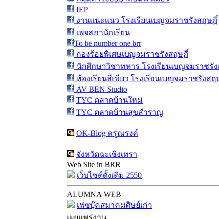
IEP
งานแนะแนว โรงเรียนเบญจมราชรังสฤษฎิ์
เพจสภานักเรียน
To be number one brr
กองร้อยพิเศษเบญจมราชรังสฤษฏิ์
นักศึกษาวิชาทหาร โรงเรียนเบญจมราชรังส
ห้องเรียนสีเขียว โรงเรียนเบญจมราชรังสฤษ
AV BEN Studio
TYC ตลาดบ้านใหม่
TYC ตลาดบ้านสุขสำราญ
OK-Blog ครูณรงค์
จังหวัดฉะเชิงเทรา
Web Site in BRR
เว็บไซต์ดั้งเดิม 2550
ALUMNA WEB
เฟซบุ๊คสมาคมศิษย์เก่า
เผยแพร่งาน