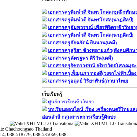
เอกสารครูพิมพ์วดี จันทรโกศล(ชุดฝึกทักษ
เอกสารครูพิมพ์วดี จันทรโกศล(นาฏศิลป์)
เอกสารครูอัมพวรรณ์ เพียรพิจิตร(ชีววิทยา
เอกสารครูพิมพ์วดี จันทรโกศล(นาฏศิลป์)
เอกสารครูอัจฉรัตน์ ยืนนาน(เคมี)
เอกสารครูสุริยา ช้างพลายแก้ว(สังคมศึกษ
เอกสารครูฉัตรฐพร ศิริวัน(เคมี)
เอกสารครูรัชดาวรรณ์ จริยาวัตรโสภณ(ระ
เอกสารครูเพ็ญนภา ทองดี(วงจรไฟฟ้าเบื้อง
เอกสารครูอดุลย์ วิริยาพันธ์(ภาษาไทย)
เว็บเรียนรู้
ศูนย์การเรียนชีววิทยา
บทเรียนออนไลน์​ เรื่อง​ เครื่องดนตรีไทยและ
อ่อนสำลี​ กลุ่มสาระการเรียนรู้ศิลปะ
te Chachoengsao Thailand
14, 038-518779, 038-535069, 038-