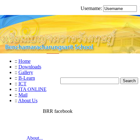
Username:
::
Home
::
Downloads
::
Gallery
::
B-Learn
::
ICT
::
ITA ONLINE
::
Mail
::
About Us
BRR facebook
About...