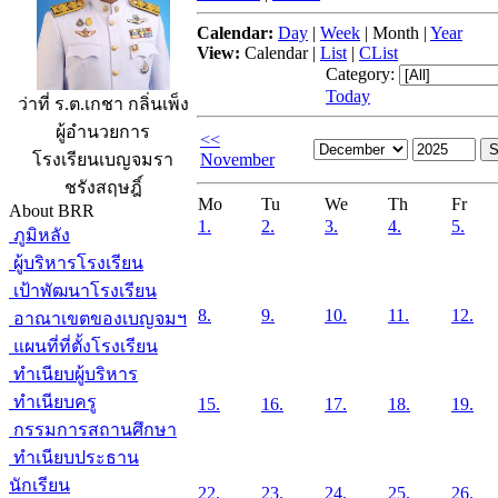
Calendar:
Day
|
Week
|
Month
|
Year
View:
Calendar
|
List
|
CList
Category:
Today
ว่าที่ ร.ต.เกชา กลิ่นเพ็ง
ผู้อำนวยการ
<<
November
โรงเรียนเบญจมรา
ชรังสฤษฎิ์
Mo
Tu
We
Th
Fr
About BRR
1.
2.
3.
4.
5.
ภูมิหลัง
ผู้บริหารโรงเรียน
เป้าพัฒนาโรงเรียน
8.
9.
10.
11.
12.
อาณาเขตของเบญจมฯ
แผนที่ที่ตั้งโรงเรียน
ทำเนียบผู้บริหาร
ทำเนียบครู
15.
16.
17.
18.
19.
กรรมการสถานศึกษา
ทำเนียบประธาน
นักเรียน
22.
23.
24.
25.
26.