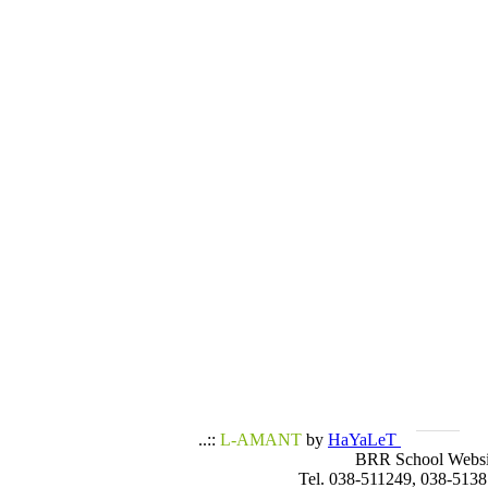
..::
L-AMANT
by
HaYaLeT
BRR School Websi
Tel. 038-511249, 038-5138