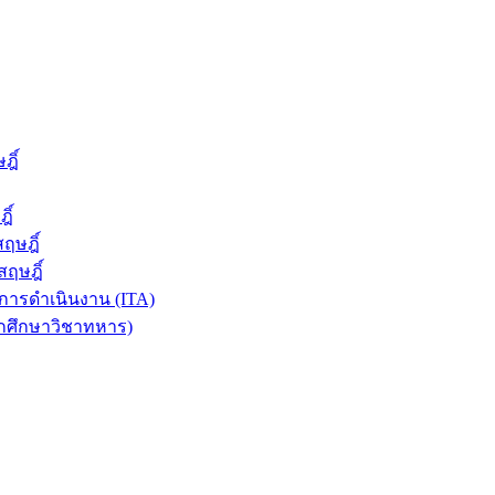
ฎิ์
ิ์
ฤษฎิ์
ฤษฎิ์
ารดำเนินงาน (ITA)
ักศึกษาวิชาทหาร)