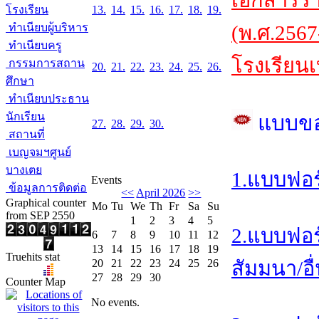
เอกสารร
โรงเรียน
13.
14.
15.
16.
17.
18.
19.
ทำเนียบผู้บริหาร
(พ.ศ.2567
ทำเนียบครู
โรงเรียนเ
กรรมการสถาน
20.
21.
22.
23.
24.
25.
26.
ศึกษา
ทำเนียบประธาน
นักเรียน
แบบข
27.
28.
29.
30.
สถานที่
เบญจมฯศูนย์
บางเตย
1.แบบฟอร
Events
ข้อมูลการติดต่อ
<<
April 2026
>>
Graphical counter
Mo
Tu
We
Th
Fr
Sa
Su
from SEP 2550
1
2
3
4
5
2.แบบฟอร
6
7
8
9
10
11
12
13
14
15
16
17
18
19
Truehits stat
20
21
22
23
24
25
26
สัมมนา/อื
27
28
29
30
Counter Map
No events.