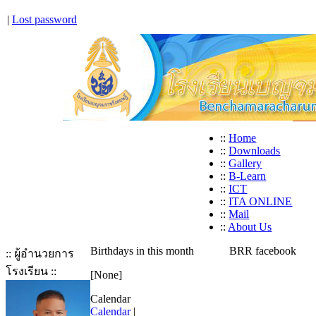
|
Lost password
::
Home
::
Downloads
::
Gallery
::
B-Learn
::
ICT
::
ITA ONLINE
::
Mail
::
About Us
Birthdays in this month
BRR facebook
:: ผู้อำนวยการ
โรงเรียน ::
[None]
Calendar
Calendar
|