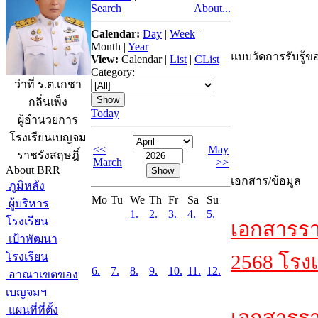
Search
About...
Calendar:
Day
|
Week
|
Month
|
Year
แบบวัดการรับรู้ขอ
View:
Calendar
|
List
|
CList
Category:
ว่าที่ ร.ต.เกชา
กลิ่นเพ็ง
Today
ผู้อำนวยการ
โรงเรียนเบญจม
<<
May
ราชรังสฤษฎิ์
March
>>
About BRR
เอกสาร/ข้อมูล
ภูมิหลัง
Mo
Tu
We
Th
Fr
Sa
Su
ผู้บริหาร
1.
2.
3.
4.
5.
โรงเรียน
เอกสารรา
เป้าพัฒนา
โรงเรียน
2568 โรงเ
6.
7.
8.
9.
10.
11.
12.
อาณาเขตของ
เบญจมฯ
แผนที่ที่ตั้ง