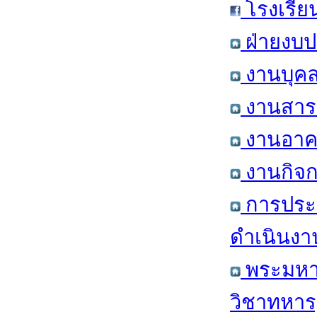
โรงเรีย
ฝ่ายงบป
งานบุคล
งานสารส
งานอาคา
งานกิจก
การประ
ดำเนินงา
พระมหาก
วิชาทหาร