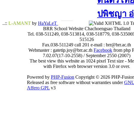
ดนตรีไทย​ 
ปพิชญา​ อ
..::
L-AMANT
by
HaYaLeT
BRR School Website Chachoengsao Thailand
Tel. 038-511249, 038-513814, 038-518779, 038-535069
515126
Fax.038-511249 call 201 e-mail : brr@brr.ac.th
Webmaster : gatetip.joy@brr.ac.th
Facebook
from php 
7.02.07(17-10-2558) / September 2550 (2007)
The best view this website as 1024 pixel Text size - 
with Firefox web browser version 3.0 or over.
Powered by
PHP-Fusion
Copyright © 2026 PHP-Fusion
Released as free software without warranties under
GN
Affero GPL
v3