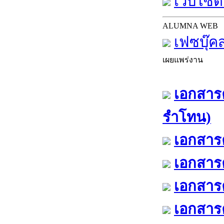
เว็บไซต์
ALUMNA WEB
เฟซบุ๊ค
เผยแพร่งาน
เอกสารค
รำโทน)
เอกสารค
เอกสารค
เอกสารค
เอกสารค