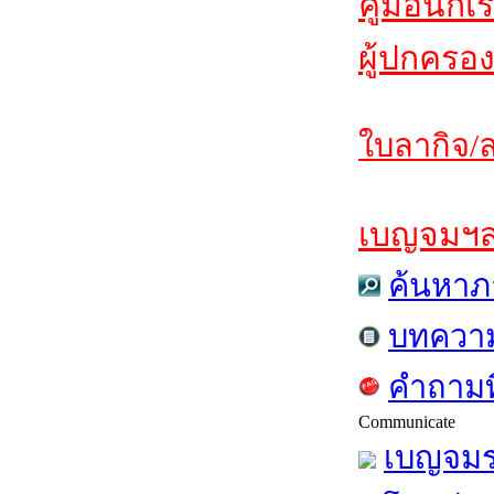
คู่มือนักเ
ผู้ปกครอง
ใบลากิจ/ล
เบญจมฯสาร
ค้นหาภ
บทควา
คำถามท
Communicate
เบญจมร