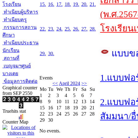
เอกสารร
โรงเรียน
15.
16.
17.
18.
19.
20.
21.
ทำเนียบผู้บริหาร
(พ.ศ.2567
ทำเนียบครู
โรงเรียนเ
กรรมการสถาน
22.
23.
24.
25.
26.
27.
28.
ศึกษา
ทำเนียบประธาน
นักเรียน
แบบข
29.
30.
สถานที่
เบญจมฯศูนย์
บางเตย
1.แบบฟอร
Events
ข้อมูลการติดต่อ
<<
April 2024
>>
Graphical counter
Mo
Tu
We
Th
Fr
Sa
Su
from SEP 2550
1
2
3
4
5
6
7
2.แบบฟอร
8
9
10
11
12
13
14
15
16
17
18
19
20
21
Truehits stat
22
23
24
25
26
27
28
สัมมนา/อื
29
30
Counter Map
No events.