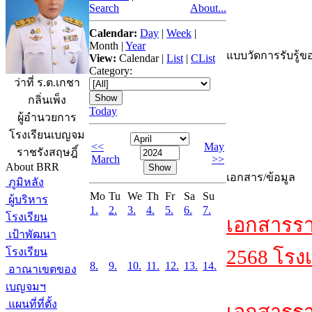
Search
About...
Calendar:
Day
|
Week
|
Month
|
Year
แบบวัดการรับรู้ขอ
View:
Calendar
|
List
|
CList
Category:
ว่าที่ ร.ต.เกชา
กลิ่นเพ็ง
Today
ผู้อำนวยการ
โรงเรียนเบญจม
<<
May
ราชรังสฤษฎิ์
March
>>
About BRR
เอกสาร/ข้อมูล
ภูมิหลัง
Mo
Tu
We
Th
Fr
Sa
Su
ผู้บริหาร
1.
2.
3.
4.
5.
6.
7.
โรงเรียน
เอกสารรา
เป้าพัฒนา
โรงเรียน
2568 โรงเ
8.
9.
10.
11.
12.
13.
14.
อาณาเขตของ
เบญจมฯ
แผนที่ที่ตั้ง