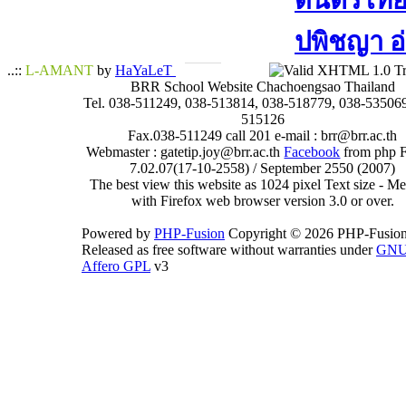
ดนตรีไทย​ 
ปพิชญา​ อ
..::
L-AMANT
by
HaYaLeT
BRR School Website Chachoengsao Thailand
Tel. 038-511249, 038-513814, 038-518779, 038-535069
515126
Fax.038-511249 call 201 e-mail : brr@brr.ac.th
Webmaster : gatetip.joy@brr.ac.th
Facebook
from php 
7.02.07(17-10-2558) / September 2550 (2007)
The best view this website as 1024 pixel Text size - 
with Firefox web browser version 3.0 or over.
Powered by
PHP-Fusion
Copyright © 2026 PHP-Fusion
Released as free software without warranties under
GN
Affero GPL
v3