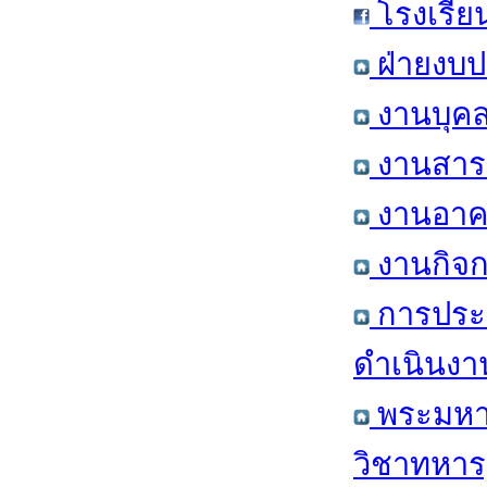
โรงเรีย
ฝ่ายงบป
งานบุคล
งานสารส
งานอาคา
งานกิจก
การประ
ดำเนินงา
พระมหาก
วิชาทหาร