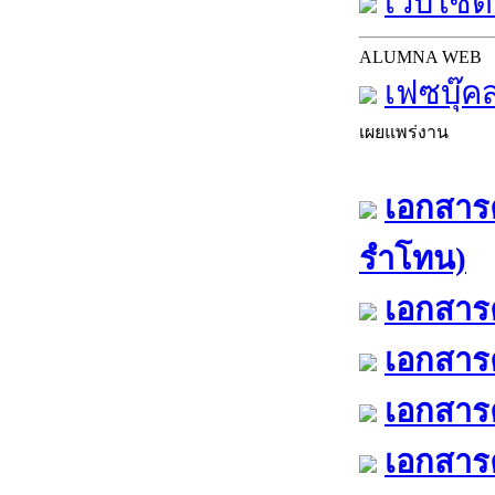
เว็บไซต์
ALUMNA WEB
เฟซบุ๊ค
เผยแพร่งาน
เอกสารค
รำโทน)
เอกสารค
เอกสารค
เอกสารค
เอกสารค