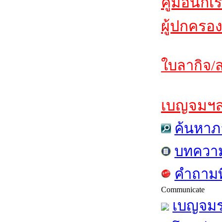
คู่มือนักเ
ผู้ปกครอง
ใบลากิจ/ล
เบญจมฯสาร
ค้นหาภ
บทควา
คำถามท
Communicate
เบญจมร