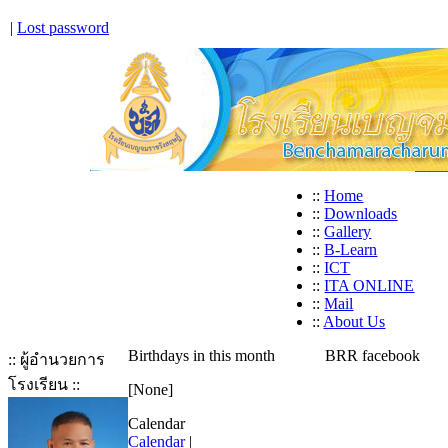
|
Lost password
::
Home
::
Downloads
::
Gallery
::
B-Learn
::
ICT
::
ITA ONLINE
::
Mail
::
About Us
Birthdays in this month
BRR facebook
:: ผู้อำนวยการ
โรงเรียน ::
[None]
Calendar
Calendar
|