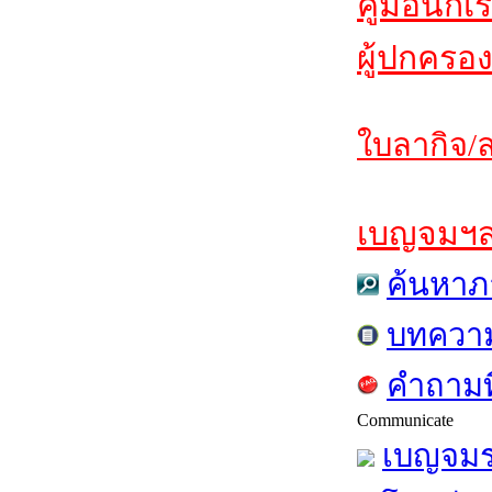
คู่มือนักเ
ผู้ปกครอง
ใบลากิจ/ล
เบญจมฯสาร
ค้นหาภ
บทควา
คำถามท
Communicate
เบญจมร