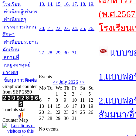
เอกสารร
โรงเรียน
13.
14.
15.
16.
17.
18.
19.
ทำเนียบผู้บริหาร
(พ.ศ.2567
ทำเนียบครู
โรงเรียนเ
กรรมการสถาน
20.
21.
22.
23.
24.
25.
26.
ศึกษา
ทำเนียบประธาน
นักเรียน
แบบข
27.
28.
29.
30.
31.
สถานที่
เบญจมฯศูนย์
บางเตย
1.แบบฟอร
Events
ข้อมูลการติดต่อ
<<
July 2026
>>
Graphical counter
Mo
Tu
We
Th
Fr
Sa
Su
from SEP 2550
1
2
3
4
5
2.แบบฟอร
6
7
8
9
10
11
12
13
14
15
16
17
18
19
Truehits stat
20
21
22
23
24
25
26
สัมมนา/อื
27
28
29
30
31
Counter Map
No events.