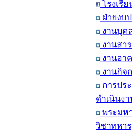
โรงเรีย
ฝ่ายงบป
งานบุคล
งานสารส
งานอาคา
งานกิจก
การประ
ดำเนินงา
พระมหาก
วิชาทหาร