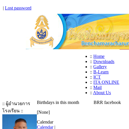
|
Lost password
::
Home
::
Downloads
::
Gallery
::
B-Learn
::
ICT
::
ITA ONLINE
::
Mail
::
About Us
Birthdays in this month
BRR facebook
:: ผู้อำนวยการ
โรงเรียน ::
[None]
Calendar
Calendar
|