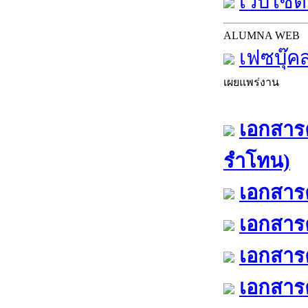
เว็บไซต์
ALUMNA WEB
เฟซบุ๊ค
เผยแพร่งาน
เอกสารค
รำโทน)
เอกสารค
เอกสารค
เอกสารค
เอกสารค