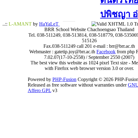
ดนตรีไทย​ 
ปพิชญา​ อ
..::
L-AMANT
by
HaYaLeT
BRR School Website Chachoengsao Thailand
Tel. 038-511249, 038-513814, 038-518779, 038-535069
515126
Fax.038-511249 call 201 e-mail : brr@brr.ac.th
Webmaster : gatetip.joy@brr.ac.th
Facebook
from php 
7.02.07(17-10-2558) / September 2550 (2007)
The best view this website as 1024 pixel Text size - 
with Firefox web browser version 3.0 or over.
Powered by
PHP-Fusion
Copyright © 2026 PHP-Fusion
Released as free software without warranties under
GN
Affero GPL
v3