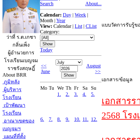
Search
About...
Calendar:
Day
|
Week
|
Month
|
Year
แบบวัดการรับรู้ขอ
View:
Calendar
|
List
|
CList
Category:
ว่าที่ ร.ต.เกชา
กลิ่นเพ็ง
Today
ผู้อำนวยการ
โรงเรียนเบญจม
<<
August
ราชรังสฤษฎิ์
June
>>
About BRR
เอกสาร/ข้อมูล
ภูมิหลัง
Mo
Tu
We
Th
Fr
Sa
Su
ผู้บริหาร
1.
2.
3.
4.
5.
โรงเรียน
เอกสารรา
เป้าพัฒนา
โรงเรียน
2568 โรงเ
6.
7.
8.
9.
10.
11.
12.
อาณาเขตของ
เบญจมฯ
แผนที่ที่ตั้ง