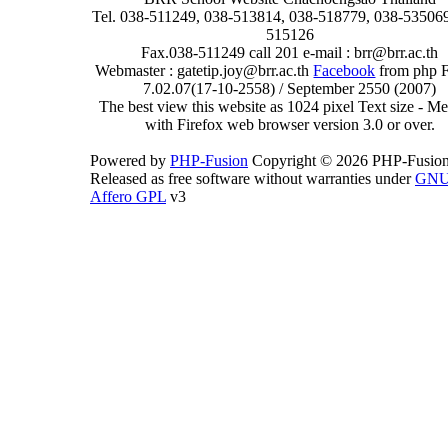
Tel. 038-511249, 038-513814, 038-518779, 038-535069
515126
Fax.038-511249 call 201 e-mail : brr@brr.ac.th
Webmaster : gatetip.joy@brr.ac.th
Facebook
from php 
7.02.07(17-10-2558) / September 2550 (2007)
The best view this website as 1024 pixel Text size - 
with Firefox web browser version 3.0 or over.
Powered by
PHP-Fusion
Copyright © 2026 PHP-Fusion
Released as free software without warranties under
GN
Affero GPL
v3