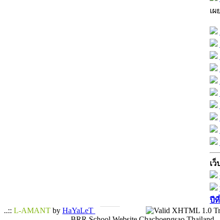
เผ
เว็
ปีท
..::
L-AMANT
by
HaYaLeT
BRR School Website Chachoengsao Thailand