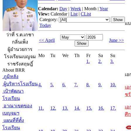
Calendar:
Day
|
Week
|
Month
|
Year
View:
Calendar
|
List
|
CList
Category:
แบ
Today
ว่าที่ ร.ต.เกชา
<< April
June >>
กลิ่นเพ็ง
ผู้อำนวยการ
Mo
Tu
We
Th
Fr
Sa
Su
โรงเรียนเบญจม
1.
2.
3.
ราชรังสฤษฎิ์
About BRR
เอ
ภูมิหลัง
ผู้บริหารโรงเรียน
4.
5.
6.
7.
8.
9.
10.
เอ
เป้าพัฒนา
ชรั
โรงเรียน
อาณาเขตของ
เอ
11.
12.
13.
14.
15.
16.
17.
เบญจมฯ
ศึ
แผนที่ที่ตั้ง
โรงเรียน