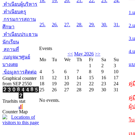
18.
19.
20.
21.
22.
23.
24.
ทำเนียบผู้บริหาร
ทำเนียบครู
1.
กรรมการสถาน
25.
26.
27.
28.
29.
30.
31.
2.
ศึกษา
ทำเนียบประธาน
3.
นักเรียน
Events
สถานที่
4.
<<
May 2026
>>
เบญจมฯศูนย์
Mo
Tu
We
Th
Fr
Sa
Su
บางเตย
แบ
1
2
3
4
5
6
7
8
9
10
ข้อมูลการติดต่อ
11
12
13
14
15
16
17
Graphical counter
คู
from SEP 2550
18
19
20
21
22
23
24
25
26
27
28
29
30
31
คู่
No events.
Truehits stat
ผู
Counter Map
ใบ
เบ