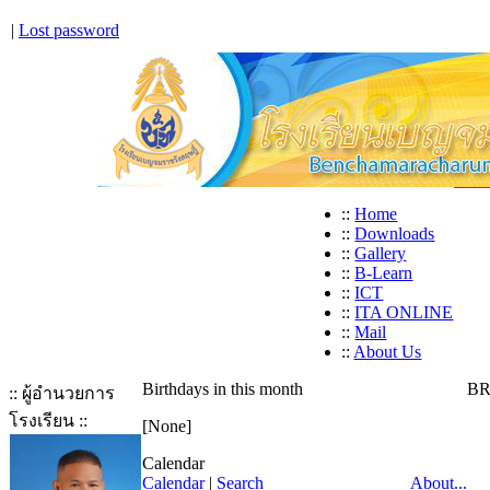
|
Lost password
::
Home
::
Downloads
::
Gallery
::
B-Learn
::
ICT
::
ITA ONLINE
::
Mail
::
About Us
Birthdays in this month
BR
:: ผู้อำนวยการ
โรงเรียน ::
[None]
Calendar
Calendar
|
Search
About...