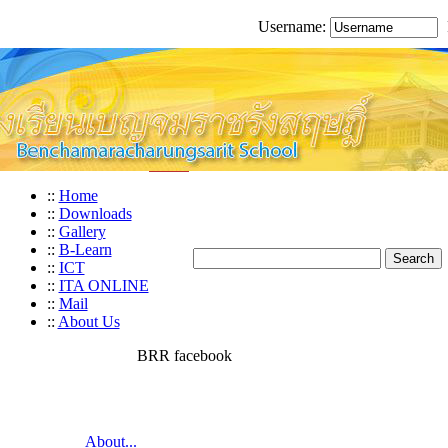
Username:
::
Home
::
Downloads
::
Gallery
::
B-Learn
::
ICT
::
ITA ONLINE
::
Mail
::
About Us
BRR facebook
About...