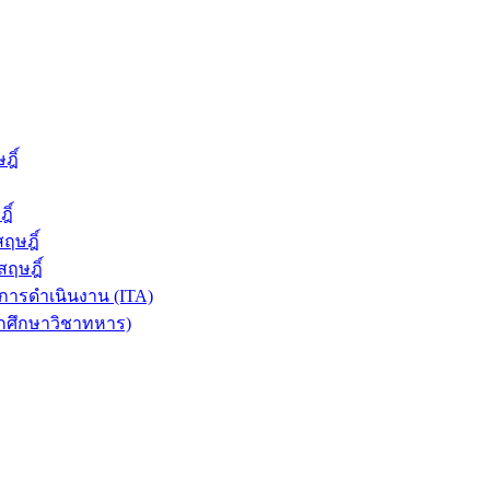
ฎิ์
ิ์
ฤษฎิ์
ฤษฎิ์
ารดำเนินงาน (ITA)
ักศึกษาวิชาทหาร)