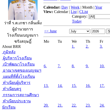
Calendar:
Day
|
Week
|
Month
|
Year
View:
Calendar
|
List
|
CList
Category:
Today
ว่าที่ ร.ต.เกชา กลิ่นเพ็ง
ผู้อำนวยการ
<< June
โรงเรียนเบญจมรา
Mo
Tu
We
Th
Fr
ชรังสฤษฎิ์
1.
2.
3.
About BRR
ภูมิหลัง
ผู้บริหารโรงเรียน
เป้าพัฒนาโรงเรียน
6.
7.
8.
9.
10.
อาณาเขตของเบญจมฯ
แผนที่ที่ตั้งโรงเรียน
ทำเนียบผู้บริหาร
13.
14.
15.
16.
17.
ทำเนียบครู
กรรมการสถานศึกษา
ทำเนียบประธาน
20.
21.
22.
23.
24.
นักเรียน