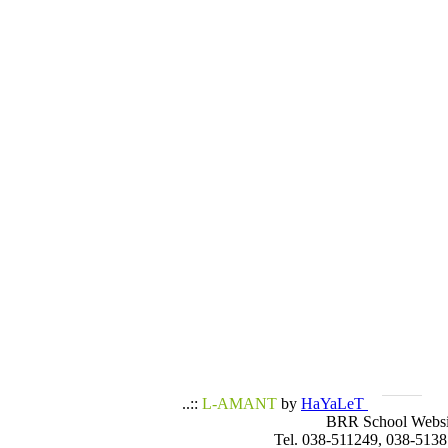
..::
L-AMANT
by
HaYaLeT
BRR School Websi
Tel. 038-511249, 038-5138