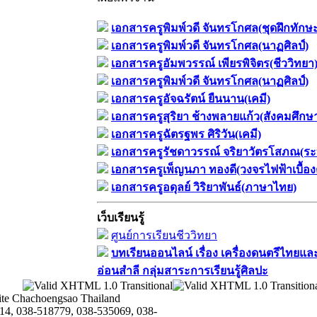
เอกสารครูพิมพ์วดี จันทรโกศล(ชุดฝึกทักษ
เอกสารครูพิมพ์วดี จันทรโกศล(นาฏศิลป์)
เอกสารครูอัมพวรรณ์ เพียรพิจิตร(ชีววิทยา
เอกสารครูพิมพ์วดี จันทรโกศล(นาฏศิลป์)
เอกสารครูอัจฉรัตน์ ยืนนาน(เคมี)
เอกสารครูสุริยา ช้างพลายแก้ว(สังคมศึกษ
เอกสารครูฉัตรฐพร ศิริวัน(เคมี)
เอกสารครูรัชดาวรรณ์ จริยาวัตรโสภณ(ระ
เอกสารครูเพ็ญนภา ทองดี(วงจรไฟฟ้าเบื้อง
เอกสารครูอดุลย์ วิริยาพันธ์(ภาษาไทย)
เว็บเรียนรู้
ศูนย์การเรียนชีววิทยา
บทเรียนออนไลน์​ เรื่อง​ เครื่องดนตรีไทยและ
อ่อนสำลี​ กลุ่มสาระการเรียนรู้ศิลปะ
te Chachoengsao Thailand
14, 038-518779, 038-535069, 038-