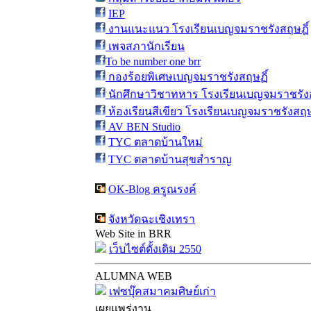
IEP
งานแนะแนว โรงเรียนเบญจมราชรังสฤษฎิ์
เพจสภานักเรียน
To be number one brr
กองร้อยพิเศษเบญจมราชรังสฤษฏิ์
นักศึกษาวิชาทหาร โรงเรียนเบญจมราชรังส
ห้องเรียนสีเขียว โรงเรียนเบญจมราชรังสฤษ
AV BEN Studio
TYC ตลาดบ้านใหม่
TYC ตลาดบ้านสุขสำราญ
OK-Blog ครูณรงค์
จังหวัดฉะเชิงเทรา
Web Site in BRR
เว็บไซต์ดั้งเดิม 2550
ALUMNA WEB
เฟซบุ๊คสมาคมศิษย์เก่า
เผยแพร่งาน