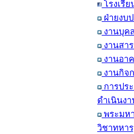
โรงเรีย
ฝ่ายงบป
งานบุคล
งานสารส
งานอาคา
งานกิจก
การประ
ดำเนินงา
พระมหาก
วิชาทหาร