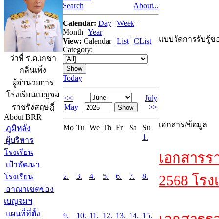
Search
About...
Calendar:
Day
|
Week
|
Month
|
Year
แบบวัดการรับรู้ขอ
View:
Calendar
|
List
|
CList
Category:
ว่าที่ ร.ต.เกชา
กลิ่นเพ็ง
Today
ผู้อำนวยการ
โรงเรียนเบญจม
<<
July
May
>>
ราชรังสฤษฎิ์
About BRR
เอกสาร/ข้อมูล
Mo
Tu
We
Th
Fr
Sa
Su
ภูมิหลัง
1.
ผู้บริหาร
โรงเรียน
เอกสารรา
เป้าพัฒนา
2.
3.
4.
5.
6.
7.
8.
โรงเรียน
2568 โรงเ
อาณาเขตของ
เบญจมฯ
แผนที่ที่ตั้ง
9.
10.
11.
12.
13.
14.
15.