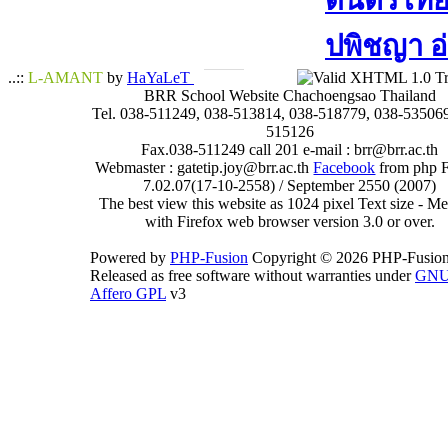
ดนตรีไทย​ 
ปพิชญา​ อ
..::
L-AMANT
by
HaYaLeT
BRR School Website Chachoengsao Thailand
Tel. 038-511249, 038-513814, 038-518779, 038-535069
515126
Fax.038-511249 call 201 e-mail : brr@brr.ac.th
Webmaster : gatetip.joy@brr.ac.th
Facebook
from php 
7.02.07(17-10-2558) / September 2550 (2007)
The best view this website as 1024 pixel Text size - 
with Firefox web browser version 3.0 or over.
Powered by
PHP-Fusion
Copyright © 2026 PHP-Fusion
Released as free software without warranties under
GN
Affero GPL
v3