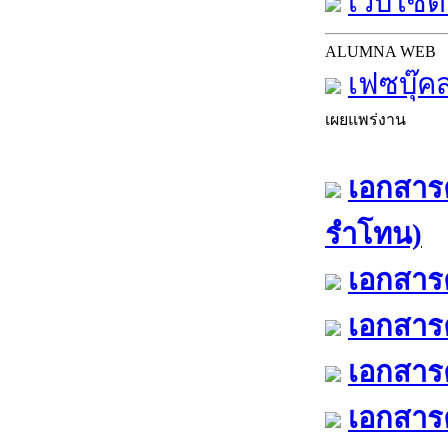
เว็บไซต์
ALUMNA WEB
เฟซบุ๊ค
เผยแพร่งาน
เอกสารค
รำโทน)
เอกสารค
เอกสารค
เอกสารค
เอกสารค