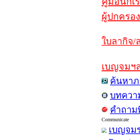
คู่มือนักเ
ผู้ปกครอง
ใบลากิจ/ล
เบญจมฯสาร
ค้นหาภ
บทควา
คำถามท
Communicate
เบญจมร