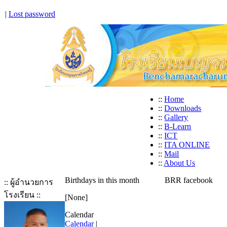
|
Lost password
::
Home
::
Downloads
::
Gallery
::
B-Learn
::
ICT
::
ITA ONLINE
::
Mail
::
About Us
Birthdays in this month
BRR facebook
:: ผู้อำนวยการ
โรงเรียน ::
[None]
Calendar
Calendar
|