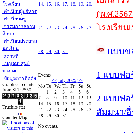
เอกสารร
โรงเรียน
14.
15.
16.
17.
18.
19.
20.
ทำเนียบผู้บริหาร
(พ.ศ.2567
ทำเนียบครู
โรงเรียนเ
กรรมการสถาน
21.
22.
23.
24.
25.
26.
27.
ศึกษา
ทำเนียบประธาน
นักเรียน
แบบข
28.
29.
30.
31.
สถานที่
เบญจมฯศูนย์
บางเตย
1.แบบฟอร
Events
ข้อมูลการติดต่อ
<<
July 2025
>>
Graphical counter
Mo
Tu
We
Th
Fr
Sa
Su
from SEP 2550
1
2
3
4
5
6
2.แบบฟอร
7
8
9
10
11
12
13
14
15
16
17
18
19
20
Truehits stat
21
22
23
24
25
26
27
สัมมนา/อื
28
29
30
31
Counter Map
No events.