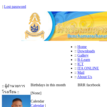
|
Lost password
::
Home
::
Downloads
::
Gallery
::
B-Learn
::
ICT
::
ITA ONLINE
::
Mail
::
About Us
Birthdays in this month
BRR facebook
:: ผู้อำนวยการ
โรงเรียน ::
[None]
Calendar
Calendar
|