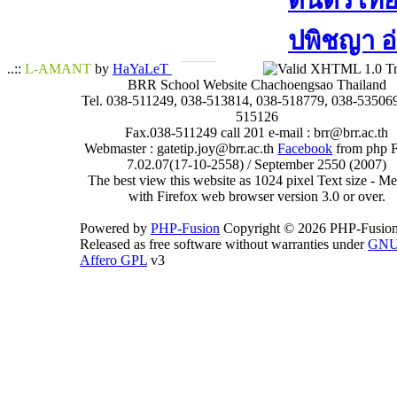
ดนตรีไทย​ 
ปพิชญา​ อ
..::
L-AMANT
by
HaYaLeT
BRR School Website Chachoengsao Thailand
Tel. 038-511249, 038-513814, 038-518779, 038-535069
515126
Fax.038-511249 call 201 e-mail : brr@brr.ac.th
Webmaster : gatetip.joy@brr.ac.th
Facebook
from php 
7.02.07(17-10-2558) / September 2550 (2007)
The best view this website as 1024 pixel Text size - 
with Firefox web browser version 3.0 or over.
Powered by
PHP-Fusion
Copyright © 2026 PHP-Fusion
Released as free software without warranties under
GN
Affero GPL
v3