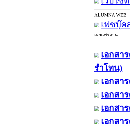
เว็บไซต์
ALUMNA WEB
เฟซบุ๊ค
เผยแพร่งาน
เอกสารค
รำโทน)
เอกสารค
เอกสารค
เอกสารค
เอกสารค