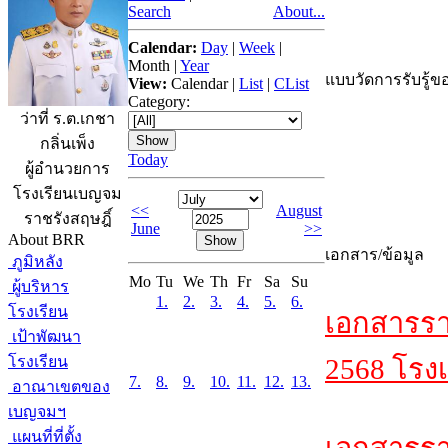
Search
About...
Calendar:
Day
|
Week
|
Month
|
Year
แบบวัดการรับรู้ขอ
View:
Calendar
|
List
|
CList
Category:
ว่าที่ ร.ต.เกชา
กลิ่นเพ็ง
Today
ผู้อำนวยการ
โรงเรียนเบญจม
<<
August
ราชรังสฤษฎิ์
June
>>
About BRR
เอกสาร/ข้อมูล
ภูมิหลัง
Mo
Tu
We
Th
Fr
Sa
Su
ผู้บริหาร
1.
2.
3.
4.
5.
6.
โรงเรียน
เอกสารรา
เป้าพัฒนา
โรงเรียน
2568 โรงเ
7.
8.
9.
10.
11.
12.
13.
อาณาเขตของ
เบญจมฯ
แผนที่ที่ตั้ง