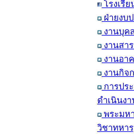
โรงเรีย
ฝ่ายงบป
งานบุคล
งานสารส
งานอาคา
งานกิจก
การประ
ดำเนินงา
พระมหาก
วิชาทหาร