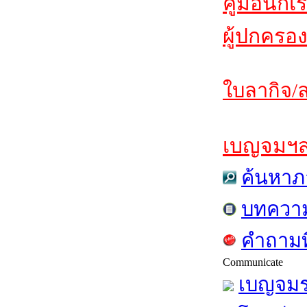
คู่มือนักเ
ผู้ปกครอง
ใบลากิจ/ล
เบญจมฯสาร
ค้นหาภ
บทควา
คำถามท
Communicate
เบญจมร