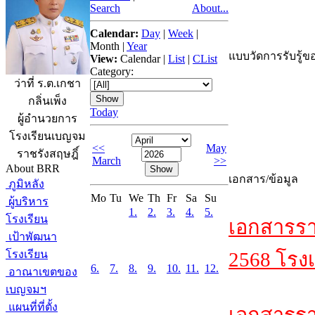
Search
About...
Calendar:
Day
|
Week
|
Month
|
Year
แบบวัดการรับรู้ขอ
View:
Calendar
|
List
|
CList
Category:
ว่าที่ ร.ต.เกชา
กลิ่นเพ็ง
Today
ผู้อำนวยการ
โรงเรียนเบญจม
<<
May
ราชรังสฤษฎิ์
March
>>
About BRR
เอกสาร/ข้อมูล
ภูมิหลัง
Mo
Tu
We
Th
Fr
Sa
Su
ผู้บริหาร
1.
2.
3.
4.
5.
โรงเรียน
เอกสารรา
เป้าพัฒนา
โรงเรียน
2568 โรงเ
6.
7.
8.
9.
10.
11.
12.
อาณาเขตของ
เบญจมฯ
แผนที่ที่ตั้ง