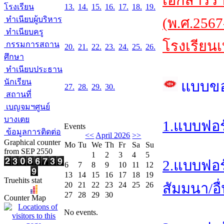
เอกสารร
โรงเรียน
13.
14.
15.
16.
17.
18.
19.
ทำเนียบผู้บริหาร
(พ.ศ.2567
ทำเนียบครู
โรงเรียนเ
กรรมการสถาน
20.
21.
22.
23.
24.
25.
26.
ศึกษา
ทำเนียบประธาน
นักเรียน
แบบข
27.
28.
29.
30.
สถานที่
เบญจมฯศูนย์
บางเตย
1.แบบฟอร
Events
ข้อมูลการติดต่อ
<<
April 2026
>>
Graphical counter
Mo
Tu
We
Th
Fr
Sa
Su
from SEP 2550
1
2
3
4
5
2.แบบฟอร
6
7
8
9
10
11
12
13
14
15
16
17
18
19
Truehits stat
20
21
22
23
24
25
26
สัมมนา/อื
27
28
29
30
Counter Map
No events.