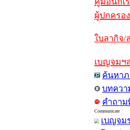
คู่มือนักเ
ผู้ปกครอง
ใบลากิจ/ล
เบญจมฯสาร
ค้นหาภ
บทควา
คำถามท
Communicate
เบญจมร