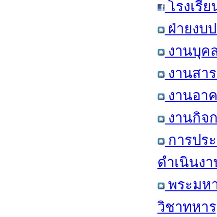
โรงเรีย
ฝ่ายงบป
งานบุคล
งานสารส
งานอาคา
งานกิจก
การประ
ดำเนินงา
พระมหาก
วิชาทหาร