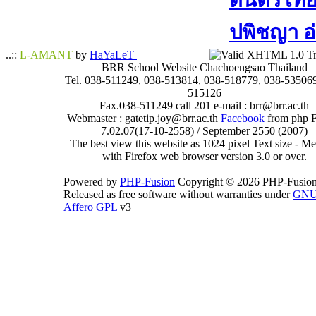
ดนตรีไทย​ 
ปพิชญา​ อ
..::
L-AMANT
by
HaYaLeT
BRR School Website Chachoengsao Thailand
Tel. 038-511249, 038-513814, 038-518779, 038-535069
515126
Fax.038-511249 call 201 e-mail : brr@brr.ac.th
Webmaster : gatetip.joy@brr.ac.th
Facebook
from php 
7.02.07(17-10-2558) / September 2550 (2007)
The best view this website as 1024 pixel Text size - 
with Firefox web browser version 3.0 or over.
Powered by
PHP-Fusion
Copyright © 2026 PHP-Fusion
Released as free software without warranties under
GN
Affero GPL
v3