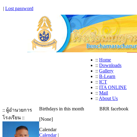
|
Lost password
::
Home
::
Downloads
::
Gallery
::
B-Learn
::
ICT
::
ITA ONLINE
::
Mail
::
About Us
Birthdays in this month
BRR facebook
:: ผู้อำนวยการ
โรงเรียน ::
[None]
Calendar
Calendar
|