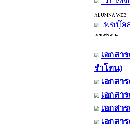
เว็บไซต์
ALUMNA WEB
เฟซบุ๊ค
เผยแพร่งาน
เอกสารค
รำโทน)
เอกสารค
เอกสารค
เอกสารค
เอกสารค