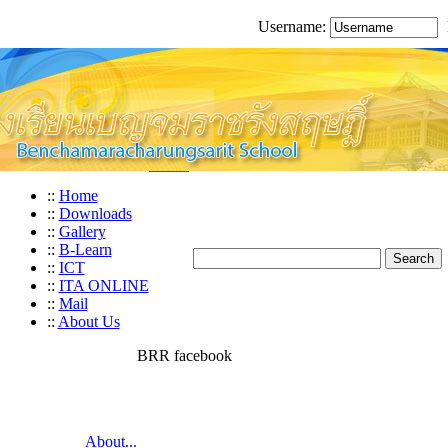
Username:
::
Home
::
Downloads
::
Gallery
::
B-Learn
::
ICT
::
ITA ONLINE
::
Mail
::
About Us
BRR facebook
About...