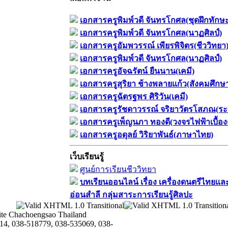
เอกสารครูพิมพ์วดี จันทรโกศล(ชุดฝึกทักษ
เอกสารครูพิมพ์วดี จันทรโกศล(นาฏศิลป์)
เอกสารครูอัมพวรรณ์ เพียรพิจิตร(ชีววิทยา
เอกสารครูพิมพ์วดี จันทรโกศล(นาฏศิลป์)
เอกสารครูอัจฉรัตน์ ยืนนาน(เคมี)
เอกสารครูสุริยา ช้างพลายแก้ว(สังคมศึกษ
เอกสารครูฉัตรฐพร ศิริวัน(เคมี)
เอกสารครูรัชดาวรรณ์ จริยาวัตรโสภณ(ระ
เอกสารครูเพ็ญนภา ทองดี(วงจรไฟฟ้าเบื้อง
เอกสารครูอดุลย์ วิริยาพันธ์(ภาษาไทย)
เว็บเรียนรู้
ศูนย์การเรียนชีววิทยา
บทเรียนออนไลน์​ เรื่อง​ เครื่องดนตรีไทยและ
อ่อนสำลี​ กลุ่มสาระการเรียนรู้ศิลปะ
te Chachoengsao Thailand
14, 038-518779, 038-535069, 038-