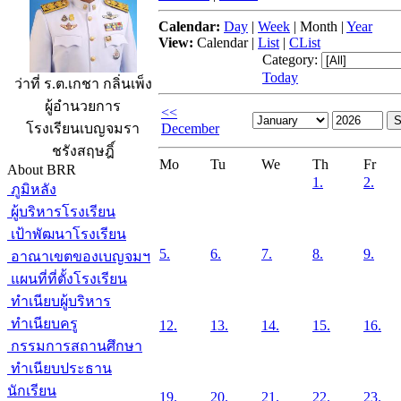
Calendar:
Day
|
Week
|
Month
|
Year
View:
Calendar
|
List
|
CList
Category:
Today
ว่าที่ ร.ต.เกชา กลิ่นเพ็ง
ผู้อำนวยการ
<<
December
โรงเรียนเบญจมรา
ชรังสฤษฎิ์
Mo
Tu
We
Th
Fr
About BRR
1.
2.
ภูมิหลัง
ผู้บริหารโรงเรียน
เป้าพัฒนาโรงเรียน
5.
6.
7.
8.
9.
อาณาเขตของเบญจมฯ
แผนที่ที่ตั้งโรงเรียน
ทำเนียบผู้บริหาร
ทำเนียบครู
12.
13.
14.
15.
16.
กรรมการสถานศึกษา
ทำเนียบประธาน
นักเรียน
19.
20.
21.
22.
23.