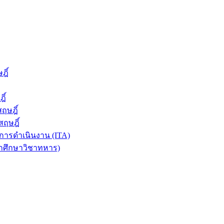
ฎิ์
ิ์
ฤษฎิ์
ฤษฎิ์
ารดำเนินงาน (ITA)
ักศึกษาวิชาทหาร)