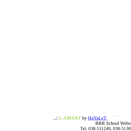
..::
L-AMANT
by
HaYaLeT
BRR School Websi
Tel. 038-511249, 038-5138