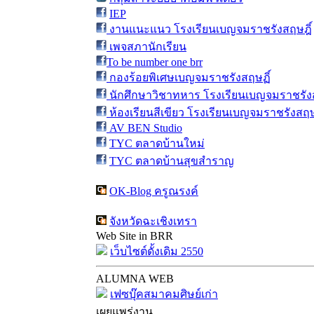
IEP
งานแนะแนว โรงเรียนเบญจมราชรังสฤษฎิ์
เพจสภานักเรียน
To be number one brr
กองร้อยพิเศษเบญจมราชรังสฤษฏิ์
นักศึกษาวิชาทหาร โรงเรียนเบญจมราชรังส
ห้องเรียนสีเขียว โรงเรียนเบญจมราชรังสฤษ
AV BEN Studio
TYC ตลาดบ้านใหม่
TYC ตลาดบ้านสุขสำราญ
OK-Blog ครูณรงค์
จังหวัดฉะเชิงเทรา
Web Site in BRR
เว็บไซต์ดั้งเดิม 2550
ALUMNA WEB
เฟซบุ๊คสมาคมศิษย์เก่า
เผยแพร่งาน