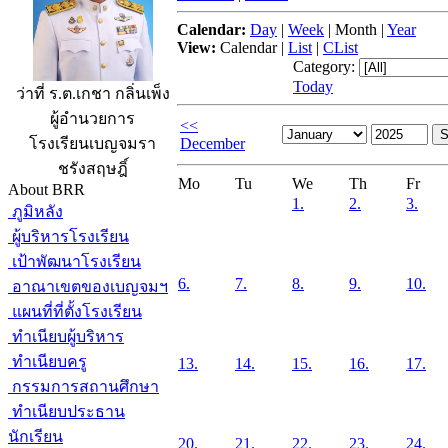
Calendar:
Day
|
Week
|
Month
|
Year
View:
Calendar
|
List
|
CList
Category:
Today
ว่าที่ ร.ต.เกชา กลิ่นเพ็ง
ผู้อำนวยการ
<<
December
โรงเรียนเบญจมรา
ชรังสฤษฎิ์
Mo
Tu
We
Th
Fr
About BRR
1.
2.
3.
ภูมิหลัง
ผู้บริหารโรงเรียน
เป้าพัฒนาโรงเรียน
6.
7.
8.
9.
10.
อาณาเขตของเบญจมฯ
แผนที่ที่ตั้งโรงเรียน
ทำเนียบผู้บริหาร
ทำเนียบครู
13.
14.
15.
16.
17.
กรรมการสถานศึกษา
ทำเนียบประธาน
นักเรียน
20.
21.
22.
23.
24.