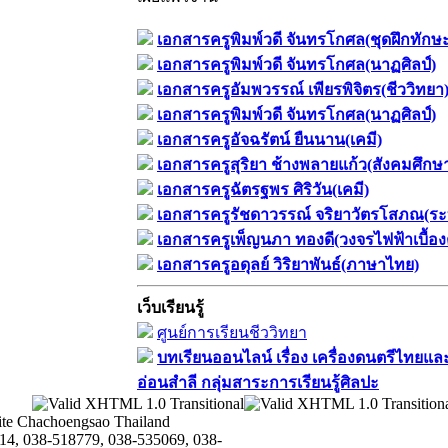
เอกสารครูพิมพ์วดี จันทรโกศล(ชุดฝึกทักษ
เอกสารครูพิมพ์วดี จันทรโกศล(นาฏศิลป์)
เอกสารครูอัมพวรรณ์ เพียรพิจิตร(ชีววิทยา
เอกสารครูพิมพ์วดี จันทรโกศล(นาฏศิลป์)
เอกสารครูอัจฉรัตน์ ยืนนาน(เคมี)
เอกสารครูสุริยา ช้างพลายแก้ว(สังคมศึกษ
เอกสารครูฉัตรฐพร ศิริวัน(เคมี)
เอกสารครูรัชดาวรรณ์ จริยาวัตรโสภณ(ระ
เอกสารครูเพ็ญนภา ทองดี(วงจรไฟฟ้าเบื้อง
เอกสารครูอดุลย์ วิริยาพันธ์(ภาษาไทย)
เว็บเรียนรู้
ศูนย์การเรียนชีววิทยา
บทเรียนออนไลน์​ เรื่อง​ เครื่องดนตรีไทยและ
อ่อนสำลี​ กลุ่มสาระการเรียนรู้ศิลปะ
te Chachoengsao Thailand
14, 038-518779, 038-535069, 038-