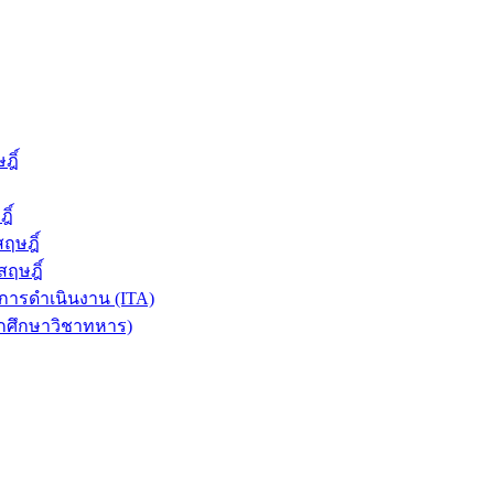
ฎิ์
ิ์
ฤษฎิ์
ฤษฎิ์
ารดำเนินงาน (ITA)
ักศึกษาวิชาทหาร)