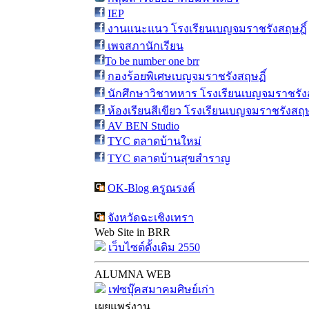
IEP
งานแนะแนว โรงเรียนเบญจมราชรังสฤษฎิ์
เพจสภานักเรียน
To be number one brr
กองร้อยพิเศษเบญจมราชรังสฤษฏิ์
นักศึกษาวิชาทหาร โรงเรียนเบญจมราชรังส
ห้องเรียนสีเขียว โรงเรียนเบญจมราชรังสฤษ
AV BEN Studio
TYC ตลาดบ้านใหม่
TYC ตลาดบ้านสุขสำราญ
OK-Blog ครูณรงค์
จังหวัดฉะเชิงเทรา
Web Site in BRR
เว็บไซต์ดั้งเดิม 2550
ALUMNA WEB
เฟซบุ๊คสมาคมศิษย์เก่า
เผยแพร่งาน