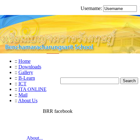
Username:
::
Home
::
Downloads
::
Gallery
::
B-Learn
::
ICT
::
ITA ONLINE
::
Mail
::
About Us
BRR facebook
About...