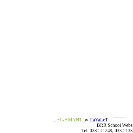
..::
L-AMANT
by
HaYaLeT
BRR School Websi
Tel. 038-511249, 038-5138