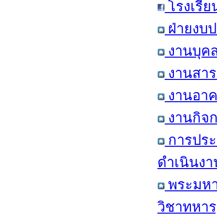
โรงเรีย
ฝ่ายงบป
งานบุคล
งานสารส
งานอาคา
งานกิจก
การประ
ดำเนินงา
พระมหาก
วิชาทหาร