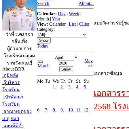
Search
About...
Calendar:
Day
|
Week
|
Month
|
Year
แบบวัดการรับรู้ขอ
View:
Calendar
|
List
|
CList
Category:
ว่าที่ ร.ต.เกชา
กลิ่นเพ็ง
Today
ผู้อำนวยการ
โรงเรียนเบญจม
<<
May
ราชรังสฤษฎิ์
March
>>
About BRR
เอกสาร/ข้อมูล
ภูมิหลัง
Mo
Tu
We
Th
Fr
Sa
Su
ผู้บริหาร
1.
2.
3.
4.
5.
โรงเรียน
เอกสารรา
เป้าพัฒนา
โรงเรียน
2568 โรงเ
6.
7.
8.
9.
10.
11.
12.
อาณาเขตของ
เบญจมฯ
แผนที่ที่ตั้ง