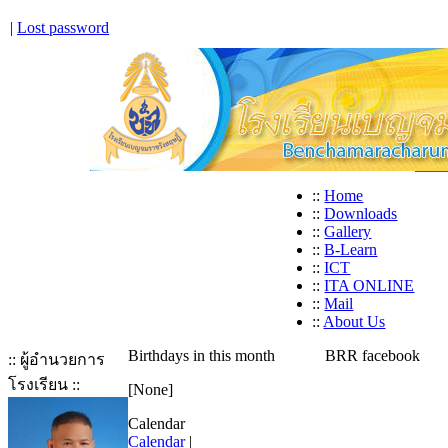
|
Lost password
::
Home
::
Downloads
::
Gallery
::
B-Learn
::
ICT
::
ITA ONLINE
::
Mail
::
About Us
Birthdays in this month
BRR facebook
:: ผู้อำนวยการ
โรงเรียน ::
[None]
Calendar
Calendar
|