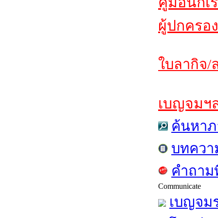
คู่มือนักเ
ผู้ปกครอง
ใบลากิจ/ล
เบญจมฯสาร
ค้นหาภ
บทควา
คำถามท
Communicate
เบญจมร