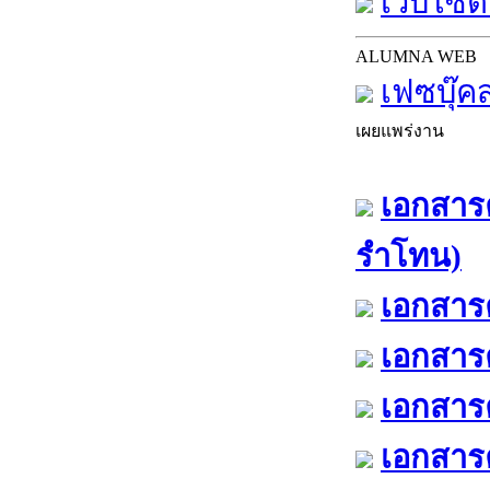
เว็บไซต์
ALUMNA WEB
เฟซบุ๊ค
เผยแพร่งาน
เอกสารค
รำโทน)
เอกสารค
เอกสารค
เอกสารค
เอกสารค