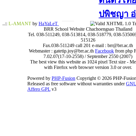
ดนตรีไทย​ 
ปพิชญา​ อ
..::
L-AMANT
by
HaYaLeT
BRR School Website Chachoengsao Thailand
Tel. 038-511249, 038-513814, 038-518779, 038-535069
515126
Fax.038-511249 call 201 e-mail : brr@brr.ac.th
Webmaster : gatetip.joy@brr.ac.th
Facebook
from php 
7.02.07(17-10-2558) / September 2550 (2007)
The best view this website as 1024 pixel Text size - 
with Firefox web browser version 3.0 or over.
Powered by
PHP-Fusion
Copyright © 2026 PHP-Fusion
Released as free software without warranties under
GN
Affero GPL
v3