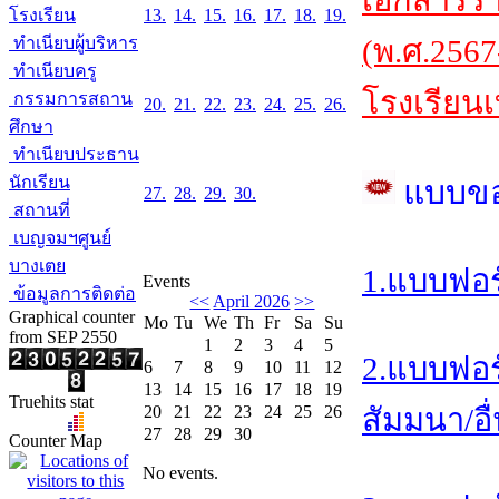
เอกสารร
โรงเรียน
13.
14.
15.
16.
17.
18.
19.
ทำเนียบผู้บริหาร
(พ.ศ.2567
ทำเนียบครู
โรงเรียนเ
กรรมการสถาน
20.
21.
22.
23.
24.
25.
26.
ศึกษา
ทำเนียบประธาน
นักเรียน
แบบข
27.
28.
29.
30.
สถานที่
เบญจมฯศูนย์
บางเตย
1.แบบฟอร
Events
ข้อมูลการติดต่อ
<<
April 2026
>>
Graphical counter
Mo
Tu
We
Th
Fr
Sa
Su
from SEP 2550
1
2
3
4
5
2.แบบฟอร
6
7
8
9
10
11
12
13
14
15
16
17
18
19
Truehits stat
20
21
22
23
24
25
26
สัมมนา/อื
27
28
29
30
Counter Map
No events.