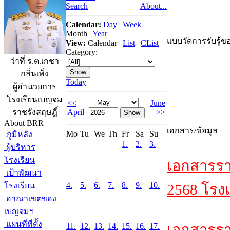
Search
About...
Calendar:
Day
|
Week
|
Month
|
Year
แบบวัดการรับรู้ขอ
View:
Calendar
|
List
|
CList
Category:
ว่าที่ ร.ต.เกชา
กลิ่นเพ็ง
Today
ผู้อำนวยการ
โรงเรียนเบญจม
<<
June
April
>>
ราชรังสฤษฎิ์
About BRR
เอกสาร/ข้อมูล
Mo
Tu
We
Th
Fr
Sa
Su
ภูมิหลัง
1.
2.
3.
ผู้บริหาร
โรงเรียน
เอกสารรา
เป้าพัฒนา
4.
5.
6.
7.
8.
9.
10.
โรงเรียน
2568 โรงเ
อาณาเขตของ
เบญจมฯ
แผนที่ที่ตั้ง
11.
12.
13.
14.
15.
16.
17.