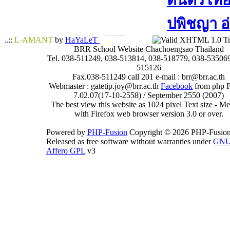
ดนตรีไทย​ 
ปพิชญา​ อ
..::
L-AMANT
by
HaYaLeT
BRR School Website Chachoengsao Thailand
Tel. 038-511249, 038-513814, 038-518779, 038-535069
515126
Fax.038-511249 call 201 e-mail : brr@brr.ac.th
Webmaster : gatetip.joy@brr.ac.th
Facebook
from php 
7.02.07(17-10-2558) / September 2550 (2007)
The best view this website as 1024 pixel Text size - 
with Firefox web browser version 3.0 or over.
Powered by
PHP-Fusion
Copyright © 2026 PHP-Fusion
Released as free software without warranties under
GN
Affero GPL
v3