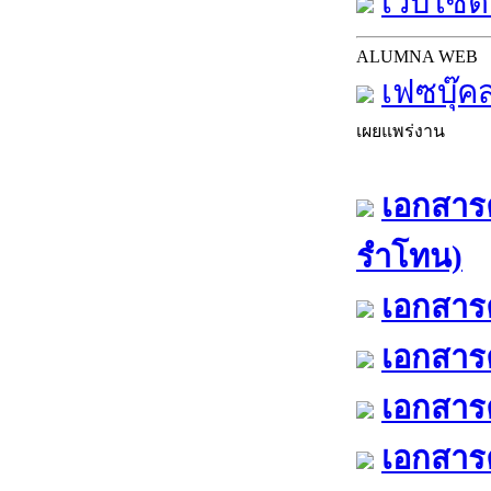
เว็บไซต์
ALUMNA WEB
เฟซบุ๊ค
เผยแพร่งาน
เอกสารค
รำโทน)
เอกสารค
เอกสารค
เอกสารค
เอกสารค