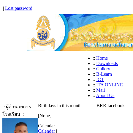
|
Lost password
::
Home
::
Downloads
::
Gallery
::
B-Learn
::
ICT
::
ITA ONLINE
::
Mail
::
About Us
Birthdays in this month
BRR facebook
:: ผู้อำนวยการ
โรงเรียน ::
[None]
Calendar
Calendar
|