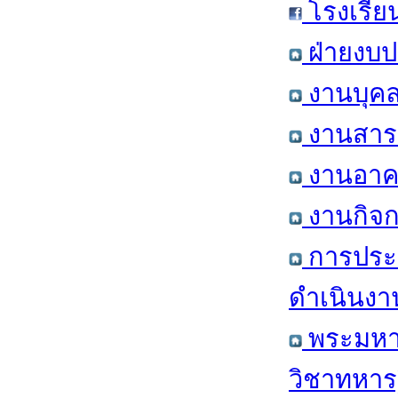
โรงเรีย
ฝ่ายงบป
งานบุคล
งานสารส
งานอาคา
งานกิจก
การประ
ดำเนินงา
พระมหาก
วิชาทหาร