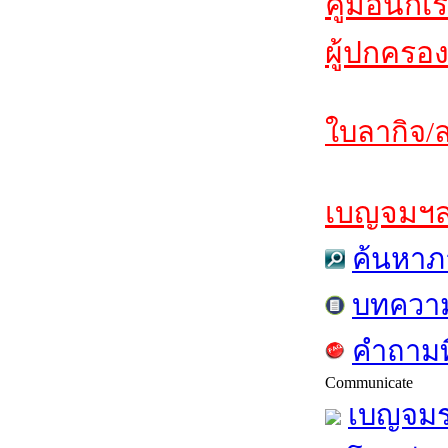
คู่มือนักเ
ผู้ปกครอง
ใบลากิจ/ล
เบญจมฯสาร
ค้นหาภ
บทควา
คำถามท
Communicate
เบญจมร