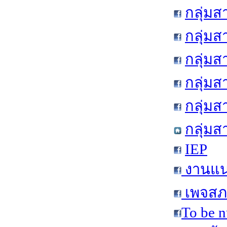
กลุ่ม
กลุ่ม
กลุ่มส
กลุ่ม
กลุ่ม
กลุ่มส
IEP
งานแน
เพจสภา
To be n