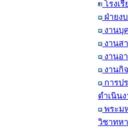
โรงเรี
ฝ่ายงบ
งานบุค
งานสาร
งานอาค
งานกิจ
การปร
ดำเนินง
พระมหา
วิชาทหา