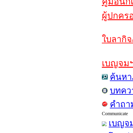
คู่มือนัก
ผู้ปกคร
ใบลากิจ
เบญจมฯส
ค้นหา
บทคว
คำถาม
Communicate
เบญจม