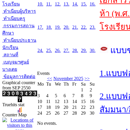
เอกสาร
โรงเรียน
10.
11.
12.
13.
14.
15.
16.
ทำเนียบผู้บริหาร
ห้า (พ.ศ
ทำเนียบครู
โรงเรีย
กรรมการสถาน
17.
18.
19.
20.
21.
22.
23.
ศึกษา
ทำเนียบประธาน
นักเรียน
แบบ
24.
25.
26.
27.
28.
29.
30.
สถานที่
เบญจมฯศูนย์
บางเตย
1.แบบฟอ
Events
ข้อมูลการติดต่อ
<<
November 2025
>>
Graphical counter
Mo
Tu
We
Th
Fr
Sa
Su
from SEP 2550
1
2
2.แบบฟอ
3
4
5
6
7
8
9
10
11
12
13
14
15
16
Truehits stat
17
18
19
20
21
22
23
สัมมนา/อ
24
25
26
27
28
29
30
Counter Map
No events.