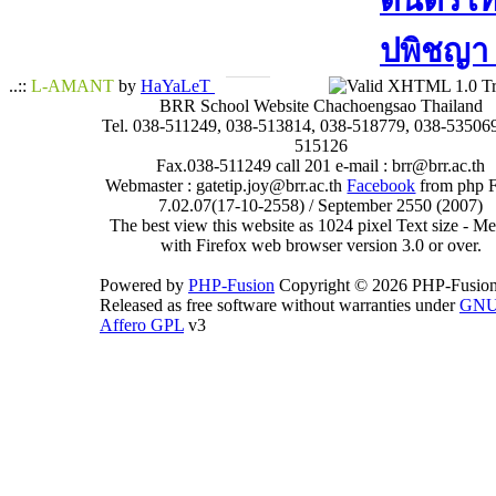
ดนตรีไทย
ปพิชญา​ 
..::
L-AMANT
by
HaYaLeT
BRR School Website Chachoengsao Thailand
Tel. 038-511249, 038-513814, 038-518779, 038-535069
515126
Fax.038-511249 call 201 e-mail : brr@brr.ac.th
Webmaster : gatetip.joy@brr.ac.th
Facebook
from php 
7.02.07(17-10-2558) / September 2550 (2007)
The best view this website as 1024 pixel Text size - 
with Firefox web browser version 3.0 or over.
Powered by
PHP-Fusion
Copyright © 2026 PHP-Fusion
Released as free software without warranties under
GN
Affero GPL
v3