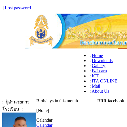
|
Lost password
::
Home
::
Downloads
::
Gallery
::
B-Learn
::
ICT
::
ITA ONLINE
::
Mail
::
About Us
Birthdays in this month
BRR facebook
:: ผู้อำนวยการ
โรงเรียน ::
[None]
Calendar
Calendar
|