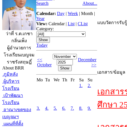
Search
About...
Calendar:
Day
|
Week
|
Month
|
Year
แบบวัดการรับรู
View:
Calendar
|
List
|
CList
Category:
ว่าที่ ร.ต.เกชา
กลิ่นเพ็ง
Today
ผู้อำนวยการ
โรงเรียนเบญจม
<<
December
ราชรังสฤษฎิ์
October
>>
About BRR
เอกสาร/ข้อมูล
ภูมิหลัง
Mo
Tu
We
Th
Fr
Sa
Su
ผู้บริหาร
1.
2.
โรงเรียน
เอกสาร
เป้าพัฒนา
โรงเรียน
ศึกษา 2
3.
4.
5.
6.
7.
8.
9.
อาณาเขตของ
เบญจมฯ
แผนที่ที่ตั้ง