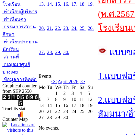
เอกสารร
โรงเรียน
13.
14.
15.
16.
17.
18.
19.
ทำเนียบผู้บริหาร
(พ.ศ.2567
ทำเนียบครู
โรงเรียนเ
กรรมการสถาน
20.
21.
22.
23.
24.
25.
26.
ศึกษา
ทำเนียบประธาน
นักเรียน
แบบข
27.
28.
29.
30.
สถานที่
เบญจมฯศูนย์
บางเตย
1.แบบฟอร
Events
ข้อมูลการติดต่อ
<<
April 2026
>>
Graphical counter
Mo
Tu
We
Th
Fr
Sa
Su
from SEP 2550
1
2
3
4
5
2.แบบฟอร
6
7
8
9
10
11
12
13
14
15
16
17
18
19
Truehits stat
20
21
22
23
24
25
26
สัมมนา/อื
27
28
29
30
Counter Map
No events.