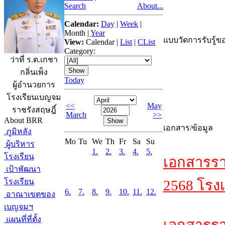
Search
About...
Calendar:
Day
|
Week
|
Month
|
Year
แบบวัดการรับรู้ขอ
View:
Calendar
|
List
|
CList
Category:
ว่าที่ ร.ต.เกชา
กลิ่นเพ็ง
Today
ผู้อำนวยการ
โรงเรียนเบญจม
<<
May
ราชรังสฤษฎิ์
March
>>
About BRR
เอกสาร/ข้อมูล
ภูมิหลัง
Mo
Tu
We
Th
Fr
Sa
Su
ผู้บริหาร
1.
2.
3.
4.
5.
โรงเรียน
เอกสารรา
เป้าพัฒนา
โรงเรียน
2568 โรงเ
6.
7.
8.
9.
10.
11.
12.
อาณาเขตของ
เบญจมฯ
แผนที่ที่ตั้ง