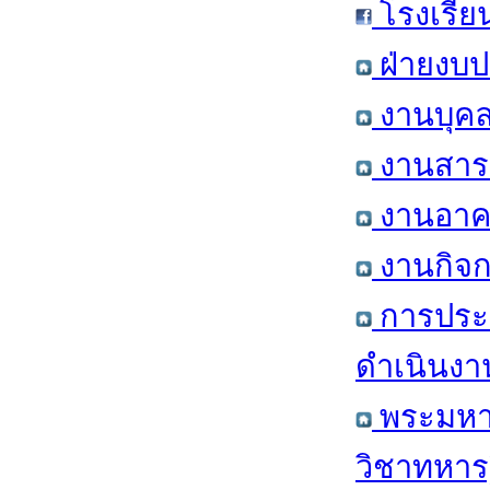
โรงเรีย
ฝ่ายงบป
งานบุคล
งานสารส
งานอาคา
งานกิจก
การประ
ดำเนินงา
พระมหาก
วิชาทหาร