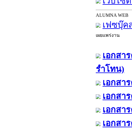
เว็บไซต์
ALUMNA WEB
เฟซบุ๊ค
เผยแพร่งาน
เอกสารค
รำโทน)
เอกสารค
เอกสารค
เอกสารค
เอกสารค