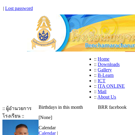
|
Lost password
::
Home
::
Downloads
::
Gallery
::
B-Learn
::
ICT
::
ITA ONLINE
::
Mail
::
About Us
Birthdays in this month
BRR facebook
:: ผู้อำนวยการ
โรงเรียน ::
[None]
Calendar
Calendar
|