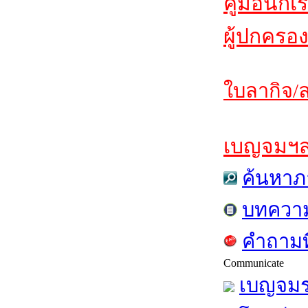
คู่มือนักเ
ผู้ปกครอง
ใบลากิจ/ล
เบญจมฯสาร
ค้นหาภ
บทควา
คำถามท
Communicate
เบญจมร