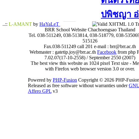
ดนตรีไทย​ 
ปพิชญา​ อ
..::
L-AMANT
by
HaYaLeT
BRR School Website Chachoengsao Thailand
Tel. 038-511249, 038-513814, 038-518779, 038-535069
515126
Fax.038-511249 call 201 e-mail : brr@brr.ac.th
Webmaster : gatetip.joy@brr.ac.th
Facebook
from php 
7.02.07(17-10-2558) / September 2550 (2007)
The best view this website as 1024 pixel Text size - 
with Firefox web browser version 3.0 or over.
Powered by
PHP-Fusion
Copyright © 2026 PHP-Fusion
Released as free software without warranties under
GN
Affero GPL
v3