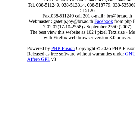
Tel. 038-511249, 038-513814, 038-518779, 038-535069
515126
Fax.038-511249 call 201 e-mail : brr@brr.ac.th
Webmaster : gatetip.joy@brr.ac.th
Facebook
from php 
7.02.07(17-10-2558) / September 2550 (2007)
The best view this website as 1024 pixel Text size - 
with Firefox web browser version 3.0 or over.
Powered by
PHP-Fusion
Copyright © 2026 PHP-Fusion
Released as free software without warranties under
GN
Affero GPL
v3