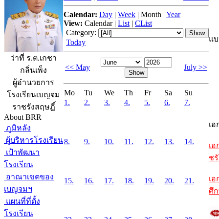
Calendar:
Day
|
Week
|
Month
|
Year
View:
Calendar
|
List
|
CList
Category:
แบ
Today
ว่าที่ ร.ต.เกชา
<< May
July >>
กลิ่นเพ็ง
ผู้อำนวยการ
Mo
Tu
We
Th
Fr
Sa
Su
โรงเรียนเบญจม
1.
2.
3.
4.
5.
6.
7.
ราชรังสฤษฎิ์
About BRR
เอ
ภูมิหลัง
ผู้บริหารโรงเรียน
8.
9.
10.
11.
12.
13.
14.
เอ
เป้าพัฒนา
ชรั
โรงเรียน
อาณาเขตของ
เอ
15.
16.
17.
18.
19.
20.
21.
เบญจมฯ
ศึ
แผนที่ที่ตั้ง
โรงเรียน