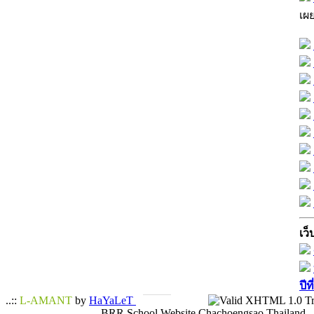
เผ
เว็
ปีท
..::
L-AMANT
by
HaYaLeT
BRR School Website Chachoengsao Thailand