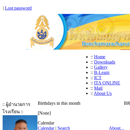
|
Lost password
::
Home
::
Downloads
::
Gallery
::
B-Learn
::
ICT
::
ITA ONLINE
::
Mail
::
About Us
Birthdays in this month
BR
:: ผู้อำนวยการ
โรงเรียน ::
[None]
Calendar
Calendar
|
Search
About...