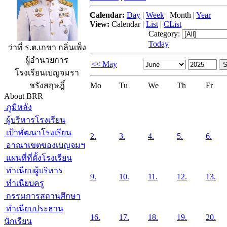
Calendar:
Day
|
Week
|
Month
|
Year
View:
Calendar
|
List
|
CList
Category:
Today
ว่าที่ ร.ต.เกชา กลิ่นเพ็ง
ผู้อำนวยการ
<< May
โรงเรียนเบญจมรา
Mo
Tu
We
Th
Fr
ชรังสฤษฎิ์
About BRR
ภูมิหลัง
ผู้บริหารโรงเรียน
เป้าพัฒนาโรงเรียน
2.
3.
4.
5.
6.
อาณาเขตของเบญจมฯ
แผนที่ที่ตั้งโรงเรียน
ทำเนียบผู้บริหาร
9.
10.
11.
12.
13.
ทำเนียบครู
กรรมการสถานศึกษา
ทำเนียบประธาน
16.
17.
18.
19.
20.
นักเรียน