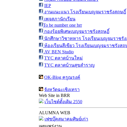
IEP
งานแนะแนว โรงเรียนเบญจมราชรังสฤษฎิ์
เพจสภานักเรียน
To be number one brr
กองร้อยพิเศษเบญจมราชรังสฤษฏิ์
นักศึกษาวิชาทหาร โรงเรียนเบญจมราชรังส
ห้องเรียนสีเขียว โรงเรียนเบญจมราชรังสฤษ
AV BEN Studio
TYC ตลาดบ้านใหม่
TYC ตลาดบ้านสุขสำราญ
OK-Blog ครูณรงค์
จังหวัดฉะเชิงเทรา
Web Site in BRR
เว็บไซต์ดั้งเดิม 2550
ALUMNA WEB
เฟซบุ๊คสมาคมศิษย์เก่า
เผยแพร่งาน