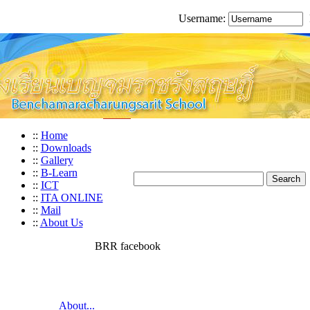
Username:
::
Home
::
Downloads
::
Gallery
::
B-Learn
::
ICT
::
ITA ONLINE
::
Mail
::
About Us
BRR facebook
About...