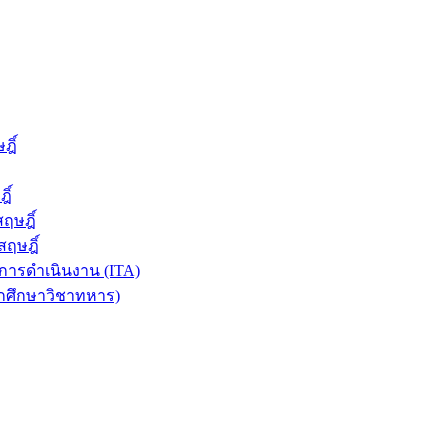
ฎิ์
ิ์
ฤษฎิ์
ฤษฎิ์
ารดำเนินงาน (ITA)
ักศึกษาวิชาทหาร)