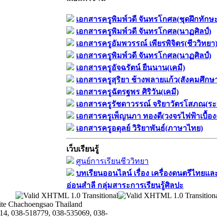
เอกสารครูพิมพ์วดี จันทรโกศล(ชุดฝึกทักษ
เอกสารครูพิมพ์วดี จันทรโกศล(นาฏศิลป์)
เอกสารครูอัมพวรรณ์ เพียรพิจิตร(ชีววิทยา
เอกสารครูพิมพ์วดี จันทรโกศล(นาฏศิลป์)
เอกสารครูอัจฉรัตน์ ยืนนาน(เคมี)
เอกสารครูสุริยา ช้างพลายแก้ว(สังคมศึกษ
เอกสารครูฉัตรฐพร ศิริวัน(เคมี)
เอกสารครูรัชดาวรรณ์ จริยาวัตรโสภณ(ระ
เอกสารครูเพ็ญนภา ทองดี(วงจรไฟฟ้าเบื้อง
เอกสารครูอดุลย์ วิริยาพันธ์(ภาษาไทย)
เว็บเรียนรู้
ศูนย์การเรียนชีววิทยา
บทเรียนออนไลน์​ เรื่อง​ เครื่องดนตรีไทยและ
อ่อนสำลี​ กลุ่มสาระการเรียนรู้ศิลปะ
te Chachoengsao Thailand
14, 038-518779, 038-535069, 038-