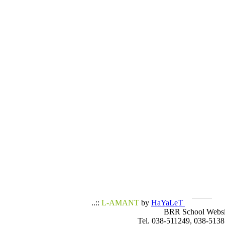
..::
L-AMANT
by
HaYaLeT
BRR School Websi
Tel. 038-511249, 038-5138