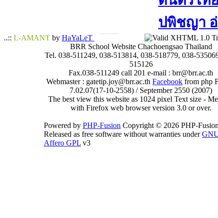
ดนตรีไทย​ 
ปพิชญา​ อ
..::
L-AMANT
by
HaYaLeT
BRR School Website Chachoengsao Thailand
Tel. 038-511249, 038-513814, 038-518779, 038-535069
515126
Fax.038-511249 call 201 e-mail : brr@brr.ac.th
Webmaster : gatetip.joy@brr.ac.th
Facebook
from php 
7.02.07(17-10-2558) / September 2550 (2007)
The best view this website as 1024 pixel Text size - 
with Firefox web browser version 3.0 or over.
Powered by
PHP-Fusion
Copyright © 2026 PHP-Fusion
Released as free software without warranties under
GN
Affero GPL
v3