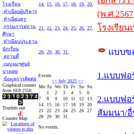
เอกสารร
โรงเรียน
14.
15.
16.
17.
18.
19.
20.
ทำเนียบผู้บริหาร
(พ.ศ.2567
ทำเนียบครู
โรงเรียนเ
กรรมการสถาน
21.
22.
23.
24.
25.
26.
27.
ศึกษา
ทำเนียบประธาน
นักเรียน
แบบข
28.
29.
30.
31.
สถานที่
เบญจมฯศูนย์
บางเตย
1.แบบฟอร
Events
ข้อมูลการติดต่อ
<<
July 2025
>>
Graphical counter
Mo
Tu
We
Th
Fr
Sa
Su
from SEP 2550
1
2
3
4
5
6
2.แบบฟอร
7
8
9
10
11
12
13
14
15
16
17
18
19
20
Truehits stat
21
22
23
24
25
26
27
สัมมนา/อื
28
29
30
31
Counter Map
No events.