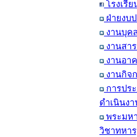
โรงเรีย
ฝ่ายงบป
งานบุคล
งานสารส
งานอาคา
งานกิจก
การประ
ดำเนินงา
พระมหาก
วิชาทหาร