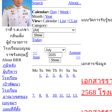
Search
About...
Calendar:
Day
|
Week
|
Month
|
Year
แบบวัดการรับรู้ขอ
View:
Calendar
|
List
|
CList
Category:
ว่าที่ ร.ต.เกชา
กลิ่นเพ็ง
Today
ผู้อำนวยการ
โรงเรียนเบญจม
<<
August
ราชรังสฤษฎิ์
June
>>
About BRR
เอกสาร/ข้อมูล
ภูมิหลัง
Mo
Tu
We
Th
Fr
Sa
Su
ผู้บริหาร
1.
2.
3.
4.
5.
6.
โรงเรียน
เอกสารรา
เป้าพัฒนา
โรงเรียน
2568 โรงเ
7.
8.
9.
10.
11.
12.
13.
อาณาเขตของ
เบญจมฯ
แผนที่ที่ตั้ง