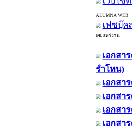
เว็บไซต์
ALUMNA WEB
เฟซบุ๊ค
เผยแพร่งาน
เอกสารค
รำโทน)
เอกสารค
เอกสารค
เอกสารค
เอกสารค