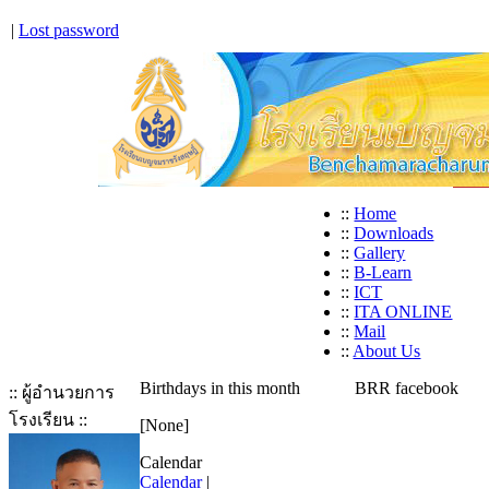
|
Lost password
::
Home
::
Downloads
::
Gallery
::
B-Learn
::
ICT
::
ITA ONLINE
::
Mail
::
About Us
Birthdays in this month
BRR facebook
:: ผู้อำนวยการ
โรงเรียน ::
[None]
Calendar
Calendar
|