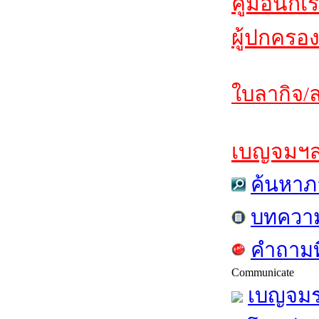
คู่มือนักเ
ผู้ปกครอง
ใบลากิจ/ล
เบญจมฯสาร
ค้นหาภ
บทควา
คำถามท
Communicate
เบญจมร