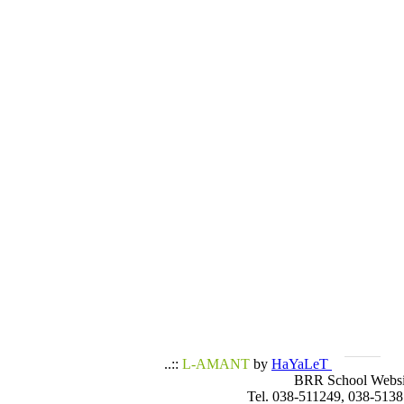
..::
L-AMANT
by
HaYaLeT
BRR School Websi
Tel. 038-511249, 038-5138