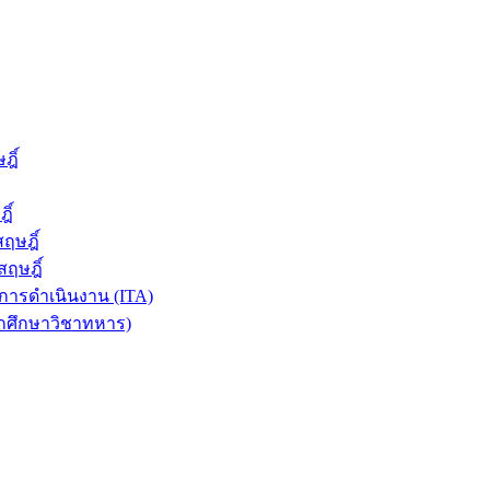
ฎิ์
ิ์
ฤษฎิ์
ฤษฎิ์
ารดำเนินงาน (ITA)
ักศึกษาวิชาทหาร)