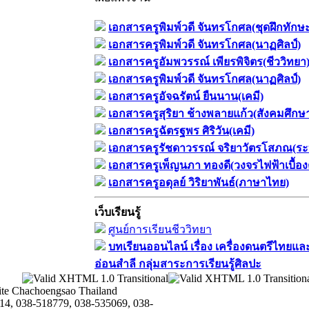
เอกสารครูพิมพ์วดี จันทรโกศล(ชุดฝึกทักษ
เอกสารครูพิมพ์วดี จันทรโกศล(นาฏศิลป์)
เอกสารครูอัมพวรรณ์ เพียรพิจิตร(ชีววิทยา
เอกสารครูพิมพ์วดี จันทรโกศล(นาฏศิลป์)
เอกสารครูอัจฉรัตน์ ยืนนาน(เคมี)
เอกสารครูสุริยา ช้างพลายแก้ว(สังคมศึกษ
เอกสารครูฉัตรฐพร ศิริวัน(เคมี)
เอกสารครูรัชดาวรรณ์ จริยาวัตรโสภณ(ระ
เอกสารครูเพ็ญนภา ทองดี(วงจรไฟฟ้าเบื้อง
เอกสารครูอดุลย์ วิริยาพันธ์(ภาษาไทย)
เว็บเรียนรู้
ศูนย์การเรียนชีววิทยา
บทเรียนออนไลน์​ เรื่อง​ เครื่องดนตรีไทยและ
อ่อนสำลี​ กลุ่มสาระการเรียนรู้ศิลปะ
te Chachoengsao Thailand
14, 038-518779, 038-535069, 038-