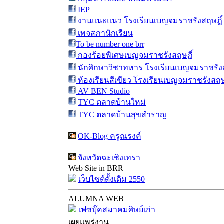
IEP
งานแนะแนว โรงเรียนเบญจมราชรังสฤษฎิ์
เพจสภานักเรียน
To be number one brr
กองร้อยพิเศษเบญจมราชรังสฤษฏิ์
นักศึกษาวิชาทหาร โรงเรียนเบญจมราชรังส
ห้องเรียนสีเขียว โรงเรียนเบญจมราชรังสฤษ
AV BEN Studio
TYC ตลาดบ้านใหม่
TYC ตลาดบ้านสุขสำราญ
OK-Blog ครูณรงค์
จังหวัดฉะเชิงเทรา
Web Site in BRR
เว็บไซต์ดั้งเดิม 2550
ALUMNA WEB
เฟซบุ๊คสมาคมศิษย์เก่า
เผยแพร่งาน