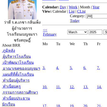
Calendar:
Day
|
Week
|
Month
|
Year
View:
Calendar
|
List
|
CList
Category:
Today
ว่าที่ ร.ต.เกชา กลิ่นเพ็ง
ผู้อำนวยการ
<<
February
โรงเรียนเบญจมรา
ชรังสฤษฎิ์
Mo
Tu
We
Th
Fr
About BRR
ภูมิหลัง
ผู้บริหารโรงเรียน
เป้าพัฒนาโรงเรียน
3.
4.
5.
6.
7.
อาณาเขตของเบญจมฯ
แผนที่ที่ตั้งโรงเรียน
ทำเนียบผู้บริหาร
ทำเนียบครู
10.
11.
12.
13.
14.
กรรมการสถานศึกษา
ทำเนียบประธาน
นักเรียน
17.
18.
19.
20.
21.