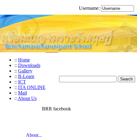
Username:
::
Home
::
Downloads
::
Gallery
::
B-Learn
::
ICT
::
ITA ONLINE
::
Mail
::
About Us
BRR facebook
About...