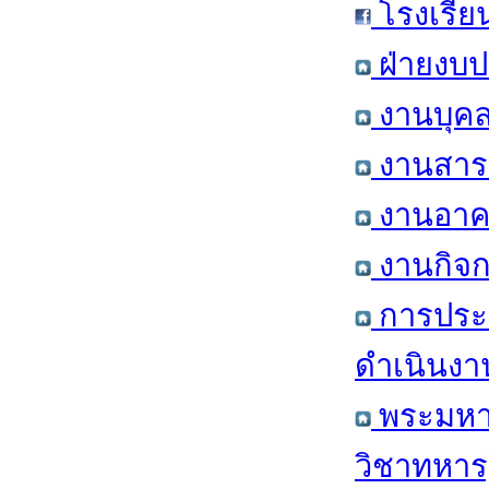
โรงเรีย
ฝ่ายงบป
งานบุคล
งานสารส
งานอาคา
งานกิจก
การประ
ดำเนินงา
พระมหาก
วิชาทหาร