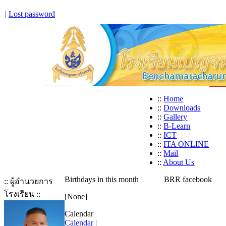
|
Lost password
::
Home
::
Downloads
::
Gallery
::
B-Learn
::
ICT
::
ITA ONLINE
::
Mail
::
About Us
Birthdays in this month
BRR facebook
:: ผู้อำนวยการ
โรงเรียน ::
[None]
Calendar
Calendar
|