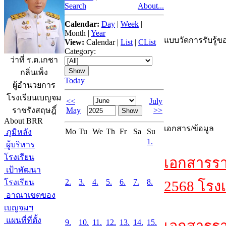
Search
About...
Calendar:
Day
|
Week
|
Month
|
Year
แบบวัดการรับรู้ขอ
View:
Calendar
|
List
|
CList
Category:
ว่าที่ ร.ต.เกชา
กลิ่นเพ็ง
Today
ผู้อำนวยการ
โรงเรียนเบญจม
<<
July
May
>>
ราชรังสฤษฎิ์
About BRR
เอกสาร/ข้อมูล
Mo
Tu
We
Th
Fr
Sa
Su
ภูมิหลัง
1.
ผู้บริหาร
โรงเรียน
เอกสารรา
เป้าพัฒนา
2.
3.
4.
5.
6.
7.
8.
โรงเรียน
2568 โรงเ
อาณาเขตของ
เบญจมฯ
แผนที่ที่ตั้ง
9.
10.
11.
12.
13.
14.
15.