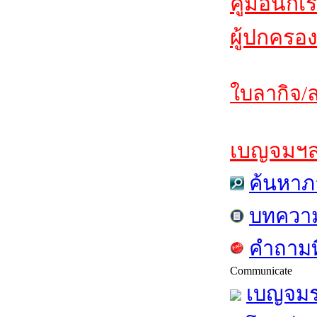
คู่มือนักเ
ผู้ปกครอง
ใบลากิจ/ล
เบญจมฯสาร
ค้นหาภ
บทควา
คำถามท
Communicate
เบญจมร