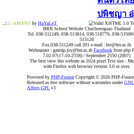
ดนตรีไทย​ 
ปพิชญา​ อ
..::
L-AMANT
by
HaYaLeT
BRR School Website Chachoengsao Thailand
Tel. 038-511249, 038-513814, 038-518779, 038-535069
515126
Fax.038-511249 call 201 e-mail : brr@brr.ac.th
Webmaster : gatetip.joy@brr.ac.th
Facebook
from php 
7.02.07(17-10-2558) / September 2550 (2007)
The best view this website as 1024 pixel Text size - 
with Firefox web browser version 3.0 or over.
Powered by
PHP-Fusion
Copyright © 2026 PHP-Fusion
Released as free software without warranties under
GN
Affero GPL
v3