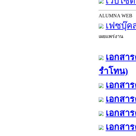
เว็บไซต์
ALUMNA WEB
เฟซบุ๊ค
เผยแพร่งาน
เอกสารค
รำโทน)
เอกสารค
เอกสารค
เอกสารค
เอกสารค