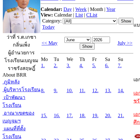
Calendar:
Day
|
Week
|
Month
|
Year
View:
Calendar
|
List
|
CList
Category:
แบ
Today
ว่าที่ ร.ต.เกชา
<< May
July >>
กลิ่นเพ็ง
ผู้อำนวยการ
Mo
Tu
We
Th
Fr
Sa
Su
โรงเรียนเบญจม
1.
2.
3.
4.
5.
6.
7.
ราชรังสฤษฎิ์
About BRR
เอ
ภูมิหลัง
ผู้บริหารโรงเรียน
8.
9.
10.
11.
12.
13.
14.
เอ
เป้าพัฒนา
ชรั
โรงเรียน
อาณาเขตของ
เอ
15.
16.
17.
18.
19.
20.
21.
เบญจมฯ
ศึ
แผนที่ที่ตั้ง
โรงเรียน