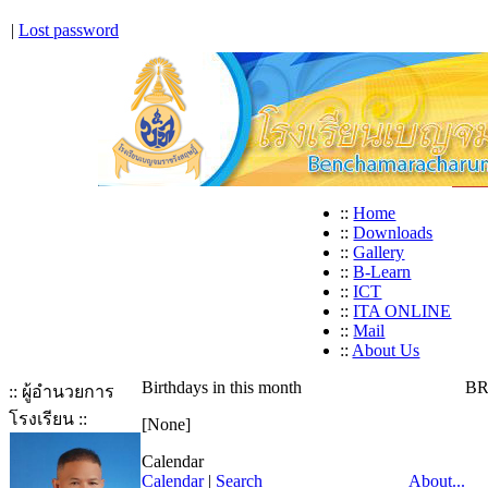
|
Lost password
::
Home
::
Downloads
::
Gallery
::
B-Learn
::
ICT
::
ITA ONLINE
::
Mail
::
About Us
Birthdays in this month
BR
:: ผู้อำนวยการ
โรงเรียน ::
[None]
Calendar
Calendar
|
Search
About...