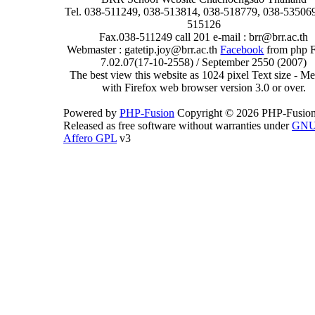
Tel. 038-511249, 038-513814, 038-518779, 038-535069
515126
Fax.038-511249 call 201 e-mail : brr@brr.ac.th
Webmaster : gatetip.joy@brr.ac.th
Facebook
from php 
7.02.07(17-10-2558) / September 2550 (2007)
The best view this website as 1024 pixel Text size - 
with Firefox web browser version 3.0 or over.
Powered by
PHP-Fusion
Copyright © 2026 PHP-Fusion
Released as free software without warranties under
GN
Affero GPL
v3