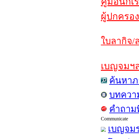
คู่มือนักเ
ผู้ปกครอง
ใบลากิจ/ล
เบญจมฯสาร
ค้นหาภ
บทควา
คำถามท
Communicate
เบญจมร