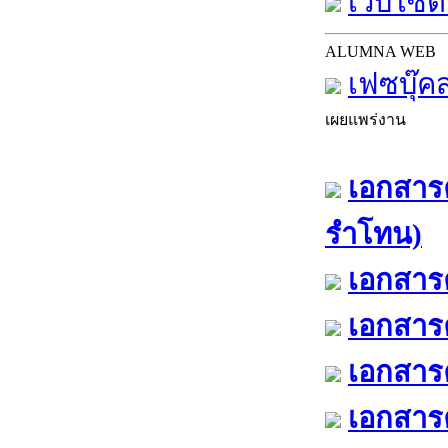
เว็บไซต์
ALUMNA WEB
เฟซบุ๊ค
เผยแพร่งาน
เอกสารค
รำโทน)
เอกสารค
เอกสารค
เอกสารค
เอกสารค