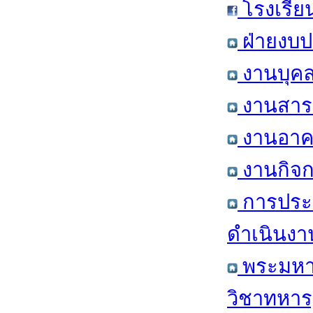
โรงเรีย
ฝ่ายงบป
งานบุคล
งานสารส
งานอาคา
งานกิจก
การประ
ดำเนินงา
พระมหาก
วิชาทหาร