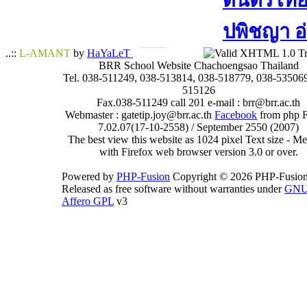
ดนตรีไทย​ 
ปพิชญา​ อ
..::
L-AMANT
by
HaYaLeT
BRR School Website Chachoengsao Thailand
Tel. 038-511249, 038-513814, 038-518779, 038-535069
515126
Fax.038-511249 call 201 e-mail : brr@brr.ac.th
Webmaster : gatetip.joy@brr.ac.th
Facebook
from php 
7.02.07(17-10-2558) / September 2550 (2007)
The best view this website as 1024 pixel Text size - 
with Firefox web browser version 3.0 or over.
Powered by
PHP-Fusion
Copyright © 2026 PHP-Fusion
Released as free software without warranties under
GN
Affero GPL
v3