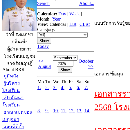
Search
About...
Calendar:
Day
|
Week
|
Month
|
Year
แบบวัดการรับรู้ขอ
View:
Calendar
|
List
|
CList
Category:
ว่าที่ ร.ต.เกชา
กลิ่นเพ็ง
Today
ผู้อำนวยการ
โรงเรียนเบญจม
<<
October
ราชรังสฤษฎิ์
August
>>
About BRR
เอกสาร/ข้อมูล
ภูมิหลัง
Mo
Tu
We
Th
Fr
Sa
Su
ผู้บริหาร
1.
2.
3.
4.
5.
6.
7.
โรงเรียน
เอกสารรา
เป้าพัฒนา
โรงเรียน
2568 โรงเ
8.
9.
10.
11.
12.
13.
14.
อาณาเขตของ
เบญจมฯ
แผนที่ที่ตั้ง