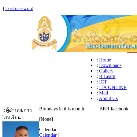
|
Lost password
::
Home
::
Downloads
::
Gallery
::
B-Learn
::
ICT
::
ITA ONLINE
::
Mail
::
About Us
Birthdays in this month
BRR facebook
:: ผู้อำนวยการ
โรงเรียน ::
[None]
Calendar
Calendar
|