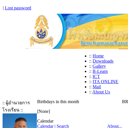
|
Lost password
::
Home
::
Downloads
::
Gallery
::
B-Learn
::
ICT
::
ITA ONLINE
::
Mail
::
About Us
Birthdays in this month
BR
:: ผู้อำนวยการ
โรงเรียน ::
[None]
Calendar
Calendar
|
Search
About...