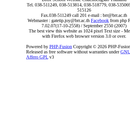
Tel. 038-511249, 038-513814, 038-518779, 038-535069
515126
Fax.038-511249 call 201 e-mail : brr@brr.ac.th
Webmaster : gatetip.joy@brr.ac.th
Facebook
from php 
7.02.07(17-10-2558) / September 2550 (2007)
The best view this website as 1024 pixel Text size - 
with Firefox web browser version 3.0 or over.
Powered by
PHP-Fusion
Copyright © 2026 PHP-Fusion
Released as free software without warranties under
GN
Affero GPL
v3