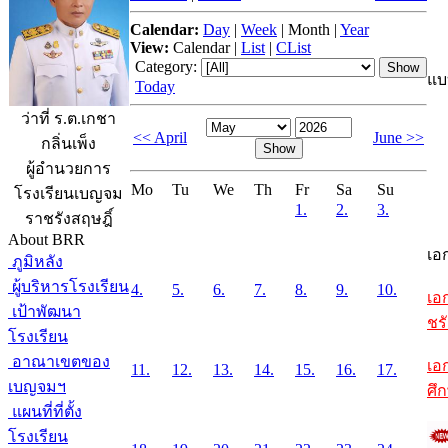
Calendar:
Day
|
Week
|
Month
|
Year
View:
Calendar
|
List
|
CList
Category:
แบ
Today
ว่าที่ ร.ต.เกชา
<< April
June >>
กลิ่นเพ็ง
ผู้อำนวยการ
Mo
Tu
We
Th
Fr
Sa
Su
โรงเรียนเบญจม
1.
2.
3.
ราชรังสฤษฎิ์
About BRR
เอ
ภูมิหลัง
ผู้บริหารโรงเรียน
4.
5.
6.
7.
8.
9.
10.
เอ
เป้าพัฒนา
ชรั
โรงเรียน
อาณาเขตของ
เอ
11.
12.
13.
14.
15.
16.
17.
เบญจมฯ
ศึ
แผนที่ที่ตั้ง
โรงเรียน