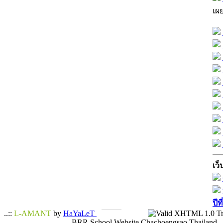
เผ
เว็
ปีท
..::
L-AMANT
by
HaYaLeT
BRR School Website Chachoengsao Thailand