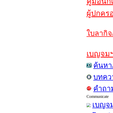
คู่มือนัก
ผู้ปกคร
ใบลากิจ
เบญจมฯส
ค้นหา
บทคว
คำถาม
Communicate
เบญจม