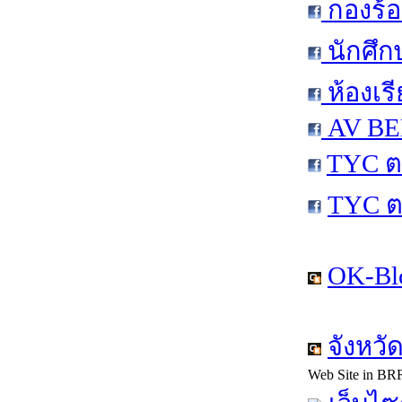
กองร้อ
นักศึก
ห้องเร
AV BEN
TYC ต
TYC ต
OK-Bl
จังหวั
Web Site in BR