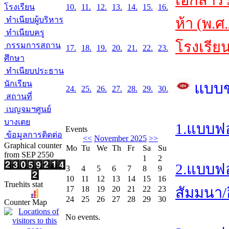
เอกสาร
โรงเรียน
10.
11.
12.
13.
14.
15.
16.
ทำเนียบผู้บริหาร
ห้า (พ.ศ
ทำเนียบครู
โรงเรีย
กรรมการสถาน
17.
18.
19.
20.
21.
22.
23.
ศึกษา
ทำเนียบประธาน
นักเรียน
แบบ
24.
25.
26.
27.
28.
29.
30.
สถานที่
เบญจมฯศูนย์
บางเตย
1.แบบฟอ
Events
ข้อมูลการติดต่อ
<<
November 2025
>>
Graphical counter
Mo
Tu
We
Th
Fr
Sa
Su
from SEP 2550
1
2
2.แบบฟอ
3
4
5
6
7
8
9
10
11
12
13
14
15
16
Truehits stat
17
18
19
20
21
22
23
สัมมนา/อ
24
25
26
27
28
29
30
Counter Map
No events.