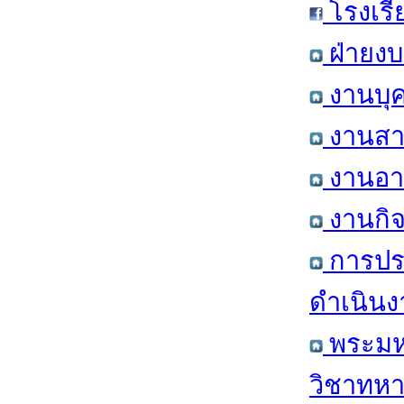
โรงเรี
ฝ่ายงบ
งานบุค
งานสาร
งานอาค
งานกิจ
การปร
ดำเนินง
พระมหา
วิชาทหา