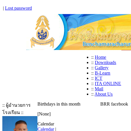
|
Lost password
::
Home
::
Downloads
::
Gallery
::
B-Learn
::
ICT
::
ITA ONLINE
::
Mail
::
About Us
Birthdays in this month
BRR facebook
:: ผู้อำนวยการ
โรงเรียน ::
[None]
Calendar
Calendar
|