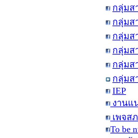
กลุ่ม
กลุ่ม
กลุ่มส
กลุ่ม
กลุ่ม
กลุ่มส
IEP
งานแน
เพจสภา
To be n