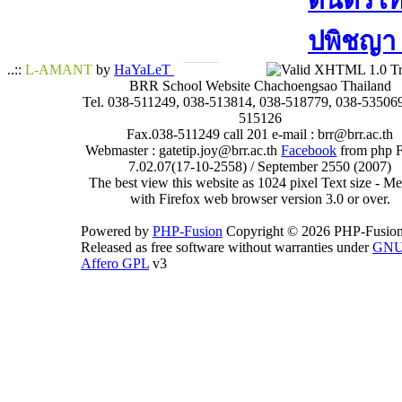
ดนตรีไทย
ปพิชญา​ 
..::
L-AMANT
by
HaYaLeT
BRR School Website Chachoengsao Thailand
Tel. 038-511249, 038-513814, 038-518779, 038-535069
515126
Fax.038-511249 call 201 e-mail : brr@brr.ac.th
Webmaster : gatetip.joy@brr.ac.th
Facebook
from php 
7.02.07(17-10-2558) / September 2550 (2007)
The best view this website as 1024 pixel Text size - 
with Firefox web browser version 3.0 or over.
Powered by
PHP-Fusion
Copyright © 2026 PHP-Fusion
Released as free software without warranties under
GN
Affero GPL
v3