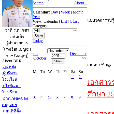
Search
About...
Calendar:
Day
|
Week
|
Month
|
Year
แบบวัดการรับรู
View:
Calendar
|
List
|
CList
Category:
ว่าที่ ร.ต.เกชา
กลิ่นเพ็ง
Today
ผู้อำนวยการ
โรงเรียนเบญจม
<<
December
ราชรังสฤษฎิ์
October
>>
About BRR
เอกสาร/ข้อมูล
ภูมิหลัง
Mo
Tu
We
Th
Fr
Sa
Su
ผู้บริหาร
1.
2.
โรงเรียน
เอกสาร
เป้าพัฒนา
โรงเรียน
ศึกษา 2
3.
4.
5.
6.
7.
8.
9.
อาณาเขตของ
เบญจมฯ
แผนที่ที่ตั้ง