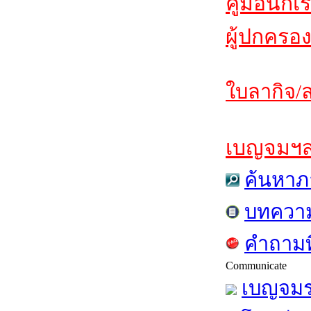
คู่มือนักเ
ผู้ปกครอง
ใบลากิจ/ล
เบญจมฯสาร
ค้นหาภ
บทควา
คำถามท
Communicate
เบญจมร