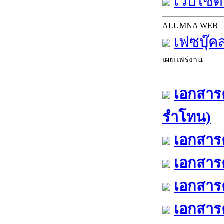
เว็บไซต์
ALUMNA WEB
เฟซบุ๊ค
เผยแพร่งาน
เอกสารค
รำโทน)
เอกสารค
เอกสารค
เอกสารค
เอกสารค