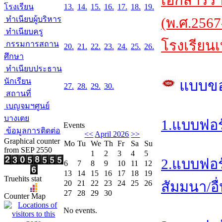
เอกสารร
โรงเรียน
13.
14.
15.
16.
17.
18.
19.
ทำเนียบผู้บริหาร
(พ.ศ.2567
ทำเนียบครู
โรงเรียนเ
กรรมการสถาน
20.
21.
22.
23.
24.
25.
26.
ศึกษา
ทำเนียบประธาน
นักเรียน
แบบข
27.
28.
29.
30.
สถานที่
เบญจมฯศูนย์
บางเตย
1.แบบฟอร
Events
ข้อมูลการติดต่อ
<<
April 2026
>>
Graphical counter
Mo
Tu
We
Th
Fr
Sa
Su
from SEP 2550
1
2
3
4
5
2.แบบฟอร
6
7
8
9
10
11
12
13
14
15
16
17
18
19
Truehits stat
20
21
22
23
24
25
26
สัมมนา/อื
27
28
29
30
Counter Map
No events.