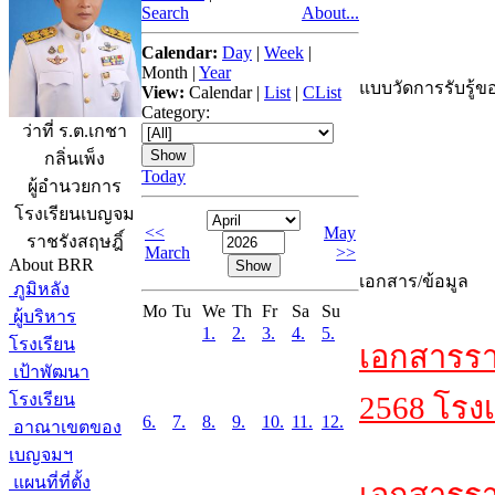
Search
About...
Calendar:
Day
|
Week
|
Month
|
Year
แบบวัดการรับรู้ขอ
View:
Calendar
|
List
|
CList
Category:
ว่าที่ ร.ต.เกชา
กลิ่นเพ็ง
Today
ผู้อำนวยการ
โรงเรียนเบญจม
<<
May
ราชรังสฤษฎิ์
March
>>
About BRR
เอกสาร/ข้อมูล
ภูมิหลัง
Mo
Tu
We
Th
Fr
Sa
Su
ผู้บริหาร
1.
2.
3.
4.
5.
โรงเรียน
เอกสารรา
เป้าพัฒนา
โรงเรียน
2568 โรงเ
6.
7.
8.
9.
10.
11.
12.
อาณาเขตของ
เบญจมฯ
แผนที่ที่ตั้ง