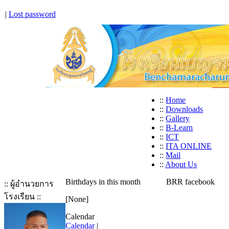
|
Lost password
::
Home
::
Downloads
::
Gallery
::
B-Learn
::
ICT
::
ITA ONLINE
::
Mail
::
About Us
Birthdays in this month
BRR facebook
:: ผู้อำนวยการ
โรงเรียน ::
[None]
Calendar
Calendar
|