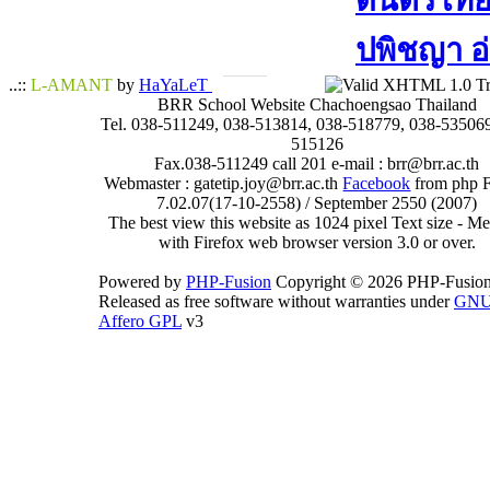
ดนตรีไทย​ 
ปพิชญา​ อ
..::
L-AMANT
by
HaYaLeT
BRR School Website Chachoengsao Thailand
Tel. 038-511249, 038-513814, 038-518779, 038-535069
515126
Fax.038-511249 call 201 e-mail : brr@brr.ac.th
Webmaster : gatetip.joy@brr.ac.th
Facebook
from php 
7.02.07(17-10-2558) / September 2550 (2007)
The best view this website as 1024 pixel Text size - 
with Firefox web browser version 3.0 or over.
Powered by
PHP-Fusion
Copyright © 2026 PHP-Fusion
Released as free software without warranties under
GN
Affero GPL
v3