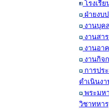
โรงเรีย
ฝ่ายงบป
งานบุคล
งานสารส
งานอาคา
งานกิจก
การประ
ดำเนินงา
พระมหาก
วิชาทหาร