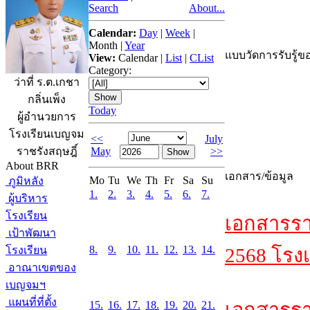
Search
About...
Calendar:
Day
|
Week
|
Month
|
Year
แบบวัดการรับรู้ขอ
View:
Calendar
|
List
|
CList
Category:
ว่าที่ ร.ต.เกชา
กลิ่นเพ็ง
Today
ผู้อำนวยการ
โรงเรียนเบญจม
<<
July
May
>>
ราชรังสฤษฎิ์
About BRR
เอกสาร/ข้อมูล
Mo
Tu
We
Th
Fr
Sa
Su
ภูมิหลัง
1.
2.
3.
4.
5.
6.
7.
ผู้บริหาร
โรงเรียน
เอกสารรา
เป้าพัฒนา
8.
9.
10.
11.
12.
13.
14.
โรงเรียน
2568 โรงเ
อาณาเขตของ
เบญจมฯ
แผนที่ที่ตั้ง
15.
16.
17.
18.
19.
20.
21.