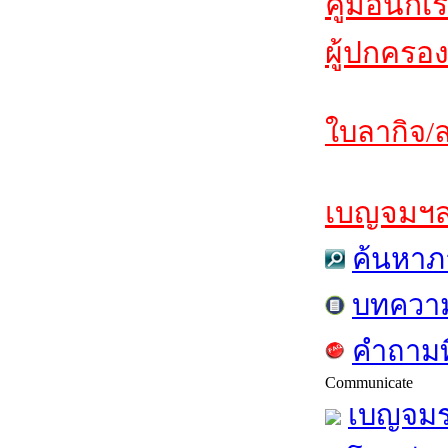
คู่มือนักเ
ผู้ปกครอง
ใบลากิจ/ล
เบญจมฯสาร
ค้นหาภ
บทควา
คำถามท
Communicate
เบญจมร