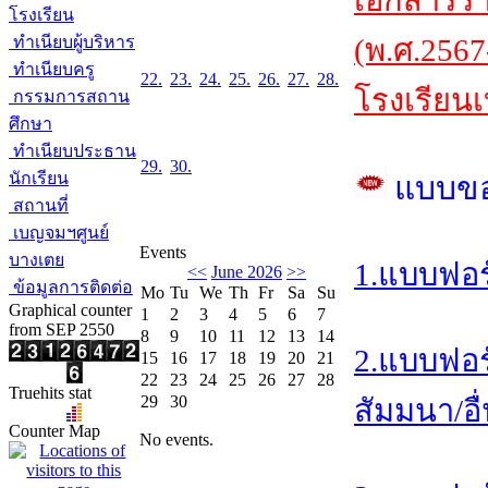
เอกสารร
โรงเรียน
ทำเนียบผู้บริหาร
(พ.ศ.2567
ทำเนียบครู
22.
23.
24.
25.
26.
27.
28.
โรงเรียนเ
กรรมการสถาน
ศึกษา
ทำเนียบประธาน
29.
30.
นักเรียน
แบบข
สถานที่
เบญจมฯศูนย์
Events
บางเตย
1.แบบฟอร
<<
June 2026
>>
ข้อมูลการติดต่อ
Mo
Tu
We
Th
Fr
Sa
Su
Graphical counter
1
2
3
4
5
6
7
from SEP 2550
8
9
10
11
12
13
14
2.แบบฟอร
15
16
17
18
19
20
21
22
23
24
25
26
27
28
Truehits stat
29
30
สัมมนา/อื
Counter Map
No events.