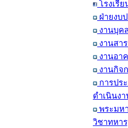
โรงเรีย
ฝ่ายงบป
งานบุคล
งานสารส
งานอาคา
งานกิจก
การประ
ดำเนินงา
พระมหาก
วิชาทหาร