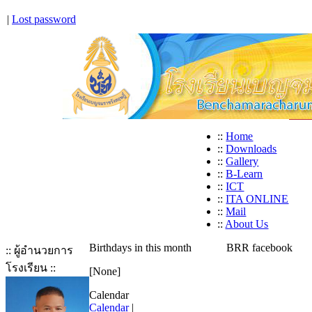
|
Lost password
::
Home
::
Downloads
::
Gallery
::
B-Learn
::
ICT
::
ITA ONLINE
::
Mail
::
About Us
Birthdays in this month
BRR facebook
:: ผู้อำนวยการ
โรงเรียน ::
[None]
Calendar
Calendar
|