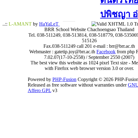
ดนตรีไทย​ 
ปพิชญา​ อ
..::
L-AMANT
by
HaYaLeT
BRR School Website Chachoengsao Thailand
Tel. 038-511249, 038-513814, 038-518779, 038-535069
515126
Fax.038-511249 call 201 e-mail : brr@brr.ac.th
Webmaster : gatetip.joy@brr.ac.th
Facebook
from php 
7.02.07(17-10-2558) / September 2550 (2007)
The best view this website as 1024 pixel Text size - 
with Firefox web browser version 3.0 or over.
Powered by
PHP-Fusion
Copyright © 2026 PHP-Fusion
Released as free software without warranties under
GN
Affero GPL
v3