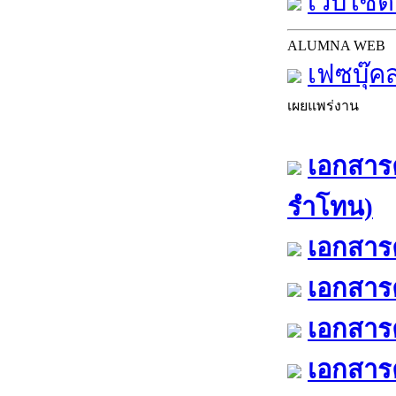
เว็บไซต์
ALUMNA WEB
เฟซบุ๊ค
เผยแพร่งาน
เอกสารค
รำโทน)
เอกสารค
เอกสารค
เอกสารค
เอกสารค