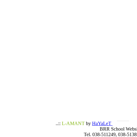
..::
L-AMANT
by
HaYaLeT
BRR School Websi
Tel. 038-511249, 038-5138