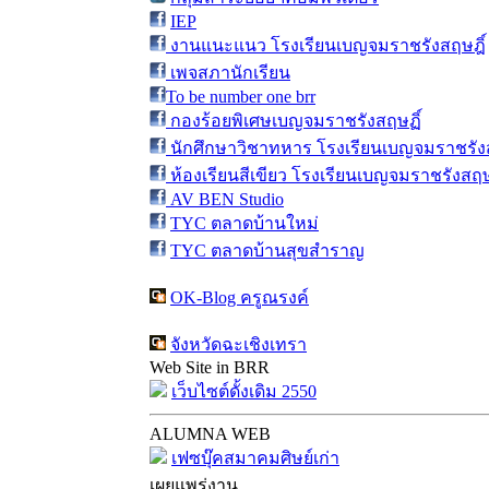
IEP
งานแนะแนว โรงเรียนเบญจมราชรังสฤษฎิ์
เพจสภานักเรียน
To be number one brr
กองร้อยพิเศษเบญจมราชรังสฤษฏิ์
นักศึกษาวิชาทหาร โรงเรียนเบญจมราชรังส
ห้องเรียนสีเขียว โรงเรียนเบญจมราชรังสฤษ
AV BEN Studio
TYC ตลาดบ้านใหม่
TYC ตลาดบ้านสุขสำราญ
OK-Blog ครูณรงค์
จังหวัดฉะเชิงเทรา
Web Site in BRR
เว็บไซต์ดั้งเดิม 2550
ALUMNA WEB
เฟซบุ๊คสมาคมศิษย์เก่า
เผยแพร่งาน