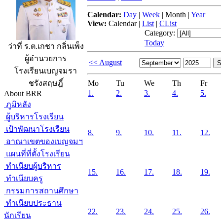
Calendar:
Day
|
Week
|
Month
|
Year
View:
Calendar
|
List
|
CList
Category:
Today
ว่าที่ ร.ต.เกชา กลิ่นเพ็ง
ผู้อำนวยการ
<< August
โรงเรียนเบญจมรา
Mo
Tu
We
Th
Fr
ชรังสฤษฎิ์
1.
2.
3.
4.
5.
About BRR
ภูมิหลัง
ผู้บริหารโรงเรียน
เป้าพัฒนาโรงเรียน
8.
9.
10.
11.
12.
อาณาเขตของเบญจมฯ
แผนที่ที่ตั้งโรงเรียน
ทำเนียบผู้บริหาร
15.
16.
17.
18.
19.
ทำเนียบครู
กรรมการสถานศึกษา
ทำเนียบประธาน
22.
23.
24.
25.
26.
นักเรียน