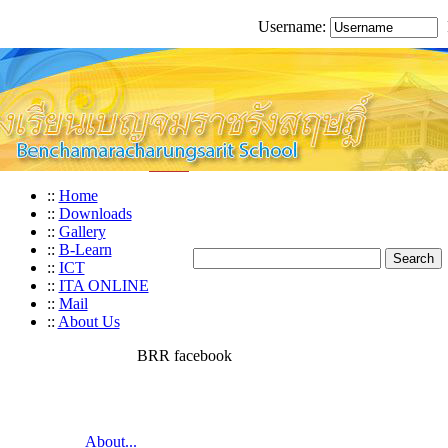
Username:
::
Home
::
Downloads
::
Gallery
::
B-Learn
::
ICT
::
ITA ONLINE
::
Mail
::
About Us
BRR facebook
About...