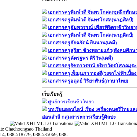
เอกสารครูพิมพ์วดี จันทรโกศล(ชุดฝึกทักษ
เอกสารครูพิมพ์วดี จันทรโกศล(นาฏศิลป์)
เอกสารครูอัมพวรรณ์ เพียรพิจิตร(ชีววิทยา
เอกสารครูพิมพ์วดี จันทรโกศล(นาฏศิลป์)
เอกสารครูอัจฉรัตน์ ยืนนาน(เคมี)
เอกสารครูสุริยา ช้างพลายแก้ว(สังคมศึกษ
เอกสารครูฉัตรฐพร ศิริวัน(เคมี)
เอกสารครูรัชดาวรรณ์ จริยาวัตรโสภณ(ระ
เอกสารครูเพ็ญนภา ทองดี(วงจรไฟฟ้าเบื้อง
เอกสารครูอดุลย์ วิริยาพันธ์(ภาษาไทย)
เว็บเรียนรู้
ศูนย์การเรียนชีววิทยา
บทเรียนออนไลน์​ เรื่อง​ เครื่องดนตรีไทยและ
อ่อนสำลี​ กลุ่มสาระการเรียนรู้ศิลปะ
te Chachoengsao Thailand
14, 038-518779, 038-535069, 038-