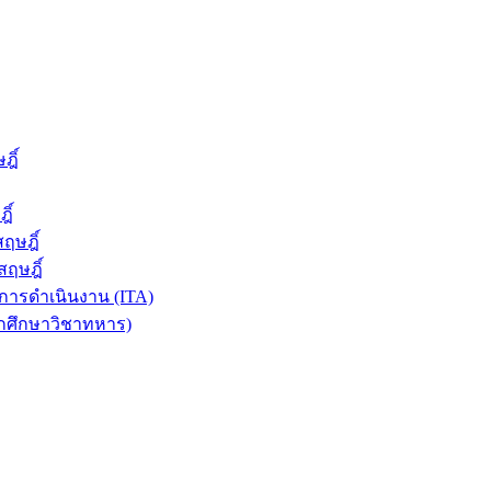
ฎิ์
ิ์
ฤษฎิ์
ฤษฎิ์
ารดำเนินงาน (ITA)
ักศึกษาวิชาทหาร)