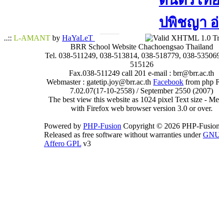
ดนตรีไทย​ 
ปพิชญา​ อ
..::
L-AMANT
by
HaYaLeT
BRR School Website Chachoengsao Thailand
Tel. 038-511249, 038-513814, 038-518779, 038-535069
515126
Fax.038-511249 call 201 e-mail : brr@brr.ac.th
Webmaster : gatetip.joy@brr.ac.th
Facebook
from php 
7.02.07(17-10-2558) / September 2550 (2007)
The best view this website as 1024 pixel Text size - 
with Firefox web browser version 3.0 or over.
Powered by
PHP-Fusion
Copyright © 2026 PHP-Fusion
Released as free software without warranties under
GN
Affero GPL
v3