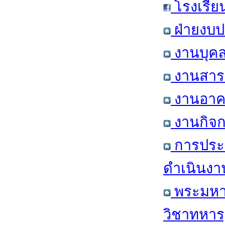
โรงเรีย
ฝ่ายงบป
งานบุคล
งานสารส
งานอาคา
งานกิจก
การประ
ดำเนินงา
พระมหาก
วิชาทหาร