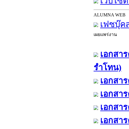
เว็บไซต์
ALUMNA WEB
เฟซบุ๊ค
เผยแพร่งาน
เอกสารค
รำโทน)
เอกสารค
เอกสารค
เอกสารค
เอกสารค