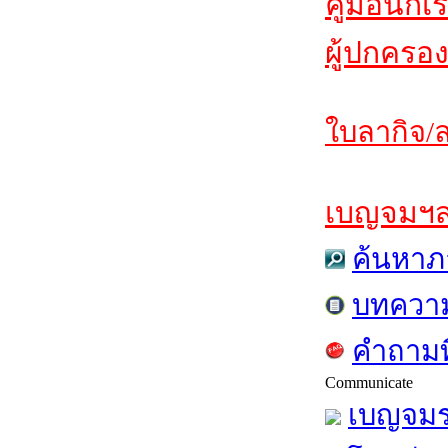
คู่มือนักเ
ผู้ปกครอง
ใบลากิจ/ล
เบญจมฯสาร
ค้นหาภ
บทควา
คำถามท
Communicate
เบญจมร