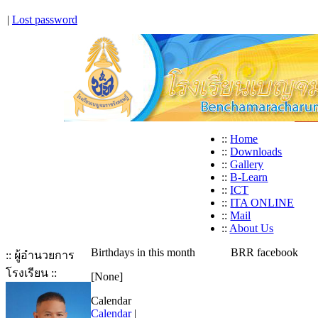
|
Lost password
::
Home
::
Downloads
::
Gallery
::
B-Learn
::
ICT
::
ITA ONLINE
::
Mail
::
About Us
Birthdays in this month
BRR facebook
:: ผู้อำนวยการ
โรงเรียน ::
[None]
Calendar
Calendar
|