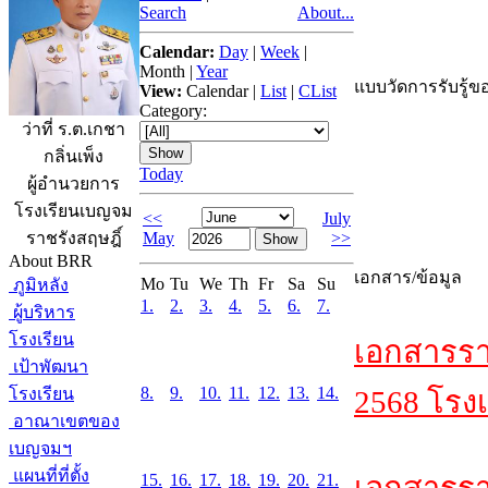
Search
About...
Calendar:
Day
|
Week
|
Month
|
Year
แบบวัดการรับรู้ขอ
View:
Calendar
|
List
|
CList
Category:
ว่าที่ ร.ต.เกชา
กลิ่นเพ็ง
Today
ผู้อำนวยการ
โรงเรียนเบญจม
<<
July
May
>>
ราชรังสฤษฎิ์
About BRR
เอกสาร/ข้อมูล
Mo
Tu
We
Th
Fr
Sa
Su
ภูมิหลัง
1.
2.
3.
4.
5.
6.
7.
ผู้บริหาร
โรงเรียน
เอกสารรา
เป้าพัฒนา
8.
9.
10.
11.
12.
13.
14.
โรงเรียน
2568 โรงเ
อาณาเขตของ
เบญจมฯ
แผนที่ที่ตั้ง
15.
16.
17.
18.
19.
20.
21.