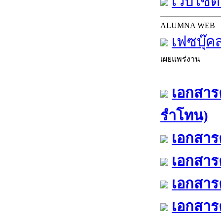
เว็บไซต์
ALUMNA WEB
เฟซบุ๊ค
เผยแพร่งาน
เอกสารค
รำโทน)
เอกสารค
เอกสารค
เอกสารค
เอกสารค