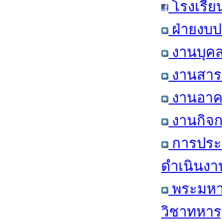
โรงเรีย
ฝ่ายงบป
งานบุคล
งานสารส
งานอาคา
งานกิจก
การประ
ดำเนินงา
พระมหาก
วิชาทหาร