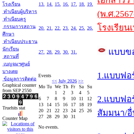
เอกสารร
โรงเรียน
13.
14.
15.
16.
17.
18.
19.
ทำเนียบผู้บริหาร
(พ.ศ.2567
ทำเนียบครู
โรงเรียนเ
กรรมการสถาน
20.
21.
22.
23.
24.
25.
26.
ศึกษา
ทำเนียบประธาน
นักเรียน
แบบข
27.
28.
29.
30.
31.
สถานที่
เบญจมฯศูนย์
บางเตย
1.แบบฟอร
Events
ข้อมูลการติดต่อ
<<
July 2026
>>
Graphical counter
Mo
Tu
We
Th
Fr
Sa
Su
from SEP 2550
1
2
3
4
5
2.แบบฟอร
6
7
8
9
10
11
12
13
14
15
16
17
18
19
Truehits stat
20
21
22
23
24
25
26
สัมมนา/อื
27
28
29
30
31
Counter Map
No events.