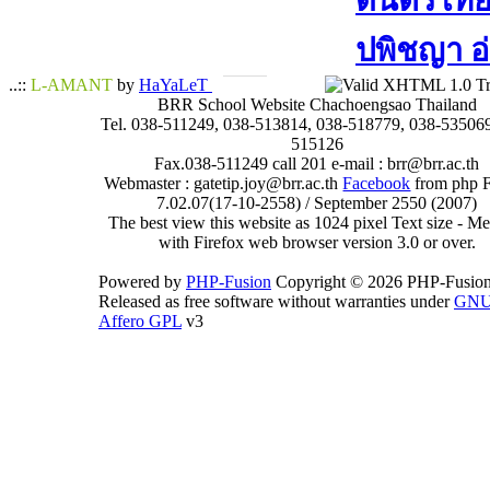
ดนตรีไทย​ 
ปพิชญา​ อ
..::
L-AMANT
by
HaYaLeT
BRR School Website Chachoengsao Thailand
Tel. 038-511249, 038-513814, 038-518779, 038-535069
515126
Fax.038-511249 call 201 e-mail : brr@brr.ac.th
Webmaster : gatetip.joy@brr.ac.th
Facebook
from php 
7.02.07(17-10-2558) / September 2550 (2007)
The best view this website as 1024 pixel Text size - 
with Firefox web browser version 3.0 or over.
Powered by
PHP-Fusion
Copyright © 2026 PHP-Fusion
Released as free software without warranties under
GN
Affero GPL
v3