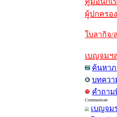
คู่มือนักเ
ผู้ปกครอง
ใบลากิจ/ล
เบญจมฯสาร
ค้นหาภ
บทควา
คำถามท
Communicate
เบญจมร