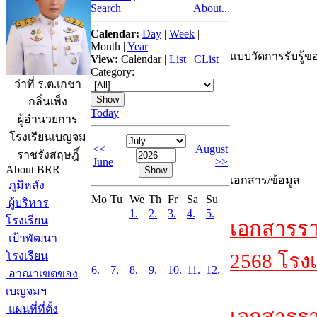
Search
About...
Calendar:
Day
|
Week
|
Month
|
Year
แบบวัดการรับรู้ขอ
View:
Calendar
|
List
|
CList
Category:
ว่าที่ ร.ต.เกชา
กลิ่นเพ็ง
Today
ผู้อำนวยการ
โรงเรียนเบญจม
<<
August
ราชรังสฤษฎิ์
June
>>
About BRR
เอกสาร/ข้อมูล
ภูมิหลัง
Mo
Tu
We
Th
Fr
Sa
Su
ผู้บริหาร
1.
2.
3.
4.
5.
โรงเรียน
เอกสารรา
เป้าพัฒนา
โรงเรียน
2568 โรงเ
6.
7.
8.
9.
10.
11.
12.
อาณาเขตของ
เบญจมฯ
แผนที่ที่ตั้ง