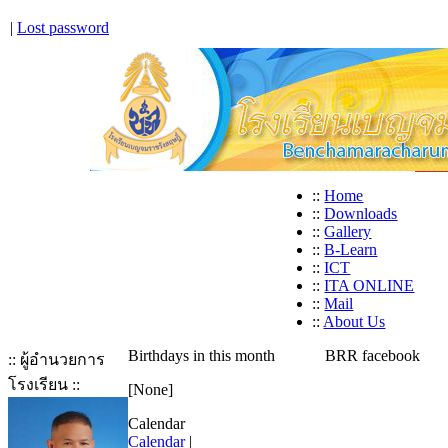
|
Lost password
::
Home
::
Downloads
::
Gallery
::
B-Learn
::
ICT
::
ITA ONLINE
::
Mail
::
About Us
Birthdays in this month
BRR facebook
:: ผู้อำนวยการ
โรงเรียน ::
[None]
Calendar
Calendar
|