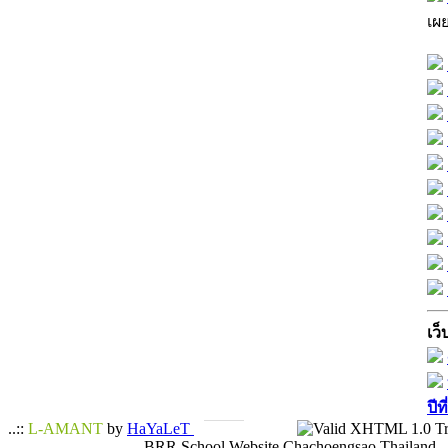
เผ
เว็
ปีท
..::
L-AMANT
by
HaYaLeT
BRR School Website Chachoengsao Thailand