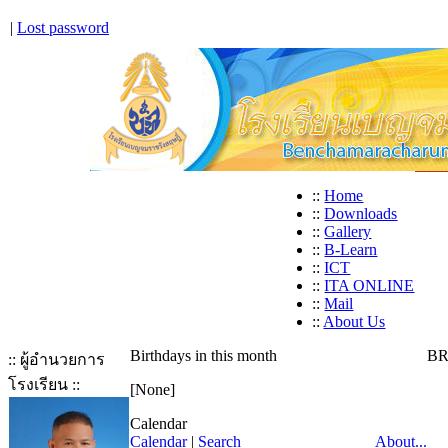
|
Lost password
::
Home
::
Downloads
::
Gallery
::
B-Learn
::
ICT
::
ITA ONLINE
::
Mail
::
About Us
Birthdays in this month
BR
:: ผู้อำนวยการ
โรงเรียน ::
[None]
Calendar
Calendar
|
Search
About...