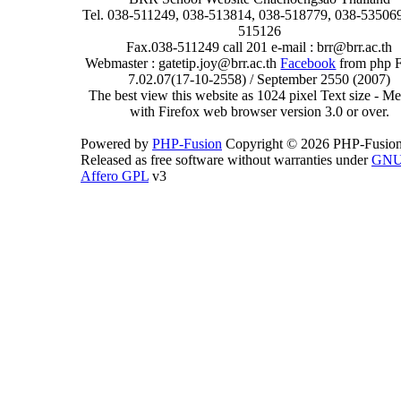
Tel. 038-511249, 038-513814, 038-518779, 038-535069
515126
Fax.038-511249 call 201 e-mail : brr@brr.ac.th
Webmaster : gatetip.joy@brr.ac.th
Facebook
from php 
7.02.07(17-10-2558) / September 2550 (2007)
The best view this website as 1024 pixel Text size - 
with Firefox web browser version 3.0 or over.
Powered by
PHP-Fusion
Copyright © 2026 PHP-Fusion
Released as free software without warranties under
GN
Affero GPL
v3