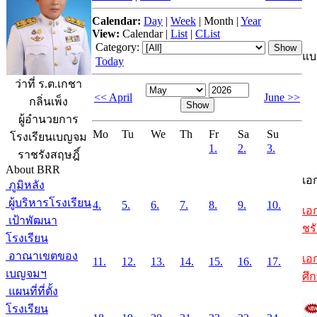
Calendar:
Day
|
Week
|
Month
|
Year
View:
Calendar
|
List
|
CList
Category:
แบ
Today
ว่าที่ ร.ต.เกชา
<< April
June >>
กลิ่นเพ็ง
ผู้อำนวยการ
Mo
Tu
We
Th
Fr
Sa
Su
โรงเรียนเบญจม
1.
2.
3.
ราชรังสฤษฎิ์
About BRR
เอ
ภูมิหลัง
ผู้บริหารโรงเรียน
4.
5.
6.
7.
8.
9.
10.
เอ
เป้าพัฒนา
ชรั
โรงเรียน
อาณาเขตของ
เอ
11.
12.
13.
14.
15.
16.
17.
เบญจมฯ
ศึ
แผนที่ที่ตั้ง
โรงเรียน