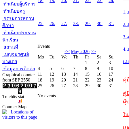
18.
19.
20.
21.
22.
23.
24.
ทำเนียบผู้บริหาร
ทำเนียบครู
1.
กรรมการสถาน
25.
26.
27.
28.
29.
30.
31.
2.
ศึกษา
ทำเนียบประธาน
3.
นักเรียน
Events
สถานที่
4.
<<
May 2026
>>
เบญจมฯศูนย์
Mo
Tu
We
Th
Fr
Sa
Su
บางเตย
แบ
1
2
3
4
5
6
7
8
9
10
ข้อมูลการติดต่อ
11
12
13
14
15
16
17
Graphical counter
คู
from SEP 2550
18
19
20
21
22
23
24
25
26
27
28
29
30
31
คู่
No events.
Truehits stat
ผู
Counter Map
ใบ
เบ