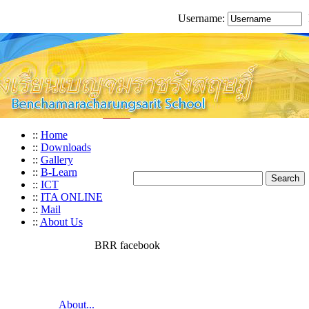
Username:
::
Home
::
Downloads
::
Gallery
::
B-Learn
::
ICT
::
ITA ONLINE
::
Mail
::
About Us
BRR facebook
About...