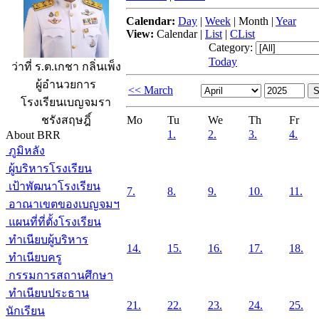
Calendar:
Day
|
Week
|
Month
|
Year
View:
Calendar
|
List
|
CList
Category:
Today
ว่าที่ ร.ต.เกชา กลิ่นเพ็ง
ผู้อำนวยการ
<< March
โรงเรียนเบญจมรา
Mo
Tu
We
Th
Fr
ชรังสฤษฎิ์
1.
2.
3.
4.
About BRR
ภูมิหลัง
ผู้บริหารโรงเรียน
เป้าพัฒนาโรงเรียน
7.
8.
9.
10.
11.
อาณาเขตของเบญจมฯ
แผนที่ที่ตั้งโรงเรียน
ทำเนียบผู้บริหาร
14.
15.
16.
17.
18.
ทำเนียบครู
กรรมการสถานศึกษา
ทำเนียบประธาน
21.
22.
23.
24.
25.
นักเรียน