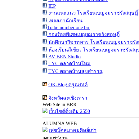
IEP
งานแนะแนว โรงเรียนเบญจมราชรังสฤษฎิ์
เพจสภานักเรียน
To be number one brr
กองร้อยพิเศษเบญจมราชรังสฤษฏิ์
นักศึกษาวิชาทหาร โรงเรียนเบญจมราชรังส
ห้องเรียนสีเขียว โรงเรียนเบญจมราชรังสฤษ
AV BEN Studio
TYC ตลาดบ้านใหม่
TYC ตลาดบ้านสุขสำราญ
OK-Blog ครูณรงค์
จังหวัดฉะเชิงเทรา
Web Site in BRR
เว็บไซต์ดั้งเดิม 2550
ALUMNA WEB
เฟซบุ๊คสมาคมศิษย์เก่า
เผยแพร่งาน