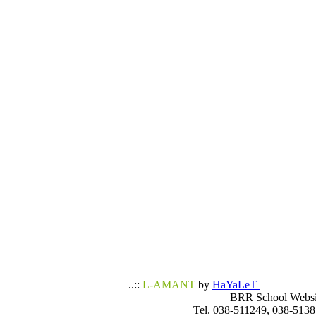
..::
L-AMANT
by
HaYaLeT
BRR School Websi
Tel. 038-511249, 038-5138