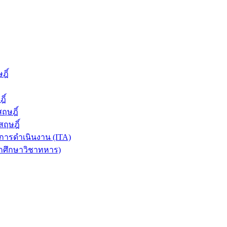
ฎิ์
ิ์
ฤษฎิ์
ฤษฎิ์
ารดำเนินงาน (ITA)
ักศึกษาวิชาทหาร)