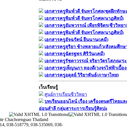
เอกสารครูพิมพ์วดี จันทรโกศล(ชุดฝึกทักษ
เอกสารครูพิมพ์วดี จันทรโกศล(นาฏศิลป์)
เอกสารครูอัมพวรรณ์ เพียรพิจิตร(ชีววิทยา
เอกสารครูพิมพ์วดี จันทรโกศล(นาฏศิลป์)
เอกสารครูอัจฉรัตน์ ยืนนาน(เคมี)
เอกสารครูสุริยา ช้างพลายแก้ว(สังคมศึกษ
เอกสารครูฉัตรฐพร ศิริวัน(เคมี)
เอกสารครูรัชดาวรรณ์ จริยาวัตรโสภณ(ระ
เอกสารครูเพ็ญนภา ทองดี(วงจรไฟฟ้าเบื้อง
เอกสารครูอดุลย์ วิริยาพันธ์(ภาษาไทย)
เว็บเรียนรู้
ศูนย์การเรียนชีววิทยา
บทเรียนออนไลน์​ เรื่อง​ เครื่องดนตรีไทยและ
อ่อนสำลี​ กลุ่มสาระการเรียนรู้ศิลปะ
te Chachoengsao Thailand
14, 038-518779, 038-535069, 038-