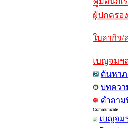
คู่มือนักเ
ผู้ปกครอง
ใบลากิจ/ล
เบญจมฯสาร
ค้นหาภ
บทควา
คำถามท
Communicate
เบญจมร