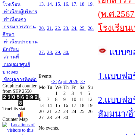
เอกสารร
โรงเรียน
13.
14.
15.
16.
17.
18.
19.
ทำเนียบผู้บริหาร
(พ.ศ.2567
ทำเนียบครู
โรงเรียนเ
กรรมการสถาน
20.
21.
22.
23.
24.
25.
26.
ศึกษา
ทำเนียบประธาน
นักเรียน
แบบข
27.
28.
29.
30.
สถานที่
เบญจมฯศูนย์
บางเตย
1.แบบฟอร
Events
ข้อมูลการติดต่อ
<<
April 2026
>>
Graphical counter
Mo
Tu
We
Th
Fr
Sa
Su
from SEP 2550
1
2
3
4
5
2.แบบฟอร
6
7
8
9
10
11
12
13
14
15
16
17
18
19
Truehits stat
20
21
22
23
24
25
26
สัมมนา/อื
27
28
29
30
Counter Map
No events.