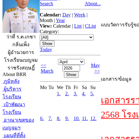
Search
About...
Calendar:
Day
|
Week
|
Month
|
Year
แบบวัดการรับรู้ขอ
View:
Calendar
|
List
|
CList
Category:
ว่าที่ ร.ต.เกชา
กลิ่นเพ็ง
Today
ผู้อำนวยการ
โรงเรียนเบญจม
<<
May
ราชรังสฤษฎิ์
March
>>
About BRR
เอกสาร/ข้อมูล
ภูมิหลัง
Mo
Tu
We
Th
Fr
Sa
Su
ผู้บริหาร
1.
2.
3.
4.
5.
โรงเรียน
เอกสารรา
เป้าพัฒนา
โรงเรียน
2568 โรงเ
6.
7.
8.
9.
10.
11.
12.
อาณาเขตของ
เบญจมฯ
แผนที่ที่ตั้ง