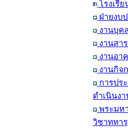
โรงเรีย
ฝ่ายงบป
งานบุคล
งานสารส
งานอาคา
งานกิจก
การประ
ดำเนินงา
พระมหาก
วิชาทหาร