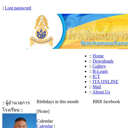
|
Lost password
::
Home
::
Downloads
::
Gallery
::
B-Learn
::
ICT
::
ITA ONLINE
::
Mail
::
About Us
Birthdays in this month
BRR facebook
:: ผู้อำนวยการ
โรงเรียน ::
[None]
Calendar
Calendar
|