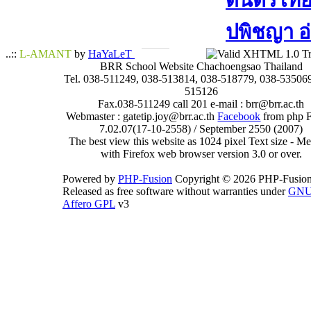
ดนตรีไทย​ 
ปพิชญา​ อ
..::
L-AMANT
by
HaYaLeT
BRR School Website Chachoengsao Thailand
Tel. 038-511249, 038-513814, 038-518779, 038-535069
515126
Fax.038-511249 call 201 e-mail : brr@brr.ac.th
Webmaster : gatetip.joy@brr.ac.th
Facebook
from php 
7.02.07(17-10-2558) / September 2550 (2007)
The best view this website as 1024 pixel Text size - 
with Firefox web browser version 3.0 or over.
Powered by
PHP-Fusion
Copyright © 2026 PHP-Fusion
Released as free software without warranties under
GN
Affero GPL
v3