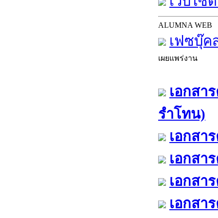
เว็บไซต์
ALUMNA WEB
เฟซบุ๊ค
เผยแพร่งาน
เอกสารค
รำโทน)
เอกสารค
เอกสารค
เอกสารค
เอกสารค