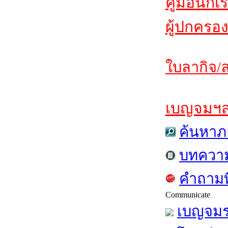
คู่มือนักเ
ผู้ปกครอง
ใบลากิจ/ล
เบญจมฯสาร
ค้นหาภ
บทควา
คำถามท
Communicate
เบญจมร