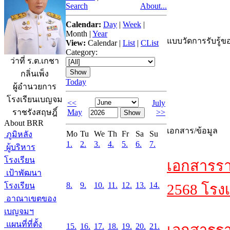
Search
About...
Calendar:
Day
|
Week
|
Month
|
Year
แบบวัดการรับรู้ขอ
View:
Calendar
|
List
|
CList
Category:
ว่าที่ ร.ต.เกชา
กลิ่นเพ็ง
Today
ผู้อำนวยการ
โรงเรียนเบญจม
<<
July
May
>>
ราชรังสฤษฎิ์
About BRR
เอกสาร/ข้อมูล
Mo
Tu
We
Th
Fr
Sa
Su
ภูมิหลัง
1.
2.
3.
4.
5.
6.
7.
ผู้บริหาร
โรงเรียน
เอกสารรา
เป้าพัฒนา
8.
9.
10.
11.
12.
13.
14.
โรงเรียน
2568 โรงเ
อาณาเขตของ
เบญจมฯ
แผนที่ที่ตั้ง
15.
16.
17.
18.
19.
20.
21.