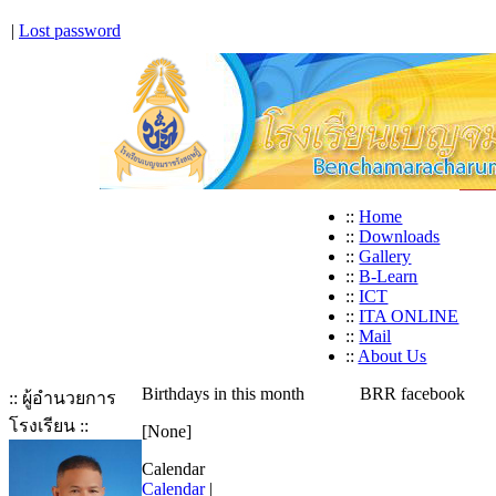
|
Lost password
::
Home
::
Downloads
::
Gallery
::
B-Learn
::
ICT
::
ITA ONLINE
::
Mail
::
About Us
Birthdays in this month
BRR facebook
:: ผู้อำนวยการ
โรงเรียน ::
[None]
Calendar
Calendar
|