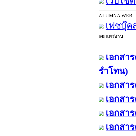
เว็บไซต์
ALUMNA WEB
เฟซบุ๊ค
เผยแพร่งาน
เอกสารค
รำโทน)
เอกสารค
เอกสารค
เอกสารค
เอกสารค