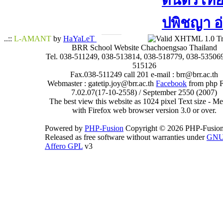
ดนตรีไทย​ 
ปพิชญา​ อ
..::
L-AMANT
by
HaYaLeT
BRR School Website Chachoengsao Thailand
Tel. 038-511249, 038-513814, 038-518779, 038-535069
515126
Fax.038-511249 call 201 e-mail : brr@brr.ac.th
Webmaster : gatetip.joy@brr.ac.th
Facebook
from php 
7.02.07(17-10-2558) / September 2550 (2007)
The best view this website as 1024 pixel Text size - 
with Firefox web browser version 3.0 or over.
Powered by
PHP-Fusion
Copyright © 2026 PHP-Fusion
Released as free software without warranties under
GN
Affero GPL
v3