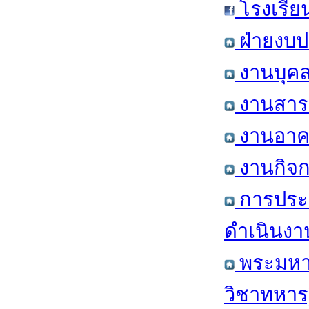
โรงเรีย
ฝ่ายงบป
งานบุคล
งานสารส
งานอาคา
งานกิจก
การประ
ดำเนินงา
พระมหาก
วิชาทหาร