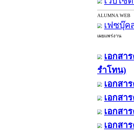
เว็บไซต์
ALUMNA WEB
เฟซบุ๊ค
เผยแพร่งาน
เอกสารค
รำโทน)
เอกสารค
เอกสารค
เอกสารค
เอกสารค