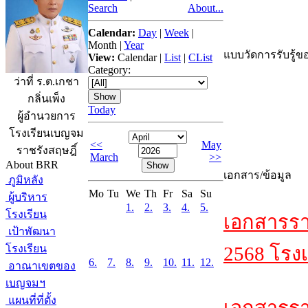
Search
About...
Calendar:
Day
|
Week
|
Month
|
Year
แบบวัดการรับรู้ขอ
View:
Calendar
|
List
|
CList
Category:
ว่าที่ ร.ต.เกชา
กลิ่นเพ็ง
Today
ผู้อำนวยการ
โรงเรียนเบญจม
<<
May
ราชรังสฤษฎิ์
March
>>
About BRR
เอกสาร/ข้อมูล
ภูมิหลัง
Mo
Tu
We
Th
Fr
Sa
Su
ผู้บริหาร
1.
2.
3.
4.
5.
โรงเรียน
เอกสารรา
เป้าพัฒนา
โรงเรียน
2568 โรงเ
6.
7.
8.
9.
10.
11.
12.
อาณาเขตของ
เบญจมฯ
แผนที่ที่ตั้ง