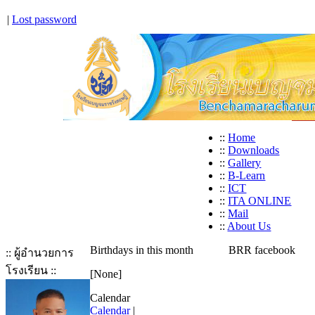
|
Lost password
::
Home
::
Downloads
::
Gallery
::
B-Learn
::
ICT
::
ITA ONLINE
::
Mail
::
About Us
Birthdays in this month
BRR facebook
:: ผู้อำนวยการ
โรงเรียน ::
[None]
Calendar
Calendar
|