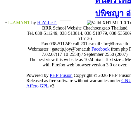
ดนตรีไทย​ 
ปพิชญา​ อ
..::
L-AMANT
by
HaYaLeT
BRR School Website Chachoengsao Thailand
Tel. 038-511249, 038-513814, 038-518779, 038-535069
515126
Fax.038-511249 call 201 e-mail : brr@brr.ac.th
Webmaster : gatetip.joy@brr.ac.th
Facebook
from php 
7.02.07(17-10-2558) / September 2550 (2007)
The best view this website as 1024 pixel Text size - 
with Firefox web browser version 3.0 or over.
Powered by
PHP-Fusion
Copyright © 2026 PHP-Fusion
Released as free software without warranties under
GN
Affero GPL
v3