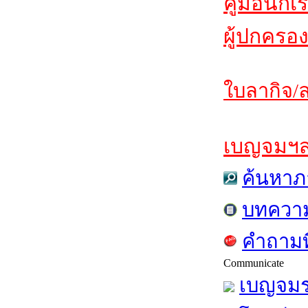
คู่มือนักเ
ผู้ปกครอง
ใบลากิจ/ล
เบญจมฯสาร
ค้นหาภ
บทควา
คำถามท
Communicate
เบญจมร