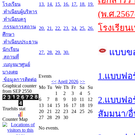
เอกสารร
โรงเรียน
13.
14.
15.
16.
17.
18.
19.
ทำเนียบผู้บริหาร
(พ.ศ.2567
ทำเนียบครู
โรงเรียนเ
กรรมการสถาน
20.
21.
22.
23.
24.
25.
26.
ศึกษา
ทำเนียบประธาน
นักเรียน
แบบข
27.
28.
29.
30.
สถานที่
เบญจมฯศูนย์
บางเตย
1.แบบฟอร
Events
ข้อมูลการติดต่อ
<<
April 2026
>>
Graphical counter
Mo
Tu
We
Th
Fr
Sa
Su
from SEP 2550
1
2
3
4
5
2.แบบฟอร
6
7
8
9
10
11
12
13
14
15
16
17
18
19
Truehits stat
20
21
22
23
24
25
26
สัมมนา/อื
27
28
29
30
Counter Map
No events.