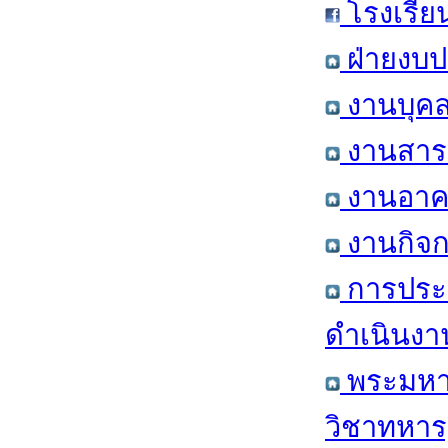
โรงเรีย
ฝ่ายงบป
งานบุคล
งานสารส
งานอาคา
งานกิจก
การประ
ดำเนินงา
พระมหาก
วิชาทหาร