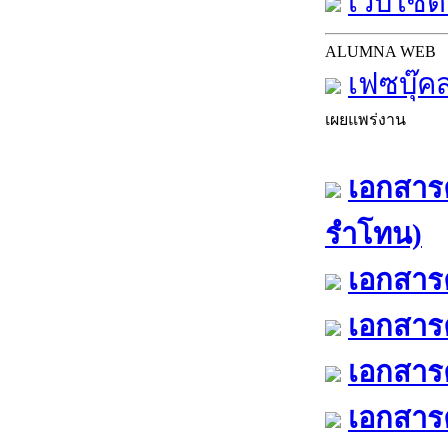
เว็บไซต์
ALUMNA WEB
เฟซบุ๊ค
เผยแพร่งาน
เอกสารค
รำโทน)
เอกสารค
เอกสารค
เอกสารค
เอกสารค