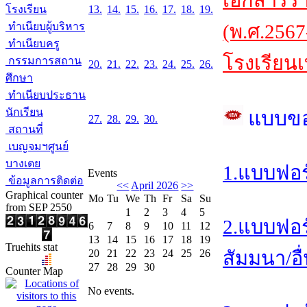
เอกสารร
โรงเรียน
13.
14.
15.
16.
17.
18.
19.
ทำเนียบผู้บริหาร
(พ.ศ.2567
ทำเนียบครู
โรงเรียนเ
กรรมการสถาน
20.
21.
22.
23.
24.
25.
26.
ศึกษา
ทำเนียบประธาน
นักเรียน
แบบข
27.
28.
29.
30.
สถานที่
เบญจมฯศูนย์
บางเตย
1.แบบฟอร
Events
ข้อมูลการติดต่อ
<<
April 2026
>>
Graphical counter
Mo
Tu
We
Th
Fr
Sa
Su
from SEP 2550
1
2
3
4
5
2.แบบฟอร
6
7
8
9
10
11
12
13
14
15
16
17
18
19
Truehits stat
20
21
22
23
24
25
26
สัมมนา/อื
27
28
29
30
Counter Map
No events.