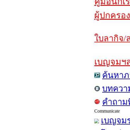
คู่มือนักเ
ผู้ปกครอง
ใบลากิจ/ล
เบญจมฯสาร
ค้นหาภ
บทควา
คำถามท
Communicate
เบญจมร