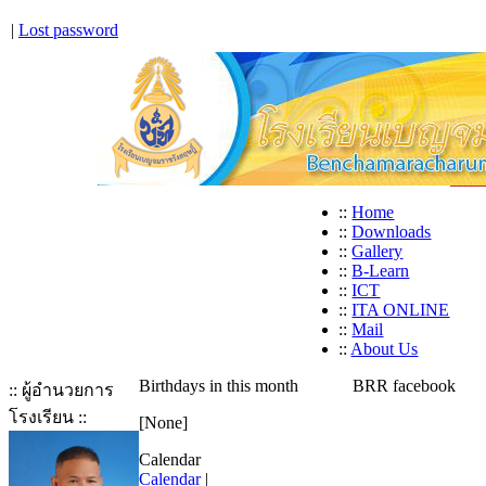
|
Lost password
::
Home
::
Downloads
::
Gallery
::
B-Learn
::
ICT
::
ITA ONLINE
::
Mail
::
About Us
Birthdays in this month
BRR facebook
:: ผู้อำนวยการ
โรงเรียน ::
[None]
Calendar
Calendar
|