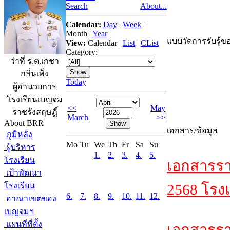
Search
About...
Calendar:
Day
|
Week
|
Month
|
Year
แบบวัดการรับรู้ขอ
View:
Calendar
|
List
|
CList
Category:
ว่าที่ ร.ต.เกชา
กลิ่นเพ็ง
Today
ผู้อำนวยการ
โรงเรียนเบญจม
<<
May
ราชรังสฤษฎิ์
March
>>
About BRR
เอกสาร/ข้อมูล
ภูมิหลัง
Mo
Tu
We
Th
Fr
Sa
Su
ผู้บริหาร
1.
2.
3.
4.
5.
โรงเรียน
เอกสารรา
เป้าพัฒนา
โรงเรียน
2568 โรงเ
6.
7.
8.
9.
10.
11.
12.
อาณาเขตของ
เบญจมฯ
แผนที่ที่ตั้ง