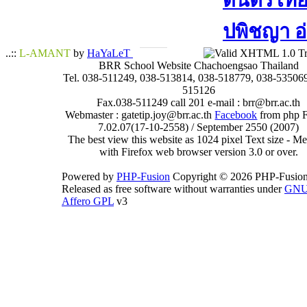
ดนตรีไทย​ 
ปพิชญา​ อ
..::
L-AMANT
by
HaYaLeT
BRR School Website Chachoengsao Thailand
Tel. 038-511249, 038-513814, 038-518779, 038-535069
515126
Fax.038-511249 call 201 e-mail : brr@brr.ac.th
Webmaster : gatetip.joy@brr.ac.th
Facebook
from php 
7.02.07(17-10-2558) / September 2550 (2007)
The best view this website as 1024 pixel Text size - 
with Firefox web browser version 3.0 or over.
Powered by
PHP-Fusion
Copyright © 2026 PHP-Fusion
Released as free software without warranties under
GN
Affero GPL
v3