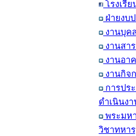
โรงเรีย
ฝ่ายงบป
งานบุคล
งานสารส
งานอาคา
งานกิจก
การประ
ดำเนินงา
พระมหาก
วิชาทหาร