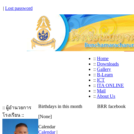
|
Lost password
::
Home
::
Downloads
::
Gallery
::
B-Learn
::
ICT
::
ITA ONLINE
::
Mail
::
About Us
Birthdays in this month
BRR facebook
:: ผู้อำนวยการ
โรงเรียน ::
[None]
Calendar
Calendar
|