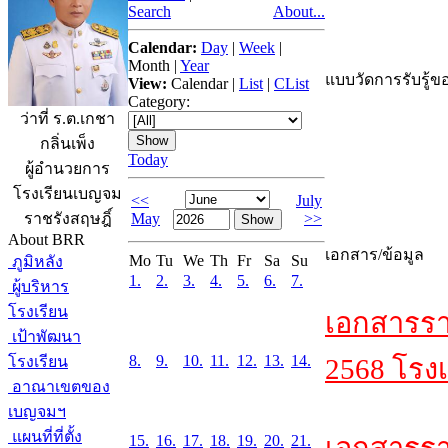
Search
About...
Calendar:
Day
|
Week
|
Month
|
Year
แบบวัดการรับรู้ขอ
View:
Calendar
|
List
|
CList
Category:
ว่าที่ ร.ต.เกชา
กลิ่นเพ็ง
Today
ผู้อำนวยการ
โรงเรียนเบญจม
<<
July
May
>>
ราชรังสฤษฎิ์
About BRR
เอกสาร/ข้อมูล
Mo
Tu
We
Th
Fr
Sa
Su
ภูมิหลัง
1.
2.
3.
4.
5.
6.
7.
ผู้บริหาร
โรงเรียน
เอกสารรา
เป้าพัฒนา
8.
9.
10.
11.
12.
13.
14.
โรงเรียน
2568 โรงเ
อาณาเขตของ
เบญจมฯ
แผนที่ที่ตั้ง
15.
16.
17.
18.
19.
20.
21.