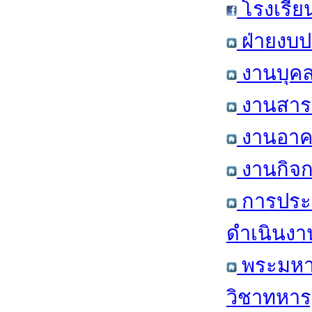
โรงเรีย
ฝ่ายงบป
งานบุคล
งานสารส
งานอาคา
งานกิจก
การประ
ดำเนินงา
พระมหาก
วิชาทหาร