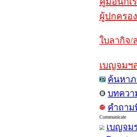
คู่มือนักเ
ผู้ปกครอง
ใบลากิจ/ล
เบญจมฯสาร
ค้นหาภ
บทควา
คำถามท
Communicate
เบญจมร