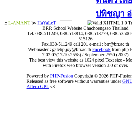
ดนตรีไทย​ 
ปพิชญา​ อ
..::
L-AMANT
by
HaYaLeT
BRR School Website Chachoengsao Thailand
Tel. 038-511249, 038-513814, 038-518779, 038-535069
515126
Fax.038-511249 call 201 e-mail : brr@brr.ac.th
Webmaster : gatetip.joy@brr.ac.th
Facebook
from php 
7.02.07(17-10-2558) / September 2550 (2007)
The best view this website as 1024 pixel Text size - 
with Firefox web browser version 3.0 or over.
Powered by
PHP-Fusion
Copyright © 2026 PHP-Fusion
Released as free software without warranties under
GN
Affero GPL
v3