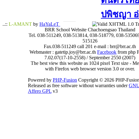
ดนตรีไทย​ 
ปพิชญา​ อ
..::
L-AMANT
by
HaYaLeT
BRR School Website Chachoengsao Thailand
Tel. 038-511249, 038-513814, 038-518779, 038-535069
515126
Fax.038-511249 call 201 e-mail : brr@brr.ac.th
Webmaster : gatetip.joy@brr.ac.th
Facebook
from php 
7.02.07(17-10-2558) / September 2550 (2007)
The best view this website as 1024 pixel Text size - 
with Firefox web browser version 3.0 or over.
Powered by
PHP-Fusion
Copyright © 2026 PHP-Fusion
Released as free software without warranties under
GN
Affero GPL
v3