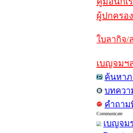
คู่มือนักเ
ผู้ปกครอง
ใบลากิจ/ล
เบญจมฯสาร
ค้นหาภ
บทควา
คำถามท
Communicate
เบญจมร