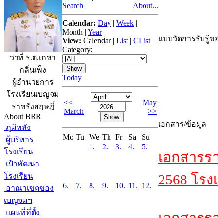
Search
About...
Calendar:
Day
|
Week
|
Month
|
Year
แบบวัดการรับรู้ขอ
View:
Calendar
|
List
|
CList
Category:
ว่าที่ ร.ต.เกชา
กลิ่นเพ็ง
Today
ผู้อำนวยการ
โรงเรียนเบญจม
<<
May
ราชรังสฤษฎิ์
March
>>
About BRR
เอกสาร/ข้อมูล
ภูมิหลัง
Mo
Tu
We
Th
Fr
Sa
Su
ผู้บริหาร
1.
2.
3.
4.
5.
โรงเรียน
เอกสารรา
เป้าพัฒนา
โรงเรียน
2568 โรงเ
6.
7.
8.
9.
10.
11.
12.
อาณาเขตของ
เบญจมฯ
แผนที่ที่ตั้ง