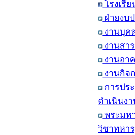
โรงเรีย
ฝ่ายงบป
งานบุคล
งานสารส
งานอาคา
งานกิจก
การประ
ดำเนินงา
พระมหาก
วิชาทหาร