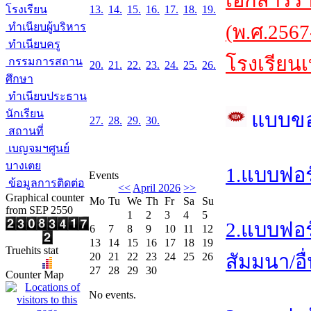
เอกสารร
โรงเรียน
13.
14.
15.
16.
17.
18.
19.
ทำเนียบผู้บริหาร
(พ.ศ.2567
ทำเนียบครู
โรงเรียนเ
กรรมการสถาน
20.
21.
22.
23.
24.
25.
26.
ศึกษา
ทำเนียบประธาน
นักเรียน
แบบข
27.
28.
29.
30.
สถานที่
เบญจมฯศูนย์
บางเตย
1.แบบฟอร
Events
ข้อมูลการติดต่อ
<<
April 2026
>>
Graphical counter
Mo
Tu
We
Th
Fr
Sa
Su
from SEP 2550
1
2
3
4
5
2.แบบฟอร
6
7
8
9
10
11
12
13
14
15
16
17
18
19
Truehits stat
20
21
22
23
24
25
26
สัมมนา/อื
27
28
29
30
Counter Map
No events.