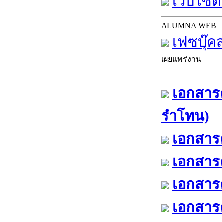
เว็บไซต์
ALUMNA WEB
เฟซบุ๊ค
เผยแพร่งาน
เอกสารค
รำโทน)
เอกสารค
เอกสารค
เอกสารค
เอกสารค