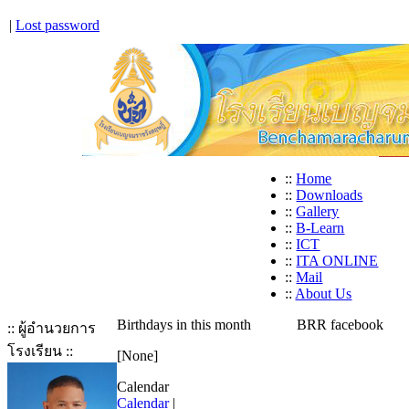
|
Lost password
::
Home
::
Downloads
::
Gallery
::
B-Learn
::
ICT
::
ITA ONLINE
::
Mail
::
About Us
Birthdays in this month
BRR facebook
:: ผู้อำนวยการ
โรงเรียน ::
[None]
Calendar
Calendar
|