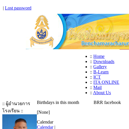
|
Lost password
::
Home
::
Downloads
::
Gallery
::
B-Learn
::
ICT
::
ITA ONLINE
::
Mail
::
About Us
Birthdays in this month
BRR facebook
:: ผู้อำนวยการ
โรงเรียน ::
[None]
Calendar
Calendar
|