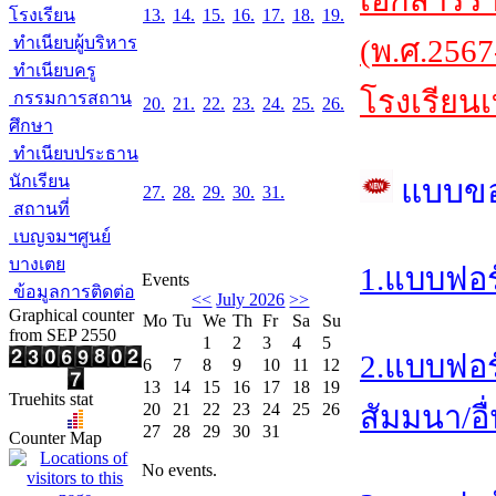
เอกสารร
โรงเรียน
13.
14.
15.
16.
17.
18.
19.
ทำเนียบผู้บริหาร
(พ.ศ.2567
ทำเนียบครู
โรงเรียนเ
กรรมการสถาน
20.
21.
22.
23.
24.
25.
26.
ศึกษา
ทำเนียบประธาน
นักเรียน
แบบข
27.
28.
29.
30.
31.
สถานที่
เบญจมฯศูนย์
บางเตย
1.แบบฟอร
Events
ข้อมูลการติดต่อ
<<
July 2026
>>
Graphical counter
Mo
Tu
We
Th
Fr
Sa
Su
from SEP 2550
1
2
3
4
5
2.แบบฟอร
6
7
8
9
10
11
12
13
14
15
16
17
18
19
Truehits stat
20
21
22
23
24
25
26
สัมมนา/อื
27
28
29
30
31
Counter Map
No events.