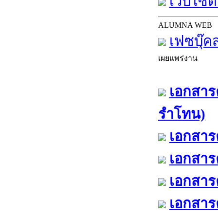
เว็บไซต์
ALUMNA WEB
เฟซบุ๊ค
เผยแพร่งาน
เอกสารค
รำโทน)
เอกสารค
เอกสารค
เอกสารค
เอกสารค