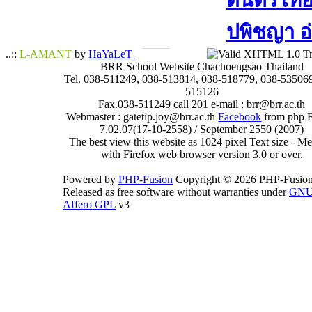
ดนตรีไทย​ 
ปพิชญา​ อ
..::
L-AMANT
by
HaYaLeT
BRR School Website Chachoengsao Thailand
Tel. 038-511249, 038-513814, 038-518779, 038-535069
515126
Fax.038-511249 call 201 e-mail : brr@brr.ac.th
Webmaster : gatetip.joy@brr.ac.th
Facebook
from php 
7.02.07(17-10-2558) / September 2550 (2007)
The best view this website as 1024 pixel Text size - 
with Firefox web browser version 3.0 or over.
Powered by
PHP-Fusion
Copyright © 2026 PHP-Fusion
Released as free software without warranties under
GN
Affero GPL
v3