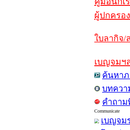
คู่มือนักเ
ผู้ปกครอง
ใบลากิจ/ล
เบญจมฯสาร
ค้นหาภ
บทควา
คำถามท
Communicate
เบญจมร