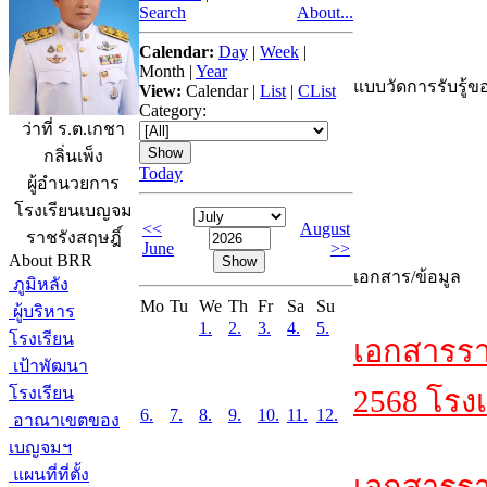
Search
About...
Calendar:
Day
|
Week
|
Month
|
Year
แบบวัดการรับรู้ขอ
View:
Calendar
|
List
|
CList
Category:
ว่าที่ ร.ต.เกชา
กลิ่นเพ็ง
Today
ผู้อำนวยการ
โรงเรียนเบญจม
<<
August
ราชรังสฤษฎิ์
June
>>
About BRR
เอกสาร/ข้อมูล
ภูมิหลัง
Mo
Tu
We
Th
Fr
Sa
Su
ผู้บริหาร
1.
2.
3.
4.
5.
โรงเรียน
เอกสารรา
เป้าพัฒนา
โรงเรียน
2568 โรงเ
6.
7.
8.
9.
10.
11.
12.
อาณาเขตของ
เบญจมฯ
แผนที่ที่ตั้ง