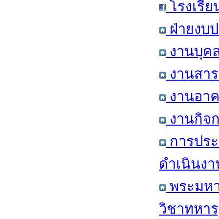
โรงเรีย
ฝ่ายงบป
งานบุคล
งานสารส
งานอาคา
งานกิจก
การประ
ดำเนินงา
พระมหาก
วิชาทหาร