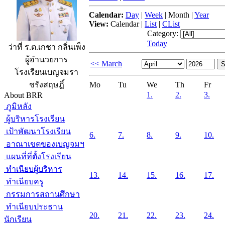
Calendar:
Day
|
Week
|
Month
|
Year
View:
Calendar
|
List
|
CList
Category:
Today
ว่าที่ ร.ต.เกชา กลิ่นเพ็ง
ผู้อำนวยการ
<< March
โรงเรียนเบญจมรา
Mo
Tu
We
Th
Fr
ชรังสฤษฎิ์
1.
2.
3.
About BRR
ภูมิหลัง
ผู้บริหารโรงเรียน
เป้าพัฒนาโรงเรียน
6.
7.
8.
9.
10.
อาณาเขตของเบญจมฯ
แผนที่ที่ตั้งโรงเรียน
ทำเนียบผู้บริหาร
13.
14.
15.
16.
17.
ทำเนียบครู
กรรมการสถานศึกษา
ทำเนียบประธาน
20.
21.
22.
23.
24.
นักเรียน