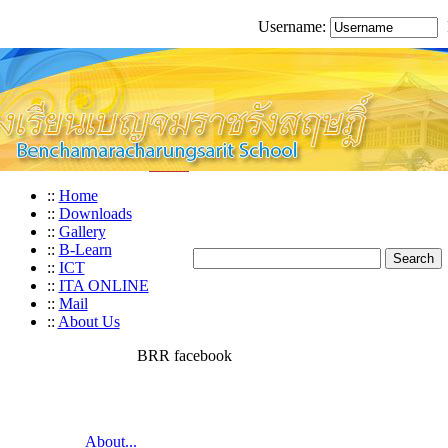
Username:
::
Home
::
Downloads
::
Gallery
::
B-Learn
::
ICT
::
ITA ONLINE
::
Mail
::
About Us
BRR facebook
About...