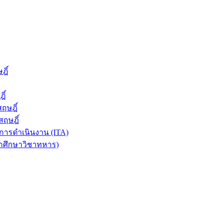
ฎิ์
ิ์
ฤษฎิ์
ฤษฎิ์
ารดำเนินงาน (ITA)
ักศึกษาวิชาทหาร)