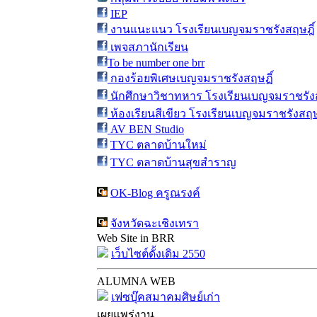
IEP
งานแนะแนว โรงเรียนเบญจมราชรังสฤษฎิ์
เพจสภานักเรียน
To be number one brr
กองร้อยพิเศษเบญจมราชรังสฤษฏิ์
นักศึกษาวิชาทหาร โรงเรียนเบญจมราชรังส
ห้องเรียนสีเขียว โรงเรียนเบญจมราชรังสฤษ
AV BEN Studio
TYC ตลาดบ้านใหม่
TYC ตลาดบ้านสุขสำราญ
OK-Blog ครูณรงค์
จังหวัดฉะเชิงเทรา
Web Site in BRR
เว็บไซต์ดั้งเดิม 2550
ALUMNA WEB
เฟซบุ๊คสมาคมศิษย์เก่า
เผยแพร่งาน