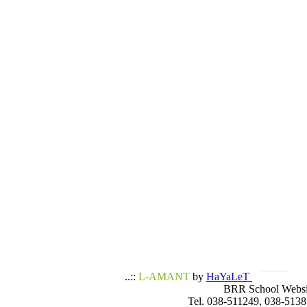
..::
L-AMANT
by
HaYaLeT
BRR School Websi
Tel. 038-511249, 038-5138