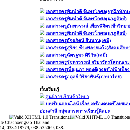
เอกสารครูพิมพ์วดี จันทรโกศล(ชุดฝึกทักษ
เอกสารครูพิมพ์วดี จันทรโกศล(นาฏศิลป์)
เอกสารครูอัมพวรรณ์ เพียรพิจิตร(ชีววิทยา
เอกสารครูพิมพ์วดี จันทรโกศล(นาฏศิลป์)
เอกสารครูอัจฉรัตน์ ยืนนาน(เคมี)
เอกสารครูสุริยา ช้างพลายแก้ว(สังคมศึกษ
เอกสารครูฉัตรฐพร ศิริวัน(เคมี)
เอกสารครูรัชดาวรรณ์ จริยาวัตรโสภณ(ระ
เอกสารครูเพ็ญนภา ทองดี(วงจรไฟฟ้าเบื้อง
เอกสารครูอดุลย์ วิริยาพันธ์(ภาษาไทย)
เว็บเรียนรู้
ศูนย์การเรียนชีววิทยา
บทเรียนออนไลน์​ เรื่อง​ เครื่องดนตรีไทยและ
อ่อนสำลี​ กลุ่มสาระการเรียนรู้ศิลปะ
te Chachoengsao Thailand
14, 038-518779, 038-535069, 038-