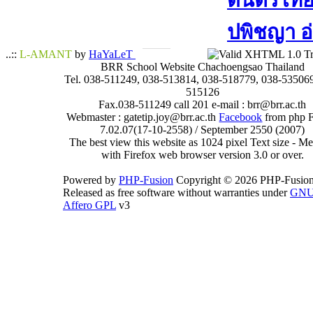
ดนตรีไทย​ 
ปพิชญา​ อ
..::
L-AMANT
by
HaYaLeT
BRR School Website Chachoengsao Thailand
Tel. 038-511249, 038-513814, 038-518779, 038-535069
515126
Fax.038-511249 call 201 e-mail : brr@brr.ac.th
Webmaster : gatetip.joy@brr.ac.th
Facebook
from php 
7.02.07(17-10-2558) / September 2550 (2007)
The best view this website as 1024 pixel Text size - 
with Firefox web browser version 3.0 or over.
Powered by
PHP-Fusion
Copyright © 2026 PHP-Fusion
Released as free software without warranties under
GN
Affero GPL
v3