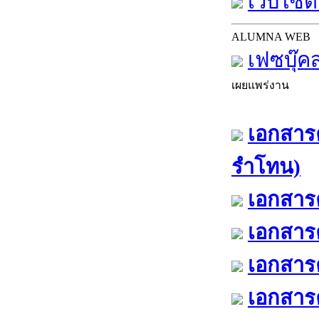
เว็บไซต์
ALUMNA WEB
เฟซบุ๊ค
เผยแพร่งาน
เอกสารค
รำโทน)
เอกสารค
เอกสารค
เอกสารค
เอกสารค