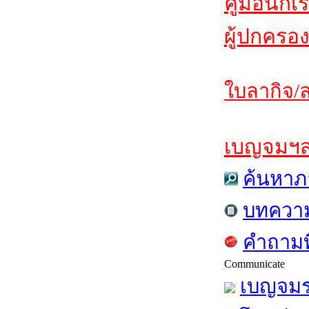
คู่มือนักเ
ผู้ปกครอง
ใบลากิจ/ล
เบญจมฯสาร
ค้นหาภ
บทควา
คำถามท
Communicate
เบญจมร