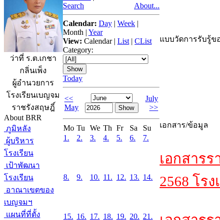
Search
About...
Calendar:
Day
|
Week
|
Month
|
Year
แบบวัดการรับรู้ขอ
View:
Calendar
|
List
|
CList
Category:
ว่าที่ ร.ต.เกชา
กลิ่นเพ็ง
Today
ผู้อำนวยการ
โรงเรียนเบญจม
<<
July
May
>>
ราชรังสฤษฎิ์
About BRR
เอกสาร/ข้อมูล
Mo
Tu
We
Th
Fr
Sa
Su
ภูมิหลัง
1.
2.
3.
4.
5.
6.
7.
ผู้บริหาร
โรงเรียน
เอกสารรา
เป้าพัฒนา
8.
9.
10.
11.
12.
13.
14.
โรงเรียน
2568 โรงเ
อาณาเขตของ
เบญจมฯ
แผนที่ที่ตั้ง
15.
16.
17.
18.
19.
20.
21.