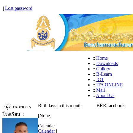
|
Lost password
::
Home
::
Downloads
::
Gallery
::
B-Learn
::
ICT
::
ITA ONLINE
::
Mail
::
About Us
Birthdays in this month
BRR facebook
:: ผู้อำนวยการ
โรงเรียน ::
[None]
Calendar
Calendar
|