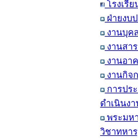
โรงเรีย
ฝ่ายงบป
งานบุคล
งานสารส
งานอาคา
งานกิจก
การประ
ดำเนินงา
พระมหาก
วิชาทหาร