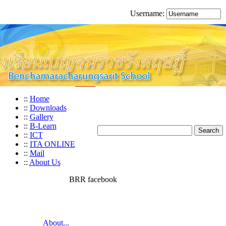
Username:
::
Home
::
Downloads
::
Gallery
::
B-Learn
::
ICT
::
ITA ONLINE
::
Mail
::
About Us
BRR facebook
About...