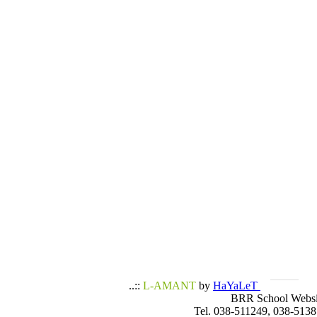
..::
L-AMANT
by
HaYaLeT
BRR School Websi
Tel. 038-511249, 038-5138