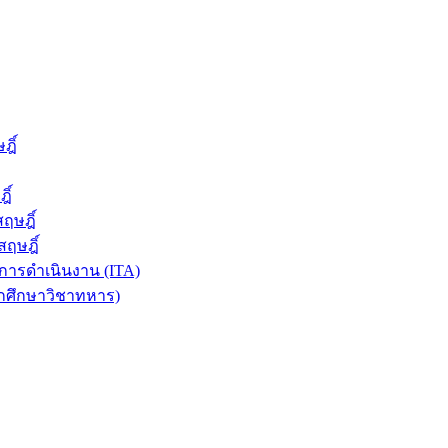
ฎิ์
ิ์
ฤษฎิ์
ฤษฎิ์
ารดำเนินงาน (ITA)
ักศึกษาวิชาทหาร)