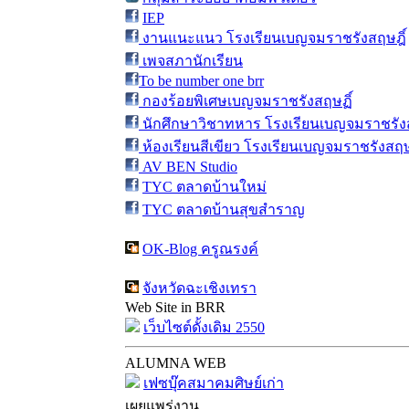
IEP
งานแนะแนว โรงเรียนเบญจมราชรังสฤษฎิ์
เพจสภานักเรียน
To be number one brr
กองร้อยพิเศษเบญจมราชรังสฤษฏิ์
นักศึกษาวิชาทหาร โรงเรียนเบญจมราชรังส
ห้องเรียนสีเขียว โรงเรียนเบญจมราชรังสฤษ
AV BEN Studio
TYC ตลาดบ้านใหม่
TYC ตลาดบ้านสุขสำราญ
OK-Blog ครูณรงค์
จังหวัดฉะเชิงเทรา
Web Site in BRR
เว็บไซต์ดั้งเดิม 2550
ALUMNA WEB
เฟซบุ๊คสมาคมศิษย์เก่า
เผยแพร่งาน