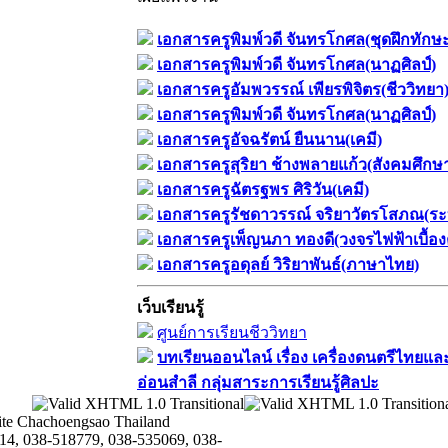
เอกสารครูพิมพ์วดี จันทรโกศล(ชุดฝึกทักษ
เอกสารครูพิมพ์วดี จันทรโกศล(นาฏศิลป์)
เอกสารครูอัมพวรรณ์ เพียรพิจิตร(ชีววิทยา
เอกสารครูพิมพ์วดี จันทรโกศล(นาฏศิลป์)
เอกสารครูอัจฉรัตน์ ยืนนาน(เคมี)
เอกสารครูสุริยา ช้างพลายแก้ว(สังคมศึกษ
เอกสารครูฉัตรฐพร ศิริวัน(เคมี)
เอกสารครูรัชดาวรรณ์ จริยาวัตรโสภณ(ระ
เอกสารครูเพ็ญนภา ทองดี(วงจรไฟฟ้าเบื้อง
เอกสารครูอดุลย์ วิริยาพันธ์(ภาษาไทย)
เว็บเรียนรู้
ศูนย์การเรียนชีววิทยา
บทเรียนออนไลน์​ เรื่อง​ เครื่องดนตรีไทยและ
อ่อนสำลี​ กลุ่มสาระการเรียนรู้ศิลปะ
te Chachoengsao Thailand
14, 038-518779, 038-535069, 038-