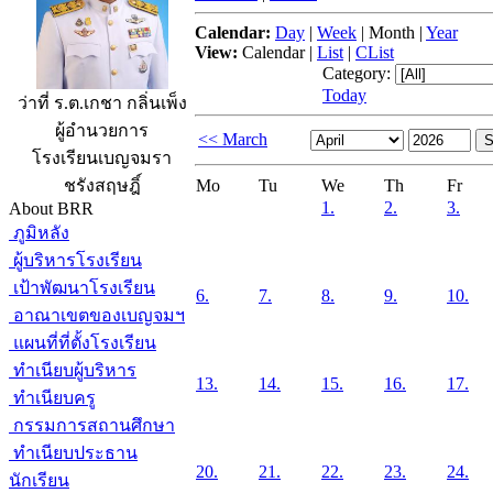
Calendar:
Day
|
Week
|
Month
|
Year
View:
Calendar
|
List
|
CList
Category:
Today
ว่าที่ ร.ต.เกชา กลิ่นเพ็ง
ผู้อำนวยการ
<< March
โรงเรียนเบญจมรา
Mo
Tu
We
Th
Fr
ชรังสฤษฎิ์
1.
2.
3.
About BRR
ภูมิหลัง
ผู้บริหารโรงเรียน
เป้าพัฒนาโรงเรียน
6.
7.
8.
9.
10.
อาณาเขตของเบญจมฯ
แผนที่ที่ตั้งโรงเรียน
ทำเนียบผู้บริหาร
13.
14.
15.
16.
17.
ทำเนียบครู
กรรมการสถานศึกษา
ทำเนียบประธาน
20.
21.
22.
23.
24.
นักเรียน