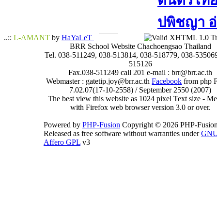
ดนตรีไทย​ 
ปพิชญา​ อ
..::
L-AMANT
by
HaYaLeT
BRR School Website Chachoengsao Thailand
Tel. 038-511249, 038-513814, 038-518779, 038-535069
515126
Fax.038-511249 call 201 e-mail : brr@brr.ac.th
Webmaster : gatetip.joy@brr.ac.th
Facebook
from php 
7.02.07(17-10-2558) / September 2550 (2007)
The best view this website as 1024 pixel Text size - 
with Firefox web browser version 3.0 or over.
Powered by
PHP-Fusion
Copyright © 2026 PHP-Fusion
Released as free software without warranties under
GN
Affero GPL
v3