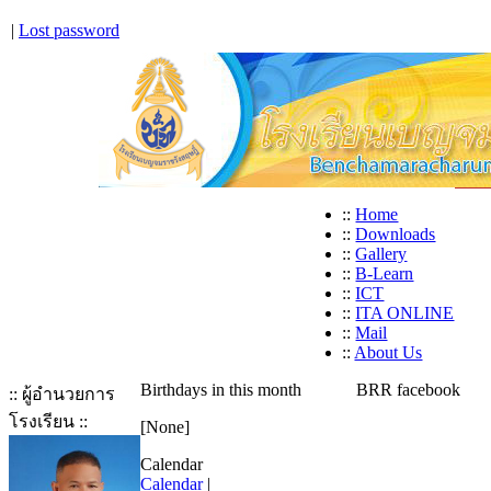
|
Lost password
::
Home
::
Downloads
::
Gallery
::
B-Learn
::
ICT
::
ITA ONLINE
::
Mail
::
About Us
Birthdays in this month
BRR facebook
:: ผู้อำนวยการ
โรงเรียน ::
[None]
Calendar
Calendar
|