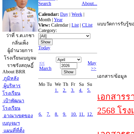
Search
About...
Calendar:
Day
|
Week
|
Month
|
Year
แบบวัดการรับรู้ขอ
View:
Calendar
|
List
|
CList
Category:
ว่าที่ ร.ต.เกชา
กลิ่นเพ็ง
Today
ผู้อำนวยการ
โรงเรียนเบญจม
<<
May
ราชรังสฤษฎิ์
March
>>
About BRR
เอกสาร/ข้อมูล
ภูมิหลัง
Mo
Tu
We
Th
Fr
Sa
Su
ผู้บริหาร
1.
2.
3.
4.
5.
โรงเรียน
เอกสารรา
เป้าพัฒนา
โรงเรียน
2568 โรงเ
6.
7.
8.
9.
10.
11.
12.
อาณาเขตของ
เบญจมฯ
แผนที่ที่ตั้ง