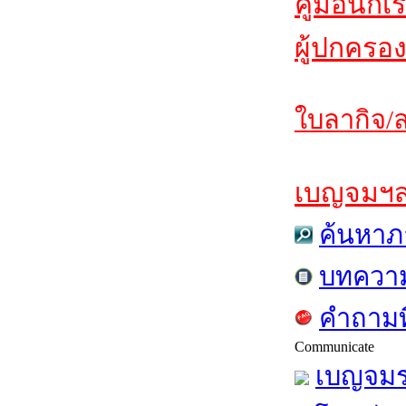
คู่มือนักเ
ผู้ปกครอง
ใบลากิจ/ล
เบญจมฯสาร
ค้นหาภ
บทควา
คำถามท
Communicate
เบญจมร