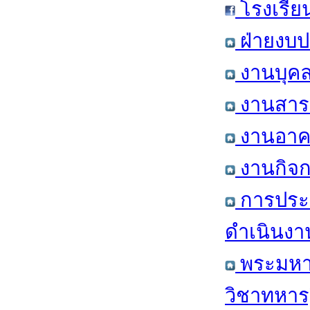
โรงเรีย
ฝ่ายงบป
งานบุคล
งานสารส
งานอาคา
งานกิจก
การประ
ดำเนินงา
พระมหาก
วิชาทหาร