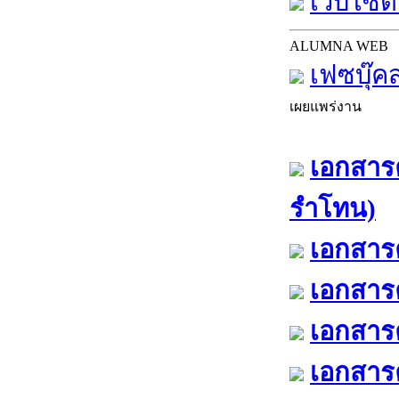
เว็บไซต์
ALUMNA WEB
เฟซบุ๊ค
เผยแพร่งาน
เอกสารค
รำโทน)
เอกสารค
เอกสารค
เอกสารค
เอกสารค