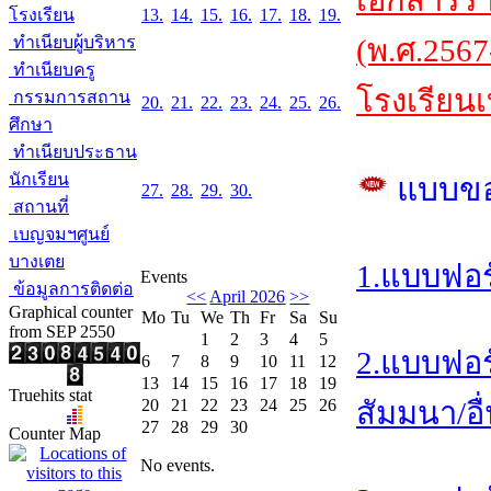
เอกสารร
โรงเรียน
13.
14.
15.
16.
17.
18.
19.
ทำเนียบผู้บริหาร
(พ.ศ.2567
ทำเนียบครู
โรงเรียนเ
กรรมการสถาน
20.
21.
22.
23.
24.
25.
26.
ศึกษา
ทำเนียบประธาน
นักเรียน
แบบข
27.
28.
29.
30.
สถานที่
เบญจมฯศูนย์
บางเตย
1.แบบฟอร
Events
ข้อมูลการติดต่อ
<<
April 2026
>>
Graphical counter
Mo
Tu
We
Th
Fr
Sa
Su
from SEP 2550
1
2
3
4
5
2.แบบฟอร
6
7
8
9
10
11
12
13
14
15
16
17
18
19
Truehits stat
20
21
22
23
24
25
26
สัมมนา/อื
27
28
29
30
Counter Map
No events.