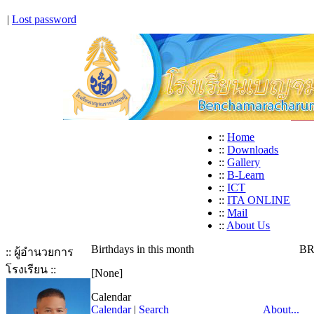
|
Lost password
::
Home
::
Downloads
::
Gallery
::
B-Learn
::
ICT
::
ITA ONLINE
::
Mail
::
About Us
Birthdays in this month
BR
:: ผู้อำนวยการ
โรงเรียน ::
[None]
Calendar
Calendar
|
Search
About...