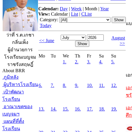
Calendar:
Day
|
Week
|
Month
|
Year
View:
Calendar
|
List
|
CList
Category:
แบ
Today
ว่าที่ ร.ต.เกชา
August
<< June
กลิ่นเพ็ง
>>
ผู้อำนวยการ
Mo
Tu
We
Th
Fr
Sa
Su
โรงเรียนเบญจม
1.
2.
3.
4.
5.
ราชรังสฤษฎิ์
About BRR
เอ
ภูมิหลัง
ผู้บริหารโรงเรียน
6.
7.
8.
9.
10.
11.
12.
เอ
เป้าพัฒนา
ชรั
โรงเรียน
อาณาเขตของ
เอ
13.
14.
15.
16.
17.
18.
19.
เบญจมฯ
ศึ
แผนที่ที่ตั้ง
โรงเรียน