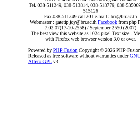
Tel. 038-511249, 038-513814, 038-518779, 038-535069
515126
Fax.038-511249 call 201 e-mail : brr@brr.ac.th
Webmaster : gatetip.joy@brr.ac.th
Facebook
from php 
7.02.07(17-10-2558) / September 2550 (2007)
The best view this website as 1024 pixel Text size - 
with Firefox web browser version 3.0 or over.
Powered by
PHP-Fusion
Copyright © 2026 PHP-Fusion
Released as free software without warranties under
GN
Affero GPL
v3