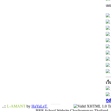
เผ
เว็
ปีท
..::
L-AMANT
by
HaYaLeT
BRR School Website Chachoengsao Thailand