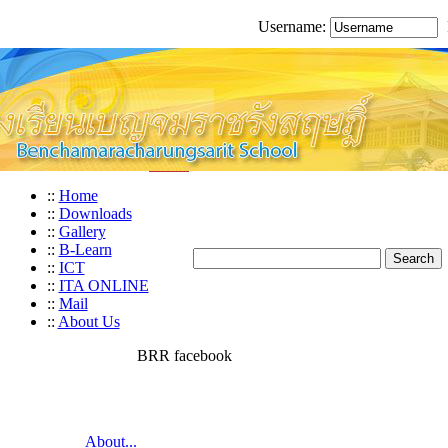
Username:
::
Home
::
Downloads
::
Gallery
::
B-Learn
::
ICT
::
ITA ONLINE
::
Mail
::
About Us
BRR facebook
About...