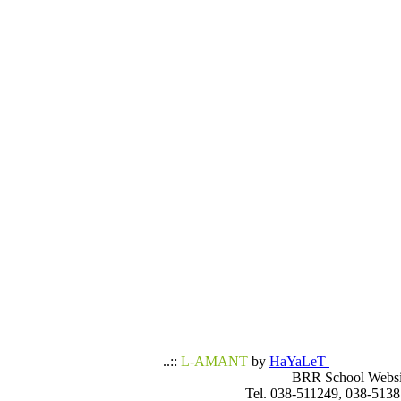
..::
L-AMANT
by
HaYaLeT
BRR School Websi
Tel. 038-511249, 038-5138