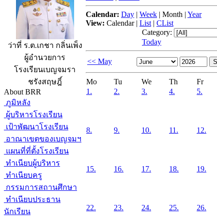
Calendar:
Day
|
Week
|
Month
|
Year
View:
Calendar
|
List
|
CList
Category:
Today
ว่าที่ ร.ต.เกชา กลิ่นเพ็ง
ผู้อำนวยการ
<< May
โรงเรียนเบญจมรา
Mo
Tu
We
Th
Fr
ชรังสฤษฎิ์
1.
2.
3.
4.
5.
About BRR
ภูมิหลัง
ผู้บริหารโรงเรียน
เป้าพัฒนาโรงเรียน
8.
9.
10.
11.
12.
อาณาเขตของเบญจมฯ
แผนที่ที่ตั้งโรงเรียน
ทำเนียบผู้บริหาร
15.
16.
17.
18.
19.
ทำเนียบครู
กรรมการสถานศึกษา
ทำเนียบประธาน
22.
23.
24.
25.
26.
นักเรียน