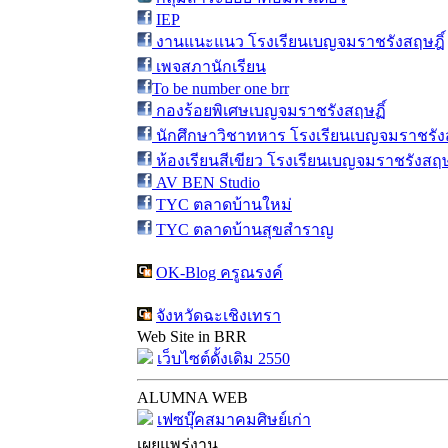
IEP
งานแนะแนว โรงเรียนเบญจมราชรังสฤษฎิ์
เพจสภานักเรียน
To be number one brr
กองร้อยพิเศษเบญจมราชรังสฤษฏิ์
นักศึกษาวิชาทหาร โรงเรียนเบญจมราชรังส
ห้องเรียนสีเขียว โรงเรียนเบญจมราชรังสฤษ
AV BEN Studio
TYC ตลาดบ้านใหม่
TYC ตลาดบ้านสุขสำราญ
OK-Blog ครูณรงค์
จังหวัดฉะเชิงเทรา
Web Site in BRR
เว็บไซต์ดั้งเดิม 2550
ALUMNA WEB
เฟซบุ๊คสมาคมศิษย์เก่า
เผยแพร่งาน