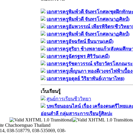
เอกสารครูพิมพ์วดี จันทรโกศล(ชุดฝึกทักษ
เอกสารครูพิมพ์วดี จันทรโกศล(นาฏศิลป์)
เอกสารครูอัมพวรรณ์ เพียรพิจิตร(ชีววิทยา
เอกสารครูพิมพ์วดี จันทรโกศล(นาฏศิลป์)
เอกสารครูอัจฉรัตน์ ยืนนาน(เคมี)
เอกสารครูสุริยา ช้างพลายแก้ว(สังคมศึกษ
เอกสารครูฉัตรฐพร ศิริวัน(เคมี)
เอกสารครูรัชดาวรรณ์ จริยาวัตรโสภณ(ระ
เอกสารครูเพ็ญนภา ทองดี(วงจรไฟฟ้าเบื้อง
เอกสารครูอดุลย์ วิริยาพันธ์(ภาษาไทย)
เว็บเรียนรู้
ศูนย์การเรียนชีววิทยา
บทเรียนออนไลน์​ เรื่อง​ เครื่องดนตรีไทยและ
อ่อนสำลี​ กลุ่มสาระการเรียนรู้ศิลปะ
te Chachoengsao Thailand
14, 038-518779, 038-535069, 038-