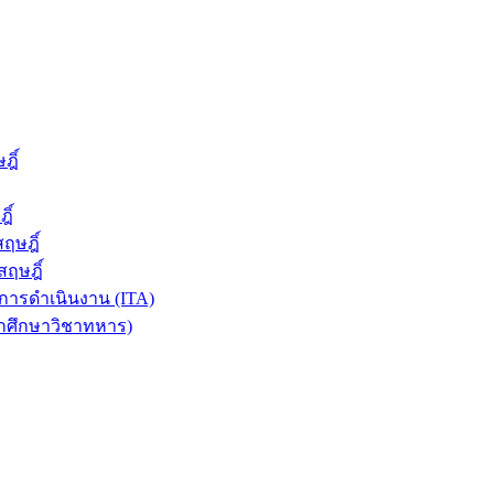
ฎิ์
ิ์
ฤษฎิ์
ฤษฎิ์
ารดำเนินงาน (ITA)
ักศึกษาวิชาทหาร)